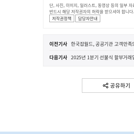
단, 사진, 이미지, 일러스트, 동영상 등의 일부
반드시 해당 저작권자의 허락을 받으셔야 합니다
저작권정책
담당자안내
이
이전기사
한국잡월드, 공공기관 고객만족도
전
다음기사
2025년 1분기 선불식 할부거
다
음
금융
금융위원회
기
사
공유하기
열
기
영
역