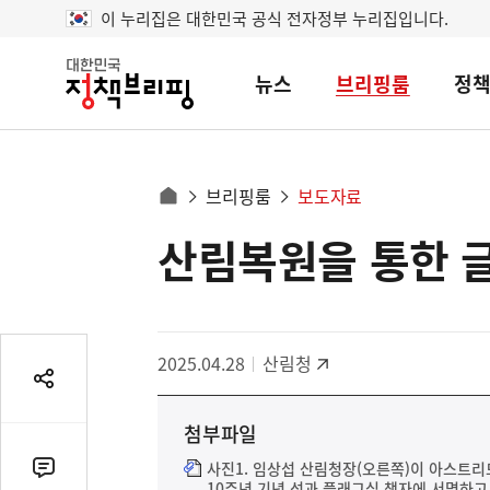
이 누리집은 대한민국 공식 전자정부 누리집입니다.
뉴스
브리핑룸
정
대
한
민
국
정
사
브리핑룸
보도자료
책
홈
브
이
으
산림복원을 통한 
콘
리
트
로
핑
텐
이
츠
동
영
경
2025.04.28
산림청
역
로
공
유
첨부파일
열
기
사진1. 임상섭 산림청장(오른쪽)이 아스트리드
댓
10주년 기념 성과 플래그십 책자에 서명하고 