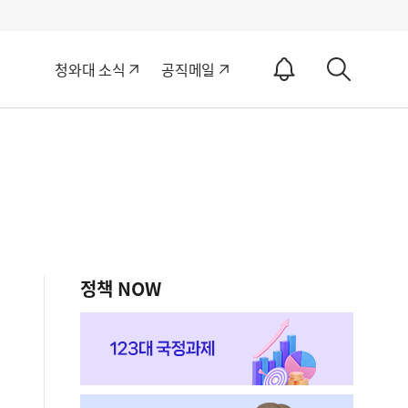
알
청와대 소식
공직메일
림
상
ON
세
검
색
정책 NOW