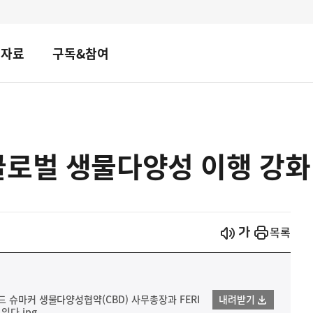
책자료
구독&참여
글로벌 생물다양성 이행 강화
시작
열기
목록
 슈마커 생물다양성협약(CBD) 사무총장과 FERI
내려받기
있다.jpg