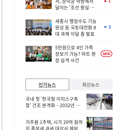
1
서, 창덕궁 약방에서
단
달이는 '조선 왕실 보
계
양 비법'
상
승
세종시 행정수도 기능
3
완성 등 국토대전환 8
단
대 과제 이달 중 발표
계
하
락
5만원으로 4인 가족
장보기 가능? 마트 현
NEW
장 습격 사건
인기뉴스
최신뉴스
국내 첫 '한국형 이지스구축
함' 건조 본격화…2032년 해
군 인도
거주용 1주택, 시가 20억 원까
지 종부세 과세 대상서 제외