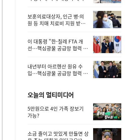
보훈의료대상자, 인근 병·의
원 등 치매 치료비 지원 받을
수 있어
이 대통령 "한-칠레 FTA 개
선…핵심광물 공급망 협력 더
욱 강화"
내년부터 아르헨산 원유 수
입…핵심광물 공급망 협력 체
계 마련
오늘의 멀티미디어
5만원으로 4인 가족 장보기
가능?
소금 줄이고 맛있게 만들면 상