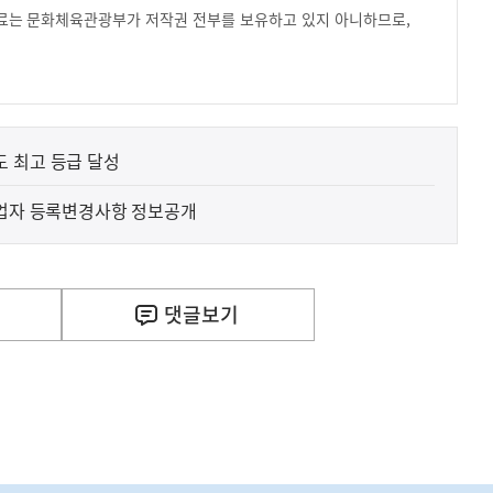
 자료는 문화체육관광부가 저작권 전부를 보유하고 있지 아니하므로,
.
 최고 등급 달성
래업자 등록변경사항 정보공개
사
위 "한국주택금융공사의 PF보증 한도 상향 확정된 바 
실
은
이
댓글
보기
렇
습
니
다