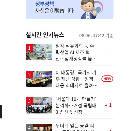
실시간 인기뉴스
08.06. 17:42 기준
철강·석유화학 등 주
순
력산업 AI 제조 혁
위
신…잠재성장률 높인
동
다
일
이 대통령 "국가적 기
후 재난 상황…정책
NEW
대응 최대치로 올려
야"
'서울대 10개 만들기'
1
본격화…거점 국립대
단
3곳 신속 선정
계
상
승
무더위 잊는 궁궐 피