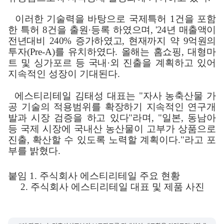
이러한 기술력을 바탕으로 국제특허
1
건을 포함
한 특허
8
건을 출원
·
등록
하였으며
, '24
년 매출액이
전년대비
240%
증가하였고
,
현재까지 약
9
억원의
투자
(Pre-A)
를 유치하였다
.
올해는 홈쇼핑
,
대형마
트 및 싱가포르 등 국내
·
외 진출을 계획하고 있어
지속적인 성장이 기대된다
.
에스티리테일 김태성 대표는
"
자사 농축산물 가
공 기술의 적용범위를
확장하기 지속적인 연구개
발과 시장 검증을 하고 있다
"
라며
, "
일본
,
동남아
등 국제 시장에 국내산 농산물이 고부가 상품으로
진출
,
확산할 수 있도록 노력할 계획이다
."
라고 포
부를 밝혔다
.
붙임
1.
주식회사 에스티리테일 주요 현황
2.
주식회사 에스티리테일 대표 및 제품 사진