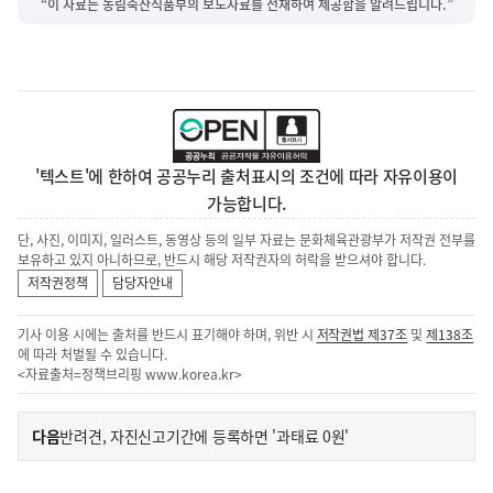
“이 자료는 농림축산식품부의 보도자료를 전재하여 제공함을 알려드립니다.”
'텍스트'에 한하여 공공누리 출처표시의 조건에 따라 자유이용이
가능합니다.
단, 사진, 이미지, 일러스트, 동영상 등의 일부 자료는 문화체육관광부가 저작권 전부를
보유하고 있지 아니하므로, 반드시 해당 저작권자의 허락을 받으셔야 합니다.
저작권정책
담당자안내
기사 이용 시에는 출처를 반드시 표기해야 하며, 위반 시
저작권법 제37조
및
제138조
에 따라 처벌될 수 있습니다.
<자료출처=정책브리핑
www.korea.kr
>
이
기
다음
반려견, 자진신고기간에 등록하면 '과태료 0원'
사
전