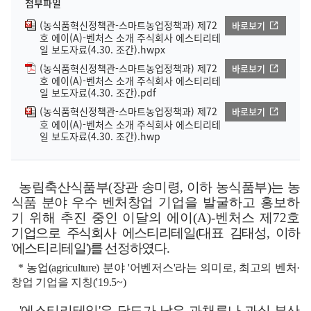
첨부파일
(농식품혁신정책관-스마트농업정책과) 제72
바로보기
호 에이(A)-벤처스 소개 주식회사 에스티리테
일 보도자료(4.30. 조간).hwpx
(농식품혁신정책관-스마트농업정책과) 제72
바로보기
호 에이(A)-벤처스 소개 주식회사 에스티리테
일 보도자료(4.30. 조간).pdf
(농식품혁신정책관-스마트농업정책과) 제72
바로보기
호 에이(A)-벤처스 소개 주식회사 에스티리테
일 보도자료(4.30. 조간).hwp
농림축산식품부
(
장관 송미령
,
이하 농식품부
)
는 농
식품 분야 우수 벤처창업
기업을 발굴하고 홍보하
기 위해 추진 중인 이달의 에이
(A)-
벤처스 제
72
호
기업으로 주식회사 에스티리테일
(
대표 김태성
,
이하
'
에스티리테일
')
를 선정하였다
.
*
농업
(agriculture)
분야
'
어벤저스
'
라는 의미로
,
최고의 벤처
·
창업 기업을 지칭
('19.5~)
'
에스티리테일
'
은 당도가 낮은 과채류나 과실 부산