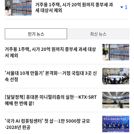
락
거주용 1주택, 시가 20억 원까지 종부세 과
1
세 대상서 제외
단
계
하
락
인
인기 뉴스
최신 뉴스
기,
인
기
최
거주용 1주택, 시가 20억 원까지 종부세 과세 대상
뉴
서 제외
신,
스
오
'서울대 10개 만들기' 본격화…거점 국립대 3곳 신
늘
속 선정
의
영
[달달정책] 휴대폰 미니멀리즘의 실현…KTX·SRT
상
예매 한 번에 끝!
,
오
'국가 AI 컴퓨팅센터' 첫 삽…1만 5000장 규모
·2028년 완공
늘