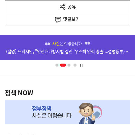
다
공유
열
음
기
댓글
보기
기
사
히
단
(설명) 프레시안, "인신매매방지법 걸린 '우즈벡 인력 송출'...성평등부,노동·법무부에 개선 요청" 관련
배
너
영
정
역
책
정책 NOW
NOW,
MY
맞
춤