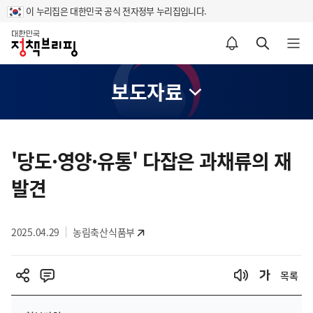
이 누리집은 대한민국 공식 전자정부 누리집입니다.
홈
알림설정 바로가기
검색 바로가기
메뉴 열기
보도자료
콘
텐
'당도·영양·유통' 다잡은 과채류의 재
츠
발견
영
역
2025.04.29
농림축산식품부
목록