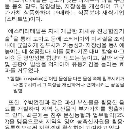
물 등의 당도
,
영양성분
,
저장성을 개선하여 고부
가가치 상품화하여 판매하는 식품분야 새싹기업
(
스타트업
)
이다
.
에스티리테일은 자체 개발한 과채류 진공함침기
*
술
을 통해 토마토 등에
스테비아와 미네랄을 조직
내에 균일하게 침투시켜 기능성과 저장성을 동시에
높이는 데 성공했다
.
이를 통해 기존 대비 칼슘
·
마그
네슘 등 영양성분 함량과
당도는 높이고
,
일반 세균
및 곰팡이 발생을 억제하여 유통기간을 늘리는 효
과를 거두었다
.
*
함침
(impregnation)
은 어떤 물질을 다른 물질 속에 침투시키거
나 흡수시켜서 그 특성을
개선하거나 변화시키는 공정을
말함
또한
,
수박껍질과 같은 과실 부산물을 활용한 음
료를 개발하여 지역 농산
물의 부가가치를 창출하
고 있다
.
최근에는 진주 문산농협과 업무협약
('25.
2)
을 맺음으로써 지역의 잉여 농축산자원을 활용
·
유통함으로써 지역경제 활성화에 기여하고 있다
.