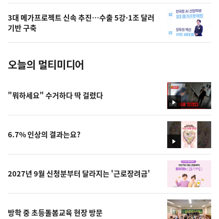
의
3대 메가프로젝트 신속 추진…수출 5강·1조 달러
사
기반 구축
진
오늘의 멀티미디어
"뭐하세요" 수거하다 딱 걸렸다
영
상
6.7% 인상의 결과는요?
영
상
2027년 9월 신청분부터 달라지는 '근로장려금'
방학 중 초등돌봄교육 현장 방문