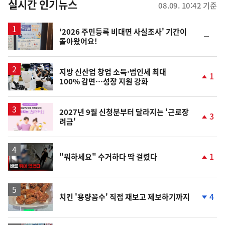
뉴
실시간 인기뉴스
08.09. 10:42 기준
스
'2026 주민등록 비대면 사실조사' 기간이
순
돌아왔어요!
위
동
일
지방 신산업 창업 소득·법인세 최대
1
100% 감면…성장 지원 강화
단
계
상
승
2027년 9월 신청분부터 달라지는 '근로장
3
려금'
단
계
상
승
영
1
"뭐하세요" 수거하다 딱 걸렸다
상
단
계
상
승
4
치킨 '용량꼼수' 직접 재보고 제보하기까지
단
계
하