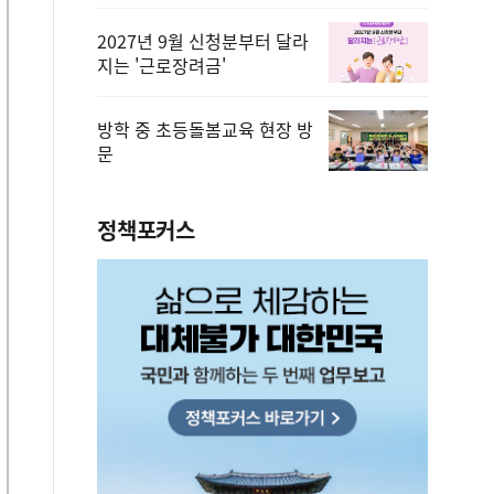
2027년 9월 신청분부터 달라
지는 '근로장려금'
방학 중 초등돌봄교육 현장 방
문
정책포커스