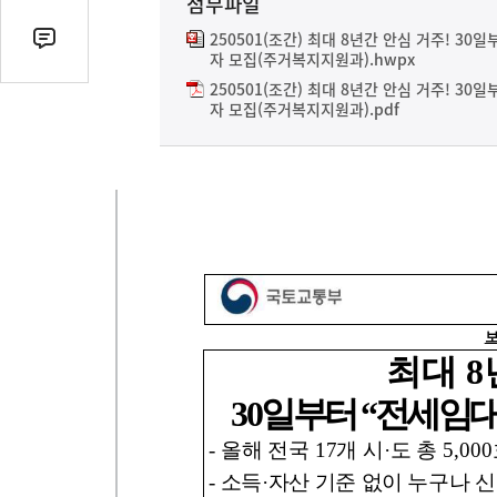
첨부파일
열
기
250501(조간) 최대 8년간 안심 거주! 3
댓
자 모집(주거복지지원과).hwpx
글
250501(조간) 최대 8년간 안심 거주! 3
수
자 모집(주거복지지원과).pdf
(클
릭
시
댓
글
로
이
동)