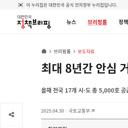
이 누리집은 대한민국 공식 전자정부 누리집입니다.
뉴스
브리핑룸
정
대
한
민
국
정
사
브리핑룸
보도자료
책
홈
브
이
으
최대 8년간 안심 
콘
리
트
로
핑
텐
이
츠
동
영
올해 전국 17개 시·도 총 5,000호 
경
역
로
2025.04.30
국토교통부
공
유