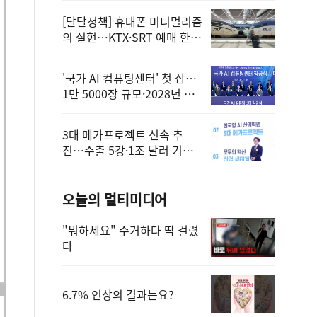
[달달정책] 휴대폰 미니멀리즘
의 실현…KTX·SRT 예매 한
번에 끝!
'국가 AI 컴퓨팅센터' 첫 삽…
1만 5000장 규모·2028년 완
공
3대 메가프로젝트 신속 추
진…수출 5강·1조 달러 기반
구축
오늘의 멀티미디어
"뭐하세요" 수거하다 딱 걸렸
다
6.7% 인상의 결과는요?