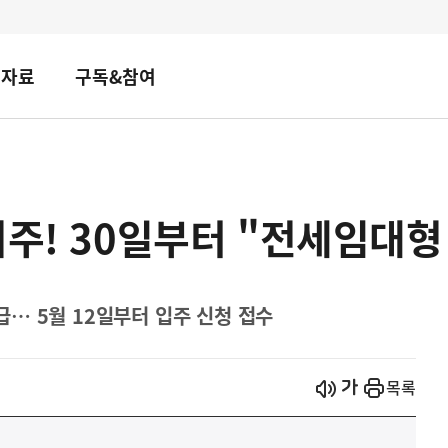
책자료
구독&참여
거주! 30일부터 "전세임대형
공급… 5월 12일부터 입주 신청 접수
시작
열기
목록