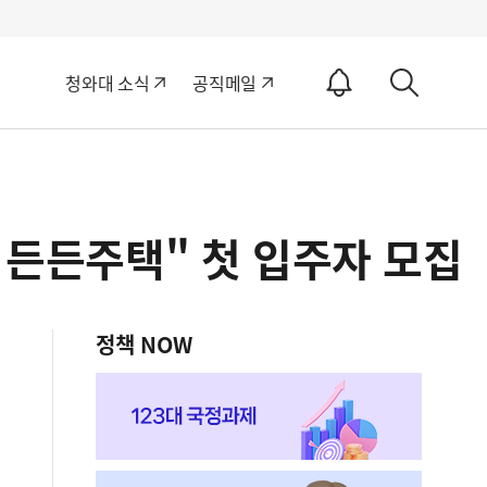
알
청와대 소식
공직메일
림
상
ON
세
검
색
 든든주택" 첫 입주자 모집
정책 NOW