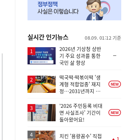
실시간 인기뉴스
08.09. 01:12 기준
2026년 기상청 상반
순
기 주요 성과를 통한
위
국민 삶 향상
동
일
떡국떡·떡볶이떡 '생
계형 적합업종' 재지
NEW
정…2031년까지 보
호
'2026 주민등록 비대
면 사실조사' 기간이
NEW
돌아왔어요!
치킨 '용량꼼수' 직접
1