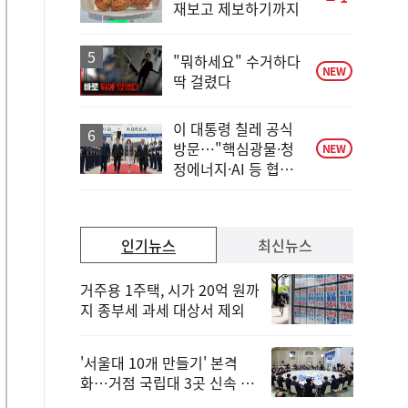
재보고 제보하기까지
단
계
상
승
"뭐하세요" 수거하다
NEW
딱 걸렸다
이 대통령 칠레 공식
방문…"핵심광물·청
NEW
정에너지·AI 등 협력
넓어져"
인기뉴스
최신뉴스
거주용 1주택, 시가 20억 원까
지 종부세 과세 대상서 제외
'서울대 10개 만들기' 본격
화…거점 국립대 3곳 신속 선
정