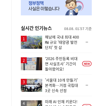
실시간 인기뉴스
08.08. 01:57 기준
해남에 국내 최대 400
순
㎿ 규모 '태양광 발전
위
단지' 첫 삽
동
일
'2026 주민등록 비대
면 사실조사' 기간이
NEW
돌아왔어요!
'서울대 10개 만들기'
순
본격화…거점 국립대
위
3곳 신속 선정
동
일
미래 AI 인재 키운다!