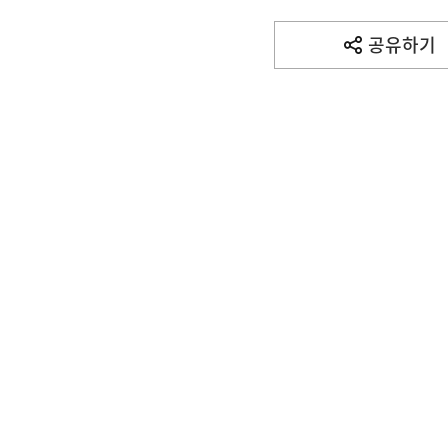
기
사
공유하기
열
기
영
역