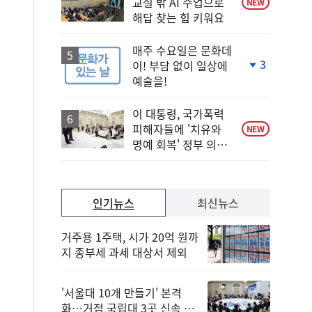
교실 밖 AI 수업으로
NEW
해답 찾는 힘 키워요
매주 수요일은 문화데
3
이! 부담 없이 일상에
단
예술을!
계
하
락
이 대통령, 국가폭력
피해자들에 '치유와
NEW
명예 회복' 정부 의지
전달
인기뉴스
최신뉴스
거주용 1주택, 시가 20억 원까
지 종부세 과세 대상서 제외
'서울대 10개 만들기' 본격
화…거점 국립대 3곳 신속 선