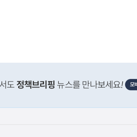
사
 거주용 1주택을 두텁게 보호하기 위한 방안을 세제개
실