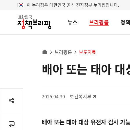
이 누리집은 대한민국 공식 전자정부 누리집입니다.
뉴스
브리핑룸
정
대
한
민
국
정
사
브리핑룸
보도자료
책
홈
브
이
으
배아 또는 태아 대
콘
리
트
로
핑
텐
이
츠
동
영
경
2025.04.30
보건복지부
역
로
공
유
열
배아 또는 태아 대상 유전자 검사 가능
기
댓