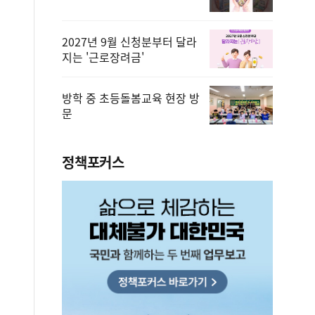
2027년 9월 신청분부터 달라
지는 '근로장려금'
방학 중 초등돌봄교육 현장 방
문
정책포커스