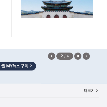
정지
이
다
2
/
4
전
음
보
보
기
기
공지사항
더보기
편안에 담았습니다.