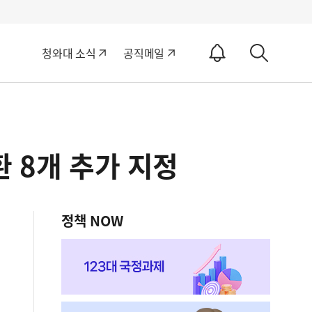
알
청와대 소식
공직메일
림
상
ON
세
검
색
 8개 추가 지정
정책 NOW