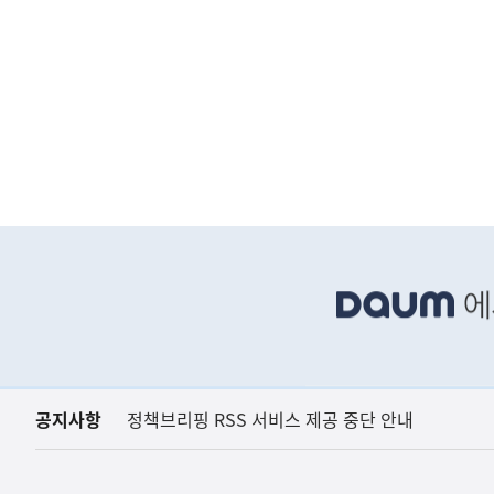
하
단
배
너
영
역
공지사항
정책브리핑 RSS 서비스 제공 중단 안내
(보도설명) 정부는
재정경제부