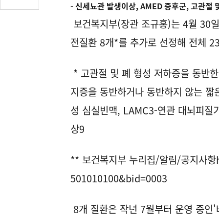
- 신세뇨관 발생이상, AMED 증후군, 고관절 
글
수
보건복지부(장관 조규홍)는 4월 30일
(클
전질환 8개*를 추가로 선정해 전체 2
릭
시
댓
* 고관절 및 폐 형성 저하증을 동반한
글
로
지증을 동반하거나 동반하지 않는 짧은
이
성 심실빈맥, LAMC3-연관 대뇌피질
동)
상9
** 보건복지부 누리집/알림/공지사항https
501010100&bid=0003
8개 질환은 작년 7월부터 운영 중인'