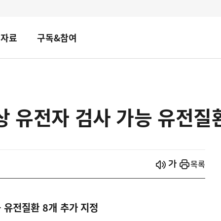
책자료
구독&참여
상 유전자 검사 가능 유전질환
시작
열기
목록
 유전질환 8개 추가 지정