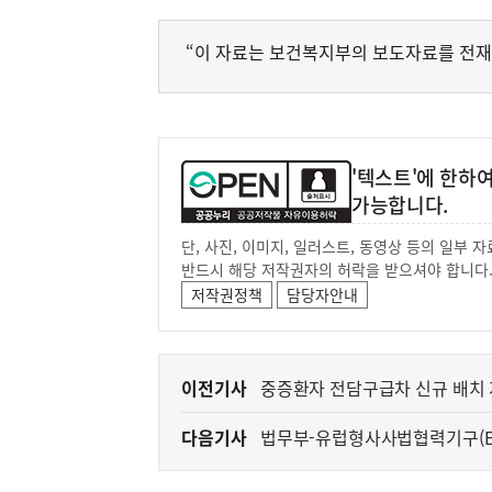
“이 자료는 보건복지부의 보도자료를 전재
'텍스트'에 한하
가능합니다.
단, 사진, 이미지, 일러스트, 동영상 등의 일부
반드시 해당 저작권자의 허락을 받으셔야 합니다
저작권정책
담당자안내
이
이전기사
중증환자 전담구급차 신규 배치
전
다음기사
법무부-유럽형사사법협력기구(EU
다
크숍 개최
음