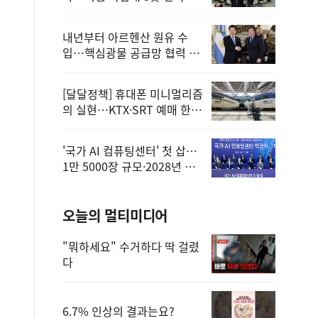
정
내년부터 아르헨산 원유 수
입…핵심광물 공급망 협력 체
계 마련
[달달정책] 휴대폰 미니멀리즘
의 실현…KTX·SRT 예매 한
번에 끝!
'국가 AI 컴퓨팅센터' 첫 삽…
1만 5000장 규모·2028년 완
공
오늘의 멀티미디어
"뭐하세요" 수거하다 딱 걸렸
다
6.7% 인상의 결과는요?