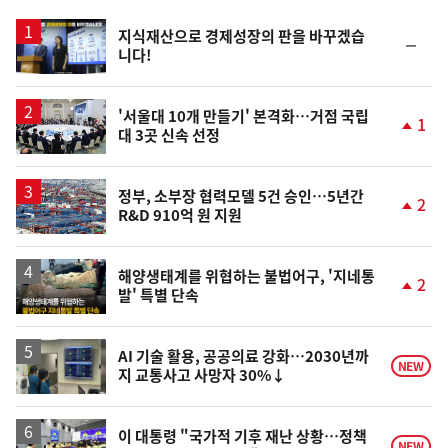
스
지식재산으로 경제성장의 판을 바꾸겠습
순
니다!
위
동
일
'서울대 10개 만들기' 본격화…거점 국립
1
대 3곳 신속 선정
단
계
상
승
정부, 소부장 협력모델 5건 승인…5년간
2
R&D 910억 원 지원
단
계
상
승
해양생태계를 위협하는 불법어구, '지네통
2
발' 특별 단속
단
계
상
승
AI 기술 활용, 공공의료 강화…2030년까
NEW
지 교통사고 사망자 30%↓
이 대통령 "국가적 기후 재난 상황…정책
NEW