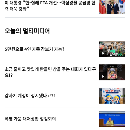
이 대통령 "한-칠레 FTA 개선…핵심광물 공급망 협
사
력 더욱 강화"
진
오늘의 멀티미디어
5만원으로 4인 가족 장보기 가능?
영
상
소금 줄이고 맛있게 만들면 상을 주는 대회가 있다구
요!?
영
상
갑자기 계정이 정지됐다고?!
폭염 가뭄 대처상황 점검회의