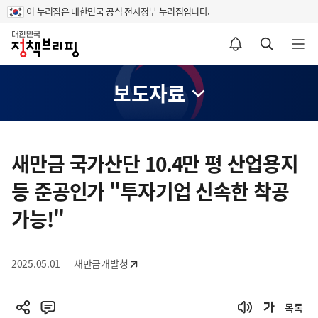
이 누리집은 대한민국 공식 전자정부 누리집입니다.
홈
알림설정 바로가기
검색 바로가기
메뉴 열기
보도자료
콘
텐
새만금 국가산단 10.4만 평 산업용지
츠
등 준공인가 "투자기업 신속한 착공
영
역
가능!"
2025.05.01
새만금개발청
목록