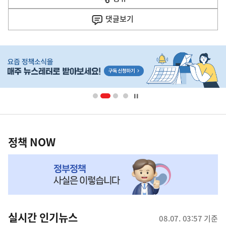
열
음
기
댓글
보기
기
사
히
단
배
너
영
정
역
책
정책 NOW
NOW,
MY
맞
춤
뉴
실시간 인기뉴스
08.07. 03:57 기준