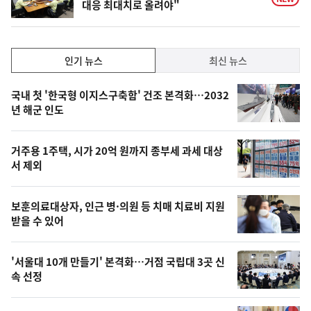
대응 최대치로 올려야"
인
인기 뉴스
최신 뉴스
기,
인
기
최
국내 첫 '한국형 이지스구축함' 건조 본격화…2032
뉴
년 해군 인도
신,
스
오
거주용 1주택, 시가 20억 원까지 종부세 과세 대상
늘
서 제외
의
영
보훈의료대상자, 인근 병·의원 등 치매 치료비 지원
상
받을 수 있어
,
오
'서울대 10개 만들기' 본격화…거점 국립대 3곳 신
속 선정
늘
의