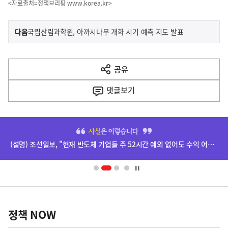
<자료출처=정책브리핑
www.korea.kr
>
이
기
다음
국립산림과학원, 아까시나무 개화 시기 예측 지도 발표
사
전
다
공유
열
음
기
댓글
보기
기
사
히
단
(설명) 조선일보, "현재 반도체 기업들 주 52시간 예외 없어도 수익 어마어마하더라" 기사 등 관련
배
너
영
정
역
책
정책 NOW