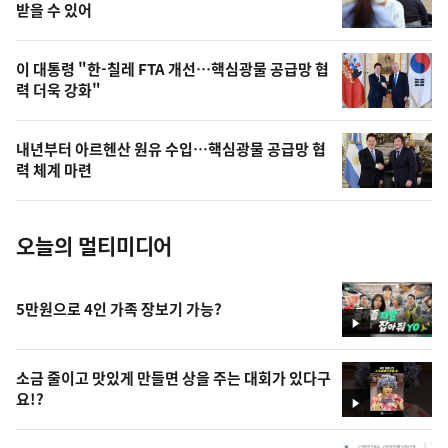
상
받을 수 있어
,
오
이 대통령 "한-칠레 FTA 개선…핵심광물 공급망 협
력 더욱 강화"
늘
의
내년부터 아르헨산 원유 수입…핵심광물 공급망 협
사
력 체계 마련
진
오늘의 멀티미디어
5만원으로 4인 가족 장보기 가능?
영
상
소금 줄이고 맛있게 만들면 상을 주는 대회가 있다구
요!?
영
상