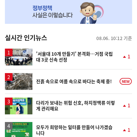
NOW,
MY
맞
춤
뉴
실시간 인기뉴스
08.06. 10:12 기준
스
'서울대 10개 만들기' 본격화…거점 국립
1
대 3곳 신속 선정
단
계
상
승
진흙 속으로 여름 속으로 바다는 축제 중!
NEW
다리가 보내는 위험 신호, 하지정맥류 이렇
1
게 관리해요
단
계
상
승
모두가 희망하는 일터를 만들어 나가겠습
1
니다
단