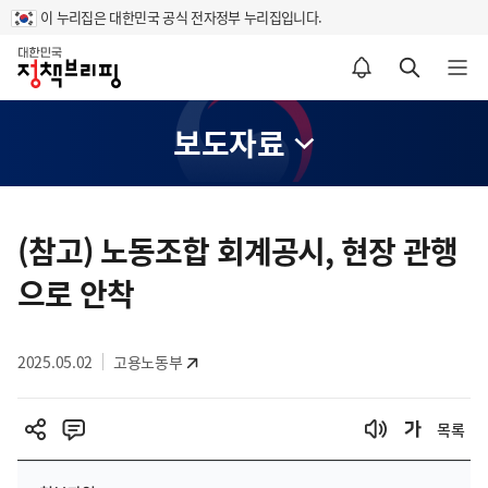
이 누리집은 대한민국 공식 전자정부 누리집입니다.
홈
알림설정 바로가기
검색 바로가기
메뉴 열기
보도자료
콘
텐
(참고) 노동조합 회계공시, 현장 관행
츠
으로 안착
영
역
2025.05.02
고용노동부
목록