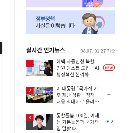
실시간 인기뉴스
08.07. 01:27 기준
혜택 자동신청·복합
민원 원스톱 도입…AI
NEW
행정혁신 본격화
이 대통령 "국가적 기
순
후 재난 상황…정책
위
대응 최대치로 올려
동
야"
일
통합돌봄 100일, 이제
2
는 기본돌봄과 국가책
단
임 말할 때
계