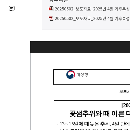
열
기
20250502_보도자료_2025년 4월 기후특성
댓
글
20250502_보도자료_2025년 4월 기후특성
수
(클
릭
시
댓
글
로
이
동)