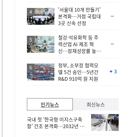
하
락
'서울대 10개 만들기'
순
본격화…거점 국립대
위
3곳 신속 선정
동
일
철강·석유화학 등 주
순
력산업 AI 제조 혁
위
신…잠재성장률 높인
동
다
일
정부, 소부장 협력모
3
델 5건 승인…5년간
단
R&D 910억 원 지원
계
하
락
인기뉴스
최신뉴스
국내 첫 '한국형 이지스구축
함' 건조 본격화…2032년 해
군 인도