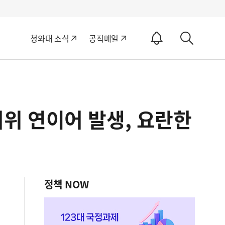
알
청와대 소식
공직메일
림
상
ON
세
검
색
더위 연이어 발생, 요란한
정책 NOW