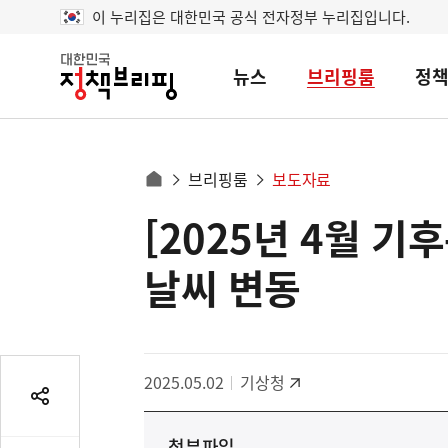
이 누리집은 대한민국 공식 전자정부 누리집입니다.
뉴스
브리핑룸
정
대
한
민
국
정
사
브리핑룸
보도자료
책
홈
브
이
으
[2025년 4월 
콘
리
트
로
핑
텐
이
날씨 변동
츠
동
영
경
역
로
2025.05.02
기상청
공
유
첨부파일