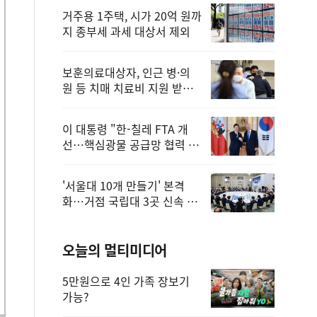
거주용 1주택, 시가 20억 원까
지 종부세 과세 대상서 제외
보훈의료대상자, 인근 병·의
원 등 치매 치료비 지원 받을
수 있어
이 대통령 "한-칠레 FTA 개
선…핵심광물 공급망 협력 더
욱 강화"
'서울대 10개 만들기' 본격
화…거점 국립대 3곳 신속 선
정
오늘의 멀티미디어
5만원으로 4인 가족 장보기
가능?