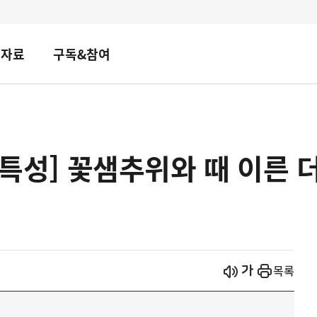
책자료
구독&참여
기후특성] 꽃샘추위와 때 이른 
시작
열기
목록