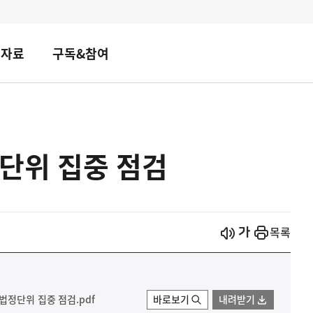
책자료
구독&참여
단위 집중 점검
시작
열기
목록
법정단위 집중 점검.pdf
바로보기
내려받기