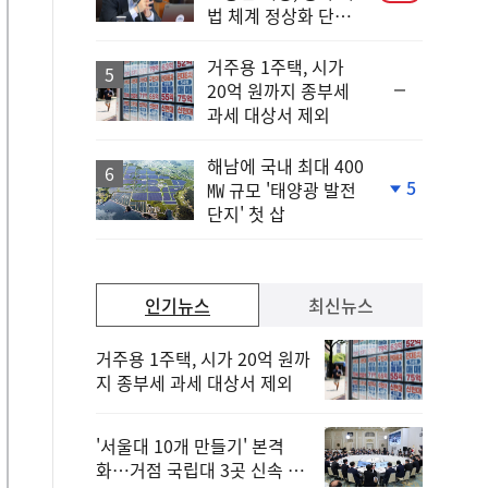
법 체계 정상화 단초
마련"
거주용 1주택, 시가
순
20억 원까지 종부세
위
과세 대상서 제외
동
일
해남에 국내 최대 400
5
㎿ 규모 '태양광 발전
단
단지' 첫 삽
계
하
락
인기뉴스
최신뉴스
거주용 1주택, 시가 20억 원까
지 종부세 과세 대상서 제외
'서울대 10개 만들기' 본격
화…거점 국립대 3곳 신속 선