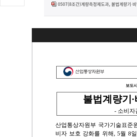
글
0507(8조간)계량측정제도과, 불법계량기∙비
수
(클
릭
시
댓
글
로
이
동)