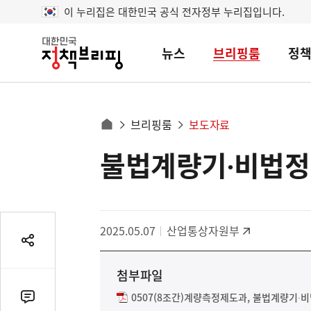
이 누리집은 대한민국 공식 전자정부 누리집입니다.
뉴스
브리핑룸
정
대
한
민
국
정
사
브리핑룸
보도자료
책
홈
브
이
으
불법계량기∙비법정
콘
리
트
로
핑
텐
이
츠
동
영
경
2025.05.07
산업통상자원부
역
로
공
유
첨부파일
열
기
0507(8조간)계량측정제도과, 불법계량기∙비
댓