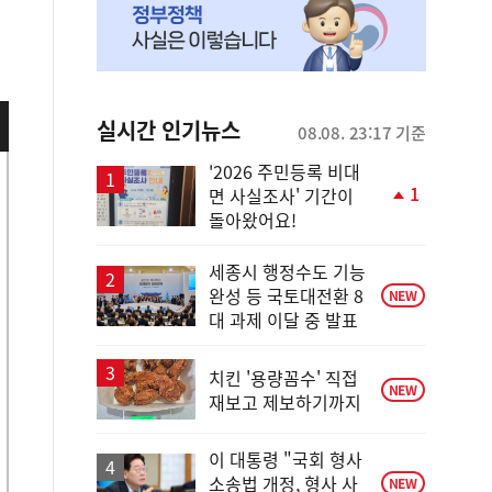
실시간 인기뉴스
08.08. 23:17 기준
'2026 주민등록 비대
1
면 사실조사' 기간이
단
돌아왔어요!
계
상
승
세종시 행정수도 기능
완성 등 국토대전환 8
NEW
대 과제 이달 중 발표
치킨 '용량꼼수' 직접
NEW
재보고 제보하기까지
이 대통령 "국회 형사
소송법 개정, 형사 사
NEW