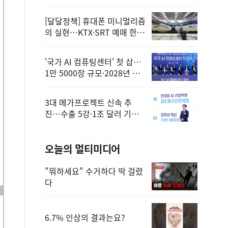
정
[달달정책] 휴대폰 미니멀리즘
의 실현…KTX·SRT 예매 한
번에 끝!
'국가 AI 컴퓨팅센터' 첫 삽…
1만 5000장 규모·2028년 완
공
3대 메가프로젝트 신속 추
진…수출 5강·1조 달러 기반
구축
오늘의 멀티미디어
"뭐하세요" 수거하다 딱 걸렸
다
6.7% 인상의 결과는요?