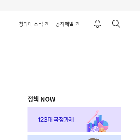
알
청와대 소식
공직메일
림
상
ON
세
검
색
정책 NOW