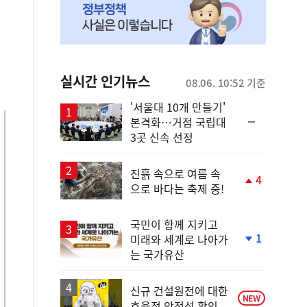
실시간 인기뉴스
08.06. 10:52 기준
'서울대 10개 만들기'
순
본격화…거점 국립대
위
3곳 신속 선정
동
일
진흙 속으로 여름 속
4
으로 바다는 축제 중!
단
계
상
국민이 함께 지키고
승
1
미래와 세계로 나아가
단
는 국가유산
계
하
락
신규 건설원전에 대한
NEW
효율적 안전성 확인