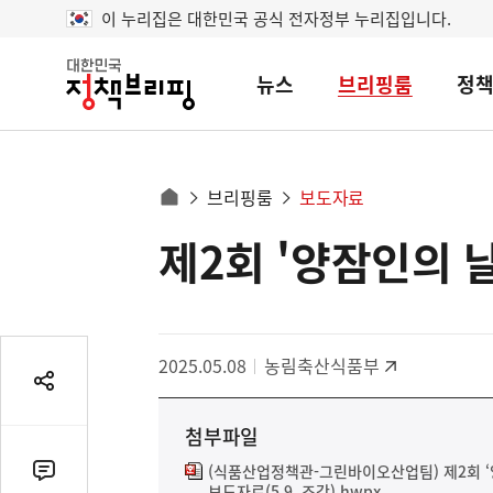
이 누리집은 대한민국 공식 전자정부 누리집입니다.
뉴스
브리핑룸
정
대
한
민
국
정
사
브리핑룸
보도자료
책
홈
브
이
으
제2회 '양잠인의 날
콘
리
트
로
핑
텐
이
츠
동
영
경
2025.05.08
농림축산식품부
역
로
공
유
첨부파일
열
기
(식품산업정책관-그린바이오산업팀) 제2회 ‘양
댓
보도자료(5.9. 조간).hwpx