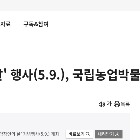
책자료
구독&참여
' 행사(5.9.), 국립농업
시작
열기
목록
잠인의 날’ 기념행사(5.9.) 개최
바로보기
내려받기