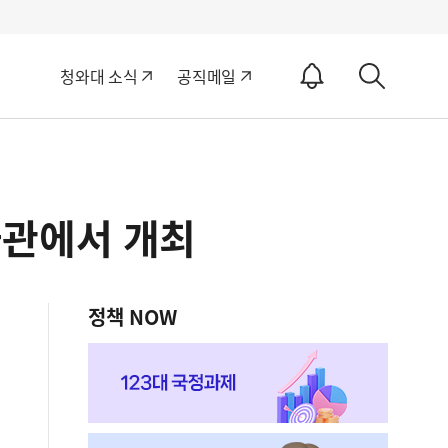
알
청와대 소식
공직메일
림
상
ON
세
검
색
박물관에서 개최
정책 NOW