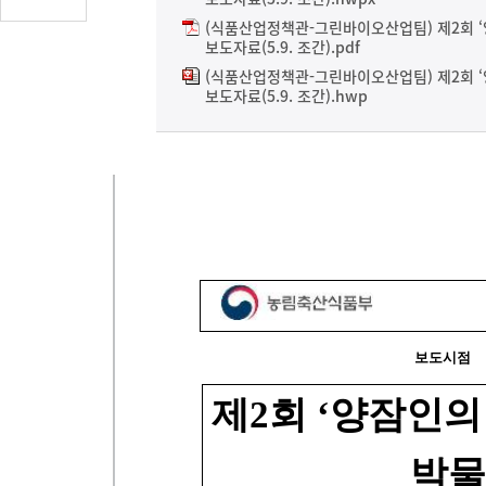
글
(식품산업정책관-그린바이오산업팀) 제2회 ‘양
수
보도자료(5.9. 조간).pdf
(클
(식품산업정책관-그린바이오산업팀) 제2회 ‘양
릭
보도자료(5.9. 조간).hwp
시
댓
글
로
이
동)