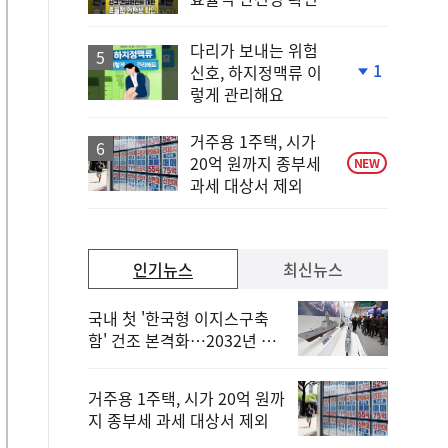
다리가 보내는 위험
1
신호, 하지정맥류 이
단
렇게 관리해요
계
하
락
거주용 1주택, 시가
20억 원까지 종부세
NEW
과세 대상서 제외
인기뉴스
최신뉴스
국내 첫 '한국형 이지스구축
함' 건조 본격화…2032년 해
군 인도
거주용 1주택, 시가 20억 원까
지 종부세 과세 대상서 제외