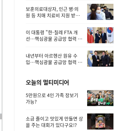
보훈의료대상자, 인근 병·의
원 등 치매 치료비 지원 받을
수 있어
이 대통령 "한-칠레 FTA 개
선…핵심광물 공급망 협력 더
욱 강화"
내년부터 아르헨산 원유 수
입…핵심광물 공급망 협력 체
계 마련
오늘의 멀티미디어
5만원으로 4인 가족 장보기
가능?
소금 줄이고 맛있게 만들면 상
을 주는 대회가 있다구요!?