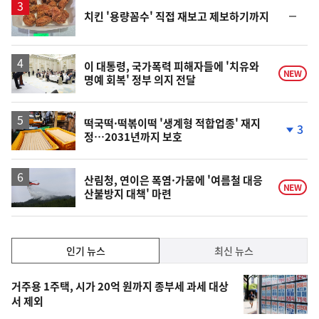
순
치킨 '용량꼼수' 직접 재보고 제보하기까지
위
동
일
이 대통령, 국가폭력 피해자들에 '치유와
NEW
명예 회복' 정부 의지 전달
떡국떡·떡볶이떡 '생계형 적합업종' 재지
3
정…2031년까지 보호
단
계
하
락
산림청, 연이은 폭염·가뭄에 '여름철 대응
NEW
산불방지 대책' 마련
인
인기 뉴스
최신 뉴스
기,
인
기
최
거주용 1주택, 시가 20억 원까지 종부세 과세 대상
뉴
서 제외
신,