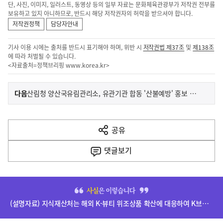
단, 사진, 이미지, 일러스트, 동영상 등의 일부 자료는 문화체육관광부가 저작권 전부를
보유하고 있지 아니하므로, 반드시 해당 저작권자의 허락을 받으셔야 합니다.
저작권정책
담당자안내
기사 이용 시에는 출처를 반드시 표기해야 하며, 위반 시
저작권법 제37조
및
제138조
에 따라 처벌될 수 있습니다.
<자료출처=정책브리핑
www.korea.kr
>
이
기
다음
산림청 양산국유림관리소, 유관기관 합동 '산불예방' 홍보 캠페인 및 산림정화 활동 추진
사
전
다
공유
열
음
기
댓글
보기
기
사
히
단
(설명자료) 지식재산처는 해외 K-뷰티 위조상품 확산에 대응하여 K브랜드 정부인증, 유통차단, 국제공조까지 K-브랜드 보호를 강화하고 있습니다.
배