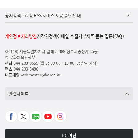
공지
정책브리핑 RSS 서비스 제공 중단 안내
개인정보처리방침
저작권정책
이메일 수집거부
자주 묻는 질문(FAQ)
(30119) 세종특별자치시 갈매로 388 정부세종청사 15동
© 문화체육관광부
전화
044-203-3555 (월-금 09:00 - 18:00, 공휴일 제외)
팩스
044-203-3488
대표메일
webmaster@korea.kr
관련사이트
페
X
네
유
인
이
바
이
튜
스
스
로
버
브
타
PC 버전