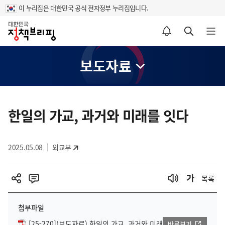
이 누리집은 대한민국 공식 전자정부 누리집입니다.
홈
알림설정 바로가기
검색 바로가기
메뉴 열기
보도자료
콘
텐
한일의 가교, 과거와 미래를 잇다
츠
영
2025.05.08
외교부
역
목록
첨부파일
[25-270](보도자료) 한일의 가교, 과거와 미래
바로보기