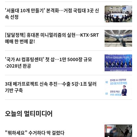
스
오
'서울대 10개 만들기' 본격화…거점 국립대 3곳 신
늘
속 선정
의
영
[달달정책] 휴대폰 미니멀리즘의 실현…KTX·SRT
상
예매 한 번에 끝!
,
오
'국가 AI 컴퓨팅센터' 첫 삽…1만 5000장 규모
·2028년 완공
늘
의
3대 메가프로젝트 신속 추진…수출 5강·1조 달러
사
기반 구축
진
오늘의 멀티미디어
"뭐하세요" 수거하다 딱 걸렸다