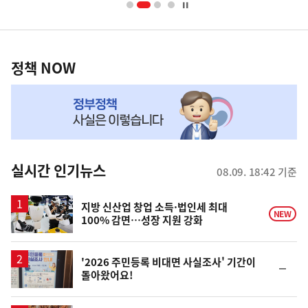
너
영
정
역
책
정책 NOW
NOW,
MY
맞
춤
뉴
실시간 인기뉴스
08.09. 18:42 기준
스
지방 신산업 창업 소득·법인세 최대
NEW
100% 감면…성장 지원 강화
'2026 주민등록 비대면 사실조사' 기간이
순
돌아왔어요!
위
동
일