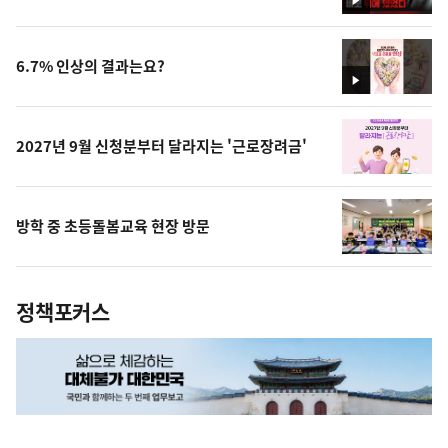
영
상
6.7% 인상의 결과는요?
영
상
2027년 9월 신청분부터 달라지는 '근로장려금'
방학 중 초등돌봄교육 현장 방문
정책포커스