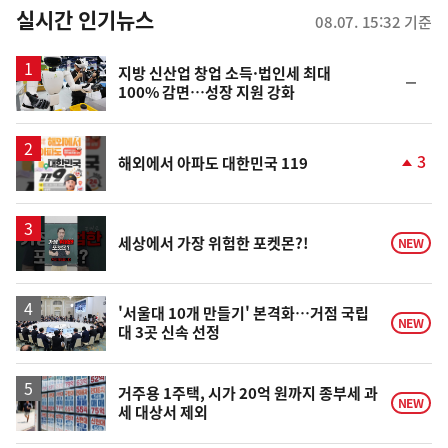
뉴
실시간 인기뉴스
08.07. 15:32 기준
스
지방 신산업 창업 소득·법인세 최대
순
100% 감면…성장 지원 강화
위
동
일
3
해외에서 아파도 대한민국 119
단
계
상
승
영
세상에서 가장 위험한 포켓몬?!
NEW
상
'서울대 10개 만들기' 본격화…거점 국립
NEW
대 3곳 신속 선정
거주용 1주택, 시가 20억 원까지 종부세 과
NEW
세 대상서 제외