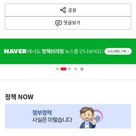
다
공유
열
음
기
댓글
보기
기
사
히
단
배
너
영
정
역
책
정책 NOW
NOW,
MY
맞
춤