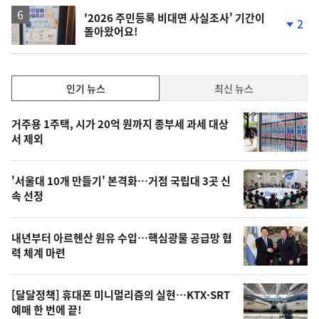
'2026 주민등록 비대면 사실조사' 기간이
2
돌아왔어요!
단
계
하
락
인
인기 뉴스
최신 뉴스
기,
인
기
최
거주용 1주택, 시가 20억 원까지 종부세 과세 대상
뉴
서 제외
신,
스
오
'서울대 10개 만들기' 본격화…거점 국립대 3곳 신
늘
속 선정
의
영
내년부터 아르헨산 원유 수입…핵심광물 공급망 협
상
력 체계 마련
,
오
[달달정책] 휴대폰 미니멀리즘의 실현…KTX·SRT
예매 한 번에 끝!