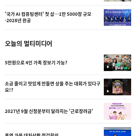
늘
의
'국가 AI 컴퓨팅센터' 첫 삽…1만 5000장 규모
사
·2028년 완공
진
오늘의 멀티미디어
5만원으로 4인 가족 장보기 가능?
영
상
소금 줄이고 맛있게 만들면 상을 주는 대회가 있다구
요!?
영
상
2027년 9월 신청분부터 달라지는 '근로장려금'
폭염 가뭄 대처상황 점검회의