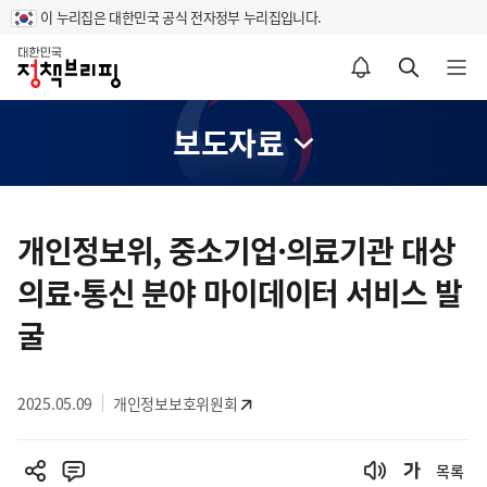
이 누리집은 대한민국 공식 전자정부 누리집입니다.
홈
알림설정 바로가기
검색 바로가기
메뉴 열기
보도자료
콘
텐
개인정보위, 중소기업·의료기관 대상
츠
의료·통신 분야 마이데이터 서비스 발
영
역
굴
2025.05.09
개인정보보호위원회
목록