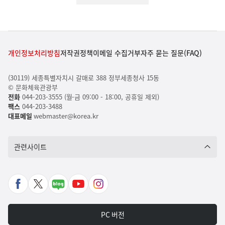
개인정보처리방침
저작권정책
이메일 수집거부
자주 묻는 질문(FAQ)
(30119) 세종특별자치시 갈매로 388 정부세종청사 15동
© 문화체육관광부
전화
044-203-3555 (월-금 09:00 - 18:00, 공휴일 제외)
팩스
044-203-3488
대표메일
webmaster@korea.kr
관련사이트
페
X
네
유
인
이
바
이
튜
스
스
로
버
브
타
PC 버전
북
가
포
바
그