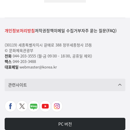
개인정보처리방침
저작권정책
이메일 수집거부
자주 묻는 질문(FAQ)
(30119) 세종특별자치시 갈매로 388 정부세종청사 15동
© 문화체육관광부
전화
044-203-3555 (월-금 09:00 - 18:00, 공휴일 제외)
팩스
044-203-3488
대표메일
webmaster@korea.kr
관련사이트
페
X
네
유
인
이
바
이
튜
스
스
로
버
브
타
PC 버전
북
가
포
바
그