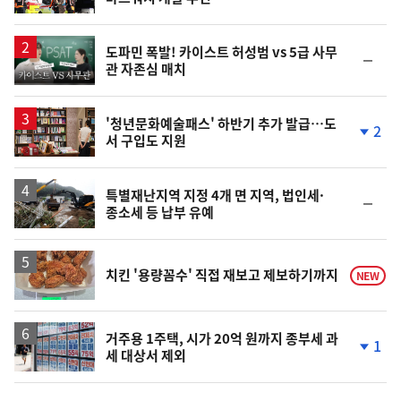
단
계
상
승
영
도파민 폭발! 카이스트 허성범 vs 5급 사무
순
관 자존심 매치
상
위
동
일
'청년문화예술패스' 하반기 추가 발급…도
2
서 구입도 지원
단
계
하
락
특별재난지역 지정 4개 면 지역, 법인세·
순
종소세 등 납부 유예
위
동
일
치킨 '용량꼼수' 직접 재보고 제보하기까지
NEW
거주용 1주택, 시가 20억 원까지 종부세 과
1
세 대상서 제외
단
계
하