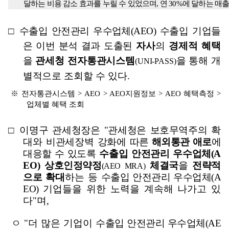
달하는 비용 감소 효과를 누릴 수 있었으며
,
연
30%
에 달하는 매
□
수출입 안전관리 우수업체
(AEO)
수출입 기업들
은 이번 분석 결과 도출된
자사
의
경제적 혜택
을
관세청 전자통관시스템
을 통해 개
(UNI-PASS)
별적
으로 조회할 수 있다
.
※
전자통관시스템
> AEO > AEO
지원정보
> AEO
혜택측정
>
업체별 혜택 조회
□
이명구 관세청장은
"
관세청은 보호무역
주의 확
대와 비관세장벽 강화에
따른
해외통관 애로
에
대응할 수
있도록
수출입 안전관리 우수업체
(A
EO)
상호인정약정
체결국
을
전략적
(AEO MRA)
으로
확대
하는 등
수출입 안전관리 우수업체
(A
EO)
기업들을 위한 노력을 계속해 나가고 있
다
"
며
,
ㅇ
"
더 많은 기업이
수출입 안전관리 우수업체
(AE