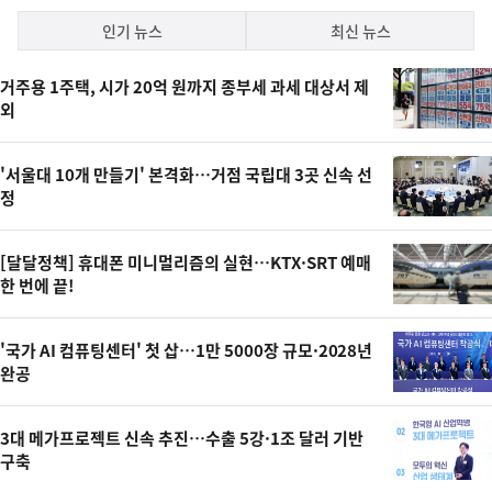
락
인
인기 뉴스
최신 뉴스
기,
인
최
거주용 1주택, 시가 20억 원까지 종부세 과세 대상서 제
기
외
뉴
신,
스
오
'서울대 10개 만들기' 본격화…거점 국립대 3곳 신속 선
늘
정
의
영
[달달정책] 휴대폰 미니멀리즘의 실현…KTX·SRT 예매
상
한 번에 끝!
,
오
'국가 AI 컴퓨팅센터' 첫 삽…1만 5000장 규모·2028년
완공
늘
의
3대 메가프로젝트 신속 추진…수출 5강·1조 달러 기반
사
구축
진