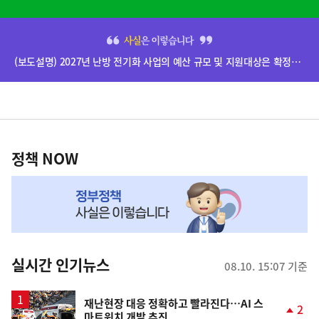
사
실
(보도설명) 2027년 난방 전기화 사업의 예산 규모 및 지원대상은 확정된 바 없음
은
이
렇
습
정
니
책
정책 NOW
다
NOW,
MY
맞
춤
뉴
실시간 인기뉴스
08.10. 15:07 기준
스
재난현장 대응 정확하고 빨라진다…AI 스
2
마트워치 개발 추진