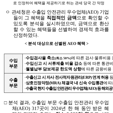
로 인정하여 혜택을 제공하기로 하는 관세 당국 간 약정
ㅇ
관세청은 수출입 안전관리 우수업체
(AEO)
기업
들이 그 혜택을
직접적인
금액
으로 확인할 수
있도록 분석을 실시하였으며
,
금액으로 환산
할 수 있는 혜택들을 선별하여 경제적 효과를
산정하였다
.
<
분석 대상으로 선별된
AEO
혜택
>
·
수입검사율 축소
에 따른 검사
·
물류비용 
(
최소
50%)
수입
·
수입신고 시 서류제출 비율 감소
등에 따른 통관
부문
·
월별납부 담보제공 한도액 상향
에 따른 금융비용
·
수출신고 시 자사 전사적자원관리
(ERP)
연계 허용
등
수출
·
상호인정약정
(MRA)
체결국 내 신속 수입통관
에 따
부문
·
수출국 현지 수출입 안전관리 우수업체
(AEO)
등 해외공
□
분석 결과
,
수출입 부문 수출입 안전관리 우수업
체
(AEO) 317
곳이
2024
년 한 해 동안 받은 혜