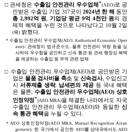
*
□
관세청은
수출입 안전관리 우수업체
로 공
(AEO)
인받은 수출입 기업
317
곳이
2024
년 한 해
동안
총
2,992
억 원
,
기업당
평균
9
억
4
천만 원
의 경
제적 혜택을 누린 것으로 나타났다고
10
월
2
일
밝혔다
.
(
목
)
*
수출입 안전관리 우수업체
(AEO, Authorized Economic Oper
ator):
관세청이 법규준수도
,
물류 안전관리 역량 등을 심
사하여 우수함을 공인하고 신속 통관 등 관세 행정상 혜택
을 제공하는 수출입 등 무역 관련 업체
□
수출입 안전관리 우수업체
(AEO)
로 공인받은 기
업은
물품 검사비율 축소
및
신속검사
,
수입신고
시
서류제출 생략
,
납세편의 제공
등 국내 혜택
은
물론
,
수출입 안전관리 우수업체
(AEO)
상호
*
인정약정
을 체결한
나라에서도 자국
(AEO MRA)
수출입 안전관리 우수업체
(AEO)
와 동일한
신
속 통관 혜택
을 누릴 수 있다
.
*
AEO
상호인정약정
(AEO MRA, Mutual Recognition Arran
gement):
한 국가에서 공인한
AEO
를 상대국에서도
AEO