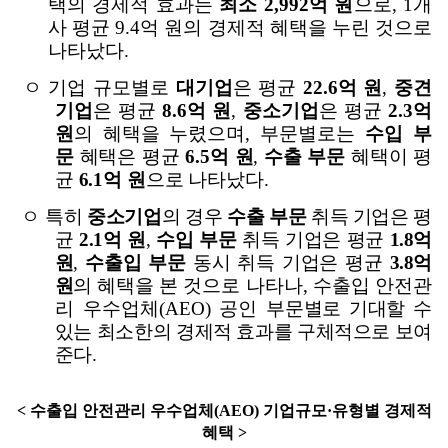
택의 경제적 효과는
최소
2,992
억 원
으로
, 1
개
사 평균
9.4
억 원의 경제적 혜택을 누린 것으로
나타났다
.
ㅇ 기업 규모별로
대기업
은 평균
22.6
억 원
,
중견
기업
은 평균
8.6
억 원
,
중소기업
은 평균
2.3
억
원
의 혜택을 누렸으며
,
부문별로는
수입 부
문
혜택은 평균
6.5
억 원
,
수출 부문
혜택이 평
균
6.1
억 원
으로 나타났다
.
ㅇ
특히
중소기업
의 경우
수출 부문
취득 기업은 평
균
2.1
억 원
,
수입 부문
취득 기업은 평균
1.8
억
원
,
수출입 부문
동시 취득 기업은 평균
3.8
억
원
의
혜택을 본 것으로 나타나
,
수출입 안전관
리 우수업체
(AEO)
공인
부문별로 기대할 수
있는 최소한의 경제적 효과를 구체적으로 보여
준다
.
<
수출입 안전관리 우수업체
(AEO)
기업규모
·
유형별 경제적
혜택
>