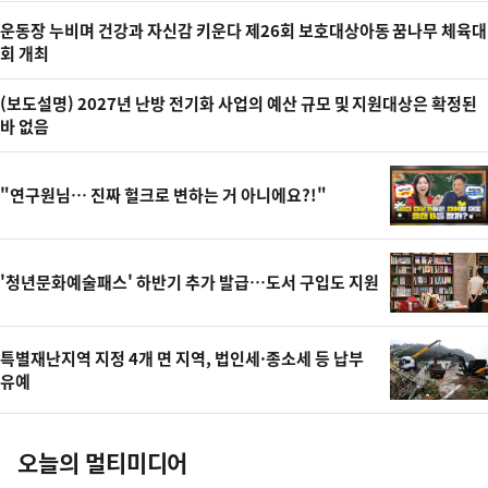
최
운동장 누비며 건강과 자신감 키운다 제26회 보호대상아동 꿈나무 체육대
신
회 개최
뉴
스
(보도설명) 2027년 난방 전기화 사업의 예산 규모 및 지원대상은 확정된
바 없음
"연구원님… 진짜 헐크로 변하는 거 아니에요?!"
'청년문화예술패스' 하반기 추가 발급…도서 구입도 지원
특별재난지역 지정 4개 면 지역, 법인세·종소세 등 납부
유예
오늘의 멀티미디어