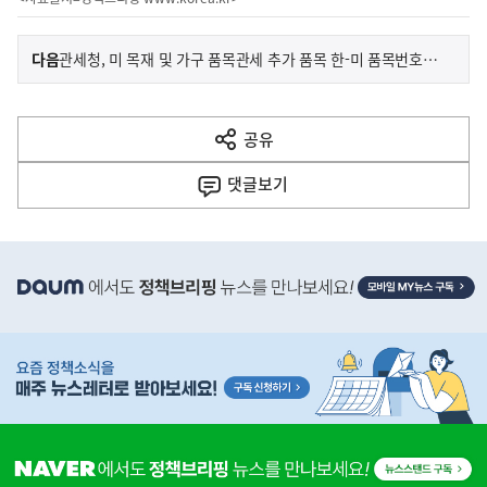
이
기
다음
관세청, 미 목재 및 가구 품목관세 추가 품목 한-미 품목번호 연계표 공개
사
전
다
공유
열
음
기
댓글
보기
기
사
히
단
배
너
영
역