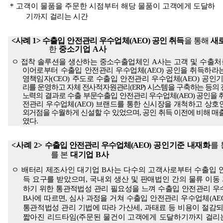
*
고객이 물품을 주문한 시점부터 해당 물품이
고객에게 도달하
기까지 걸리는
시간
<
사례
1>
수출입 안전관리 우수업체
(AEO)
공인 취득
을 통해
새
한
중소기업
A
사
ㅇ 접착 솔루션을 생산하는 중소수출업체인
A
사는 고객 및 수출처
이어로부터 수출입 안전관리 우수업체
(AEO)
공인을 취득하라는
영책임자
(CEO)
주도로 수출입 안전관리 우수업체
(AEO)
공인기
리를 운영하고 자체 전사적자원관리
(ERP)
시스템을 구축하는 등의
노력의 결과로 수출 부문수출입 안전관리 우수업체
(AEO)
공인을 
전관리 우수업체
(AEO)
브랜드를 통한 신시장을 개척하고 상호
외거점을 수월하게 신설할 수 있었으며
,
공인 취득 이전에 비해 매
였다
.
<
사례
2>
수출입 안전관리 우수업체
(AEO)
공인기준 내재화
를
를 본
대기업
B
사
ㅇ
배터리 제조사인 대기업
B
사는 다수의 고객사로부터 수출입 
득 요구를 받았으며
,
국내외 생산 및 판매법인 간의 물류 이
하기 위한 통관적법성 관리 필요성을 느껴 수출입 안전관리 
B
사에 따르면
,
심사 과정을 거쳐 수출입 안전관리 우수업체
(AE
통관적법성 관리 기법에 따라 가산세
,
과태료 등 비용이 절감되
짧아진 리드타임
(
주문된 물건이 고객에게 도달하기까지 걸리