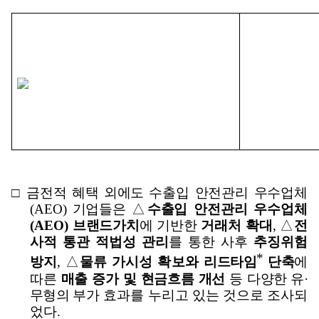
□
금전적 혜택 외에도
수출입 안전관리 우수업체
(AEO)
기업들은
△
수출입
안전관리 우수업체
(AEO)
브랜드가치
에 기반한
거래처
확대
,
△
전
사적 통관 적법성 관리
를 통한 사후
추징위험
*
방지
,
△
물류
가시성 확보와
리드타임
단축
에
따른
매출 증가 및 현금흐름 개선
등
다양한 유
·
무형의
부가 효과를 누리고 있는 것으로 조사되
었다
.