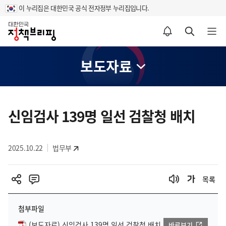
이 누리집은 대한민국 공식 전자정부 누리집입니다.
홈
알림설정 바로가기
검색 바로가기
메뉴 열기
보도자료
콘
텐
신임검사 139명 일선 검찰청 배치
츠
영
2025.10.22
법무부
역
목록
첨부파일
(보도자료) 신임검사 139명 일선 검찰청 배치
바로보기