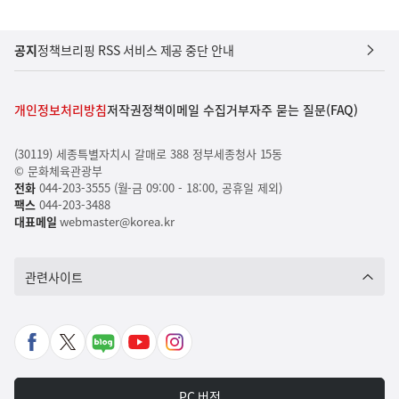
공지
정책브리핑 RSS 서비스 제공 중단 안내
개인정보처리방침
저작권정책
이메일 수집거부
자주 묻는 질문(FAQ)
(30119) 세종특별자치시 갈매로 388 정부세종청사 15동
© 문화체육관광부
전화
044-203-3555 (월-금 09:00 - 18:00, 공휴일 제외)
팩스
044-203-3488
대표메일
webmaster@korea.kr
관련사이트
페
X
네
유
인
이
바
이
튜
스
스
로
버
브
타
PC 버전