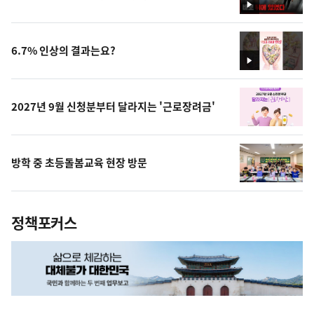
영
상
6.7% 인상의 결과는요?
영
상
2027년 9월 신청분부터 달라지는 '근로장려금'
방학 중 초등돌봄교육 현장 방문
정책포커스