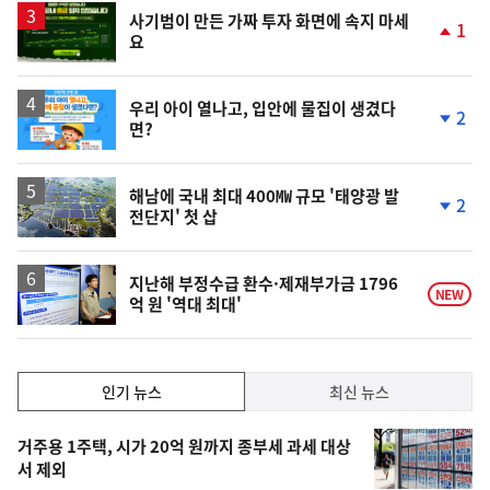
사기범이 만든 가짜 투자 화면에 속지 마세
1
요
단
계
상
승
우리 아이 열나고, 입안에 물집이 생겼다
2
면?
단
계
하
락
해남에 국내 최대 400㎿ 규모 '태양광 발
2
전단지' 첫 삽
단
계
하
락
지난해 부정수급 환수·제재부가금 1796
NEW
억 원 '역대 최대'
인
인기 뉴스
최신 뉴스
기,
인
기
최
거주용 1주택, 시가 20억 원까지 종부세 과세 대상
뉴
서 제외
신,