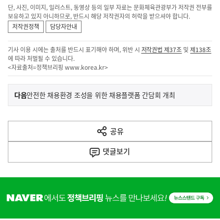
단, 사진, 이미지, 일러스트, 동영상 등의 일부 자료는 문화체육관광부가 저작권 전부를
보유하고 있지 아니하므로, 반드시 해당 저작권자의 허락을 받으셔야 합니다.
저작권정책
담당자안내
기사 이용 시에는 출처를 반드시 표기해야 하며, 위반 시
저작권법 제37조
및
제138조
에 따라 처벌될 수 있습니다.
<자료출처=정책브리핑
www.korea.kr
>
이
기
다음
안전한 채용환경 조성을 위한 채용플랫폼 간담회 개최
사
전
다
공유
열
음
기
댓글
보기
기
사
히
단
배