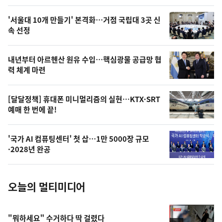
스
오
'서울대 10개 만들기' 본격화…거점 국립대 3곳 신
늘
속 선정
의
영
내년부터 아르헨산 원유 수입…핵심광물 공급망 협
상
력 체계 마련
,
오
[달달정책] 휴대폰 미니멀리즘의 실현…KTX·SRT
예매 한 번에 끝!
늘
의
'국가 AI 컴퓨팅센터' 첫 삽…1만 5000장 규모
사
·2028년 완공
진
오늘의 멀티미디어
"뭐하세요" 수거하다 딱 걸렸다