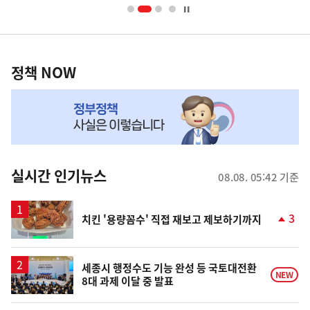
너
영
정
역
책
정책 NOW
NOW,
MY
맞
춤
뉴
실시간 인기뉴스
08.08. 05:42 기준
스
3
치킨 '용량꼼수' 직접 재보고 제보하기까지
단
계
상
승
세종시 행정수도 기능 완성 등 국토대전환
NEW
8대 과제 이달 중 발표