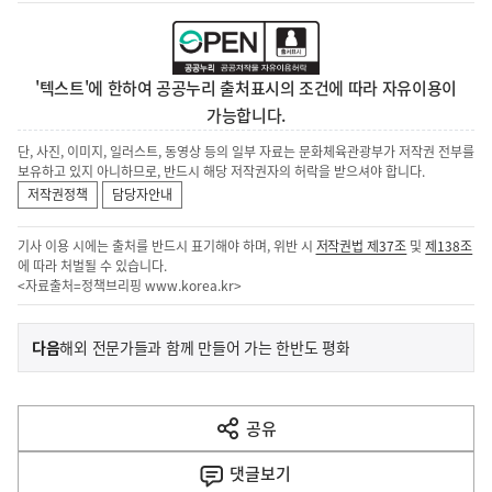
'텍스트'에 한하여 공공누리 출처표시의 조건에 따라 자유이용이
가능합니다.
단, 사진, 이미지, 일러스트, 동영상 등의 일부 자료는 문화체육관광부가 저작권 전부를
보유하고 있지 아니하므로, 반드시 해당 저작권자의 허락을 받으셔야 합니다.
저작권정책
담당자안내
기사 이용 시에는 출처를 반드시 표기해야 하며, 위반 시
저작권법 제37조
및
제138조
에 따라 처벌될 수 있습니다.
<자료출처=정책브리핑
www.korea.kr
>
이
기
다음
해외 전문가들과 함께 만들어 가는 한반도 평화
사
전
다
공유
열
음
기
댓글
보기
기