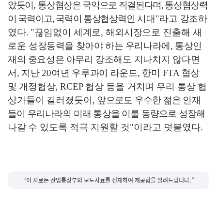
았듯이
,
통상협상은 국익으로 직결된다며
,
통상협상력
이 국력이고
,
국력이 통상
협상력인
시대
"
라고 강조하
였다
. "
끊임없이 세계로
,
해외시장으로 진출해
새
로운
성장동력을 찾아야 하는 우리나라에
,
통상인
재의 중요성은 아무리 강조해도
지나치지 않다면
서
,
지난
20
여년 우루과이 라운드
,
한미
FTA
협상
및
개정
협상
, RCEP
협상 등을 거치며 우리 통상 협
상가들이 길러졌듯이
,
앞으로도
우수한 젊은 인재
들이 우리나라의 미래 통상을 이룰 동량으로 성장해
나갈
수 있도록 적극 지원할 것
"
이라고 덧붙였다
.
“이 자료는 산업통상부의 보도자료를 전재하여 제공함을 알려드립니다.”