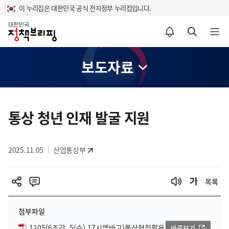
이 누리집은 대한민국 공식 전자정부 누리집입니다.
홈
알림설정 바로가기
검색 바로가기
메뉴 열기
보도자료
콘
텐
통상 청년 인재 발굴 지원
츠
영
2025.11.05
산업통상부
역
목록
첨부파일
1105(6조간, 5(수) 17시엠바고)통상협정활용
바로보기