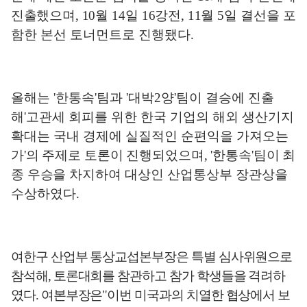
진출했으며
, 10
월
14
일
16
강전
, 11
월
5
일 결선을
포
함한 본선 토너먼트로 진행됐다
.
올해는
'
한통속
'
팀과
'
대박
2
양
'
팀이 결승에 진출
해
'
고관세 회피를 위한 한국 기업의 해외 생산기지
확대는 국내 경제에 실질적인 순편익을
가져오는
가
'
의 주제로 토론이 진행되었으며
, '
한통속
'
팀이 최
종 우승을
차지하여 대상인 산업통상부 장관상을
수상하였다
.
여한구 산업부 통상교섭본부장은 특별 심사위원으로
참석해
,
토론대회를 참관하고 참가 학생들을 격려하
였다
.
여본부장은
"
이번 미국과의 치열한 협상에서
보