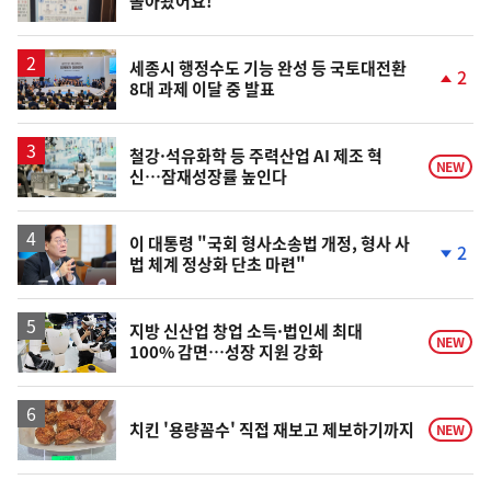
돌아왔어요!
단
계
상
승
세종시 행정수도 기능 완성 등 국토대전환
2
8대 과제 이달 중 발표
단
계
상
승
철강·석유화학 등 주력산업 AI 제조 혁
NEW
신…잠재성장률 높인다
이 대통령 "국회 형사소송법 개정, 형사 사
2
법 체계 정상화 단초 마련"
단
계
하
락
지방 신산업 창업 소득·법인세 최대
NEW
100% 감면…성장 지원 강화
치킨 '용량꼼수' 직접 재보고 제보하기까지
NEW