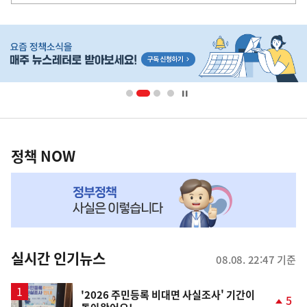
사
히
단
배
너
영
정
역
책
정책 NOW
NOW,
MY
맞
춤
뉴
실시간 인기뉴스
08.08. 22:47 기준
스
'2026 주민등록 비대면 사실조사' 기간이
5