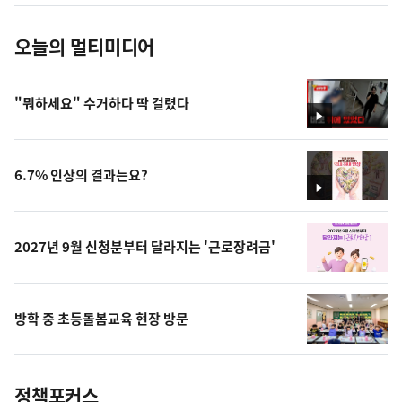
진
오늘의 멀티미디어
"뭐하세요" 수거하다 딱 걸렸다
영
상
6.7% 인상의 결과는요?
영
상
2027년 9월 신청분부터 달라지는 '근로장려금'
방학 중 초등돌봄교육 현장 방문
정책포커스