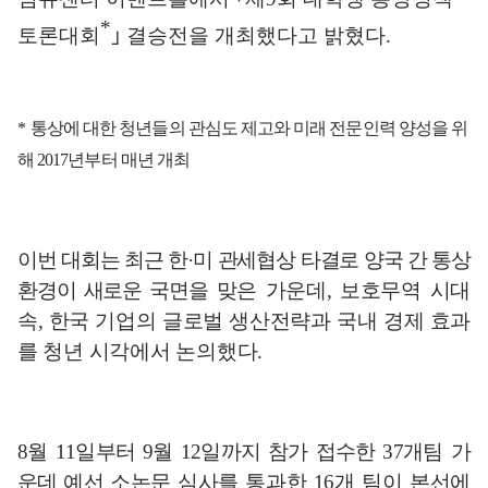
*
토론대회
｣
결승전을 개최했다고 밝혔다
.
*
통상에 대한 청년들의 관심도 제고와 미래 전문인력 양성을 위
해
2017
년부터 매년 개최
이번 대회는 최근 한
·
미 관세협상 타결로 양국 간 통상
환경이 새로운 국면을
맞은 가운데
,
보호무역 시대
속
,
한국 기업의 글로벌 생산전략과 국내 경제 효과
를 청년 시각에서 논의했다
.
8
월
11
일부터
9
월
12
일까지 참가 접수한
37
개팀 가
운데 예선
소논문 심사를
통과한
16
개 팀이 본선에