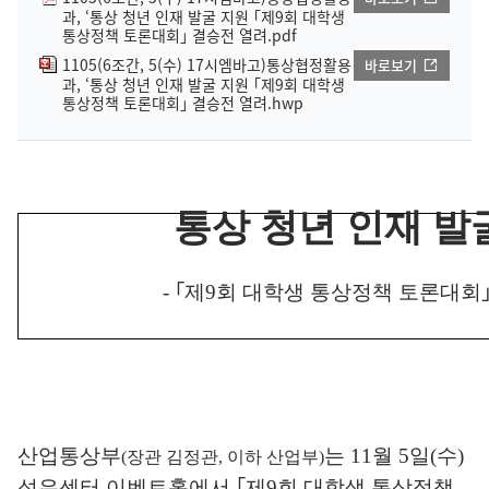
과, ‘통상 청년 인재 발굴 지원 ｢제9회 대학생
통상정책 토론대회｣ 결승전 열려.pdf
1105(6조간, 5(수) 17시엠바고)통상협정활용
바로보기
과, ‘통상 청년 인재 발굴 지원 ｢제9회 대학생
통상정책 토론대회｣ 결승전 열려.hwp
통상 청년 인재 발
-
｢
제
9
회 대학생 통상정책 토론대회
산업통상부
는
11
월
5
일
(
수
)
(
장관 김정관
,
이하 산업부
)
섬유센터 이벤트홀에서
｢
제
9
회 대학생 통상정책