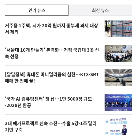
인
인기 뉴스
최신 뉴스
기,
인
기
최
거주용 1주택, 시가 20억 원까지 종부세 과세 대상
뉴
서 제외
신,
스
오
'서울대 10개 만들기' 본격화…거점 국립대 3곳 신
늘
속 선정
의
영
[달달정책] 휴대폰 미니멀리즘의 실현…KTX·SRT
상
예매 한 번에 끝!
,
오
'국가 AI 컴퓨팅센터' 첫 삽…1만 5000장 규모
·2028년 완공
늘
의
3대 메가프로젝트 신속 추진…수출 5강·1조 달러
사
기반 구축