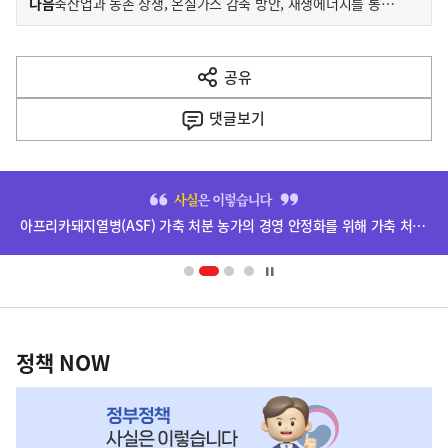
기
다음
축산업과 농촌 상생, 온실가스 감축 방안, 재생에너지를 통해 찾다
사
전
다
공유
열
음
기
댓글
보기
기
사
히
단
아프리카돼지열병(ASF) 가축 처분 농가의 경영 안정화를 위해 가축 처분 보상금을 신속하게 지급하겠습니다.
배
너
영
정
역
책
정책 NOW
NOW,
MY