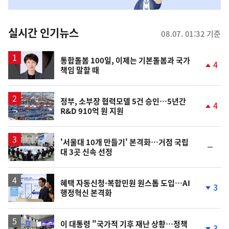
맞
춤
뉴
실시간 인기뉴스
08.07. 01:32 기준
스
통합돌봄 100일, 이제는 기본돌봄과 국가
4
책임 말할 때
단
계
상
승
정부, 소부장 협력모델 5건 승인…5년간
4
R&D 910억 원 지원
단
계
상
승
'서울대 10개 만들기' 본격화…거점 국립
순
대 3곳 신속 선정
위
동
일
혜택 자동신청·복합민원 원스톱 도입…AI
3
행정혁신 본격화
단
계
하
락
이 대통령 "국가적 기후 재난 상황…정책
3