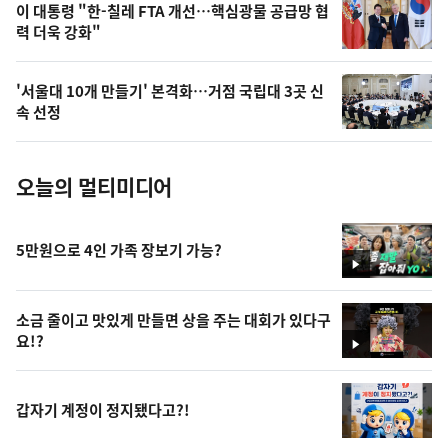
오
이 대통령 "한-칠레 FTA 개선…핵심광물 공급망 협
력 더욱 강화"
늘
의
'서울대 10개 만들기' 본격화…거점 국립대 3곳 신
사
속 선정
진
오늘의 멀티미디어
5만원으로 4인 가족 장보기 가능?
영
상
소금 줄이고 맛있게 만들면 상을 주는 대회가 있다구
요!?
영
상
갑자기 계정이 정지됐다고?!