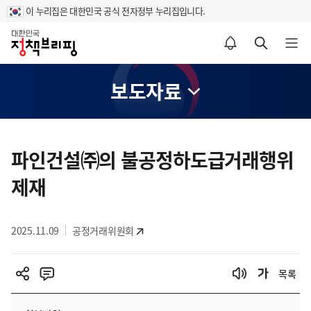
이 누리집은 대한민국 공식 전자정부 누리집입니다.
홈
알림설정 바로가기
검색 바로가기
메뉴 열기
보도자료
콘
텐
파인건설㈜의 불공정하도급거래행위
츠
제재
영
역
2025.11.09
공정거래위원회
목록