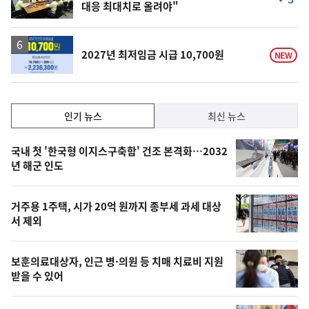
대응 최대치로 올려야"
단
계
하
락
2027년 최저임금 시급 10,700원
NEW
인
인기 뉴스
최신 뉴스
기,
인
기
최
국내 첫 '한국형 이지스구축함' 건조 본격화…2032
뉴
년 해군 인도
신,
스
오
거주용 1주택, 시가 20억 원까지 종부세 과세 대상
늘
서 제외
의
영
보훈의료대상자, 인근 병·의원 등 치매 치료비 지원
상
받을 수 있어
,