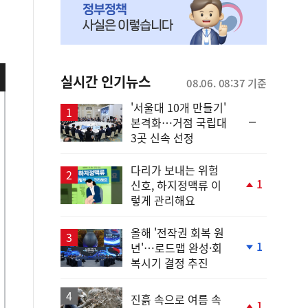
실시간 인기뉴스
08.06. 08:37 기준
'서울대 10개 만들기'
순
본격화…거점 국립대
위
3곳 신속 선정
동
일
다리가 보내는 위험
1
신호, 하지정맥류 이
단
렇게 관리해요
계
상
승
올해 '전작권 회복 원
1
년'…로드맵 완성·회
단
복시기 결정 추진
계
하
락
진흙 속으로 여름 속
1