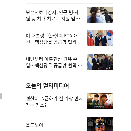
보훈의료대상자, 인근 병·의
원 등 치매 치료비 지원 받을
수 있어
이 대통령 "한-칠레 FTA 개
선…핵심광물 공급망 협력 더
욱 강화"
내년부터 아르헨산 원유 수
입…핵심광물 공급망 협력 체
계 마련
오늘의 멀티미디어
경찰이 출근하기 전 가장 먼저
가는 장소?
올드보이