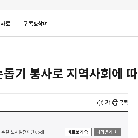
책자료
구독&참여
손돕기 봉사로 지역사회에 따
시작
열기
목록
 손길(노사발전재단).pdf
바로보기
내려받기