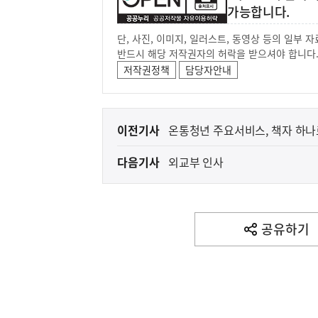
가능합니다.
단, 사진, 이미지, 일러스트, 동영상 등의 일부
반드시 해당 저작권자의 허락을 받으셔야 합니다
저작권정책
담당자안내
이
이전기사
온통청년 주요서비스, 책자 하
전
다음기사
외교부 인사
다
음
기
사
공유하기
열
기
영
역