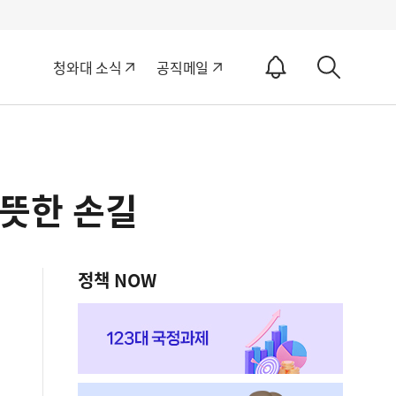
알
청와대 소식
공직메일
림
상
ON
세
검
색
뜻한 손길
정책 NOW