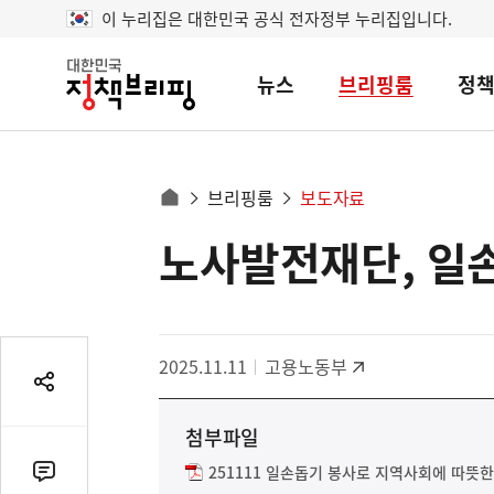
이 누리집은 대한민국 공식 전자정부 누리집입니다.
뉴스
브리핑룸
정
대
한
민
국
정
사
브리핑룸
보도자료
책
홈
브
이
으
노사발전재단, 일
콘
리
트
로
핑
텐
이
츠
동
영
경
2025.11.11
고용노동부
역
로
공
유
첨부파일
열
기
251111 일손돕기 봉사로 지역사회에 따뜻한
댓