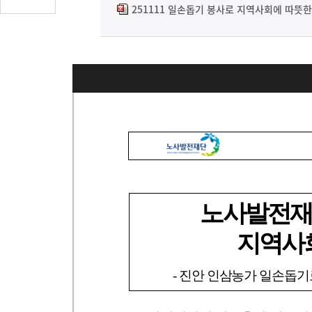
글
251111 일손돕기 봉사로 지역사회에 따뜻한
수
(클
릭
시
댓
글
로
이
동)