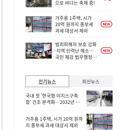
으로 바다는 축제 중!
단
계
상
거주용 1주택, 시가
승
20억 원까지 종부세
NEW
과세 대상서 제외
범죄피해자 보호 강화
·지역 인력난 해소…
NEW
국민 체감 법무행정
혁신
인기뉴스
최신뉴스
국내 첫 '한국형 이지스구축
함' 건조 본격화…2032년 해
군 인도
거주용 1주택, 시가 20억 원까
지 종부세 과세 대상서 제외