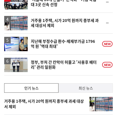
순
대 3곳 신속 선정
위
동
일
거주용 1주택, 시가 20억 원까지 종부세 과
순
세 대상서 제외
위
동
일
지난해 부정수급 환수·제재부가금 1796
NEW
억 원 '역대 최대'
정부, 부처 간 칸막이 허물고 '사용후 배터
NEW
리' 관리 일원화
인
인기 뉴스
최신 뉴스
기,
인
기
최
거주용 1주택, 시가 20억 원까지 종부세 과세 대상
뉴
서 제외
신,
스