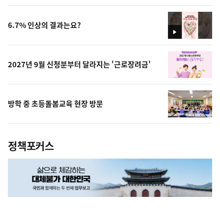
상
6.7% 인상의 결과는요?
영
상
2027년 9월 신청분부터 달라지는 '근로장려금'
방학 중 초등돌봄교육 현장 방문
정책포커스