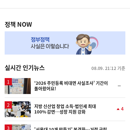
영
정
역
책
정책 NOW
NOW,
MY
맞
춤
뉴
실시간 인기뉴스
08.09. 21:12 기준
스
'2026 주민등록 비대면 사실조사' 기간이
순
돌아왔어요!
위
동
일
지방 신산업 창업 소득·법인세 최대
4
100% 감면…성장 지원 강화
단
계
상
승
'서울대 10개 만들기' 본격화…거점 국립