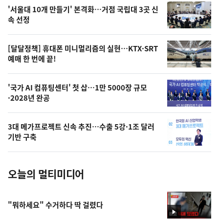
오
'서울대 10개 만들기' 본격화…거점 국립대 3곳 신
늘
속 선정
의
영
[달달정책] 휴대폰 미니멀리즘의 실현…KTX·SRT
상
예매 한 번에 끝!
,
오
'국가 AI 컴퓨팅센터' 첫 삽…1만 5000장 규모
·2028년 완공
늘
의
3대 메가프로젝트 신속 추진…수출 5강·1조 달러
사
기반 구축
진
오늘의 멀티미디어
"뭐하세요" 수거하다 딱 걸렸다
영