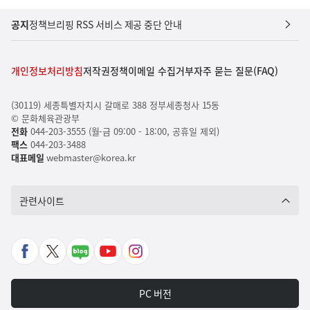
공지
정책브리핑 RSS 서비스 제공 중단 안내
개인정보처리방침
저작권정책
이메일 수집거부
자주 묻는 질문(FAQ)
(30119) 세종특별자치시 갈매로 388 정부세종청사 15동
© 문화체육관광부
전화
044-203-3555 (월-금 09:00 - 18:00, 공휴일 제외)
팩스
044-203-3488
대표메일
webmaster@korea.kr
관련사이트
페
X
네
유
인
이
바
이
튜
스
스
로
버
브
타
PC 버전
북
가
포
바
그