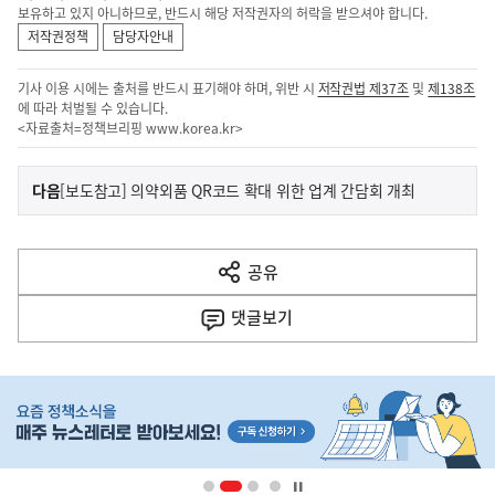
보유하고 있지 아니하므로, 반드시 해당 저작권자의 허락을 받으셔야 합니다.
저작권정책
담당자안내
기사 이용 시에는 출처를 반드시 표기해야 하며, 위반 시
저작권법 제37조
및
제138조
에 따라 처벌될 수 있습니다.
<자료출처=정책브리핑
www.korea.kr
>
이
기
다음
[보도참고] 의약외품 QR코드 확대 위한 업계 간담회 개최
사
전
다
공유
열
음
기
댓글
보기
기
사
히
단
배
너