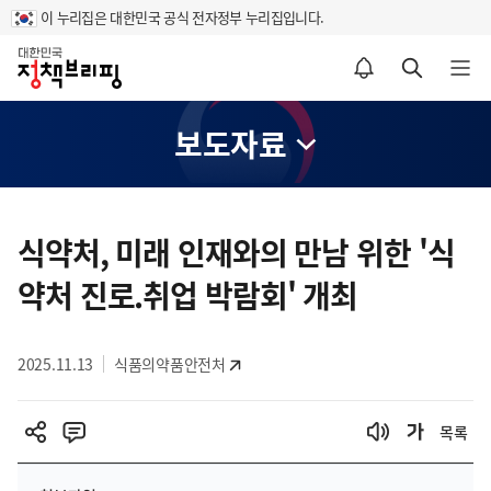
이 누리집은 대한민국 공식 전자정부 누리집입니다.
홈
알림설정 바로가기
검색 바로가기
메뉴 열기
보도자료
콘
텐
식약처, 미래 인재와의 만남 위한 '식
츠
약처 진로.취업 박람회' 개최
영
역
2025.11.13
식품의약품안전처
목록