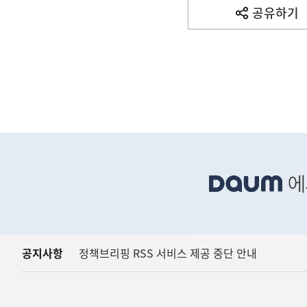
사
공유하기
열
기
영
역
하
단
배
너
영
역
공지사항
정책브리핑 RSS 서비스 제공 중단 안내