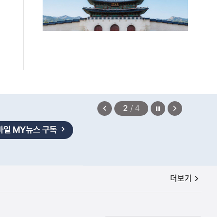
정지
이
다
2
/
4
전
음
보
보
기
기
공지사항
더보기