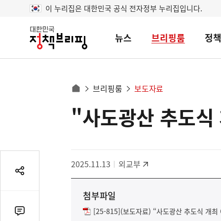
이 누리집은 대한민국 공식 전자정부 누리집입니다.
뉴스
브리핑룸
정
대
한
민
국
정
사
브리핑룸
보도자료
책
홈
브
이
으
"사도광산 추도식 
콘
리
트
로
핑
텐
이
츠
동
영
경
2025.11.13
외교부
역
로
공
유
첨부파일
열
기
[25-815](보도자료) “사도광산 추도식 개최 
댓