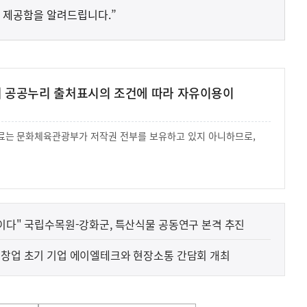
 제공함을 알려드립니다.”
여 공공누리 출처표시의 조건에 따라 자유이용이
 자료는 문화체육관광부가 저작권 전부를 보유하고 있지 아니하므로,
.
답이다" 국립수목원-강화군, 특산식물 공동연구 본격 추진
 창업 초기 기업 에이엘테크와 현장소통 간담회 개최
사
F) 가축 처분 농가의 경영 안정화를 위해 가축 처분 
실
은