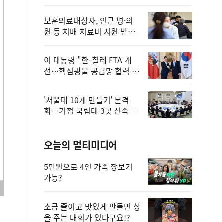
보훈의료대상자, 인근 병·의
원 등 치매 치료비 지원 받을
수 있어
이 대통령 "한-칠레 FTA 개
선…핵심광물 공급망 협력 더
욱 강화"
'서울대 10개 만들기' 본격
화…거점 국립대 3곳 신속 선
정
오늘의 멀티미디어
5만원으로 4인 가족 장보기
가능?
소금 줄이고 맛있게 만들면 상
을 주는 대회가 있다구요!?