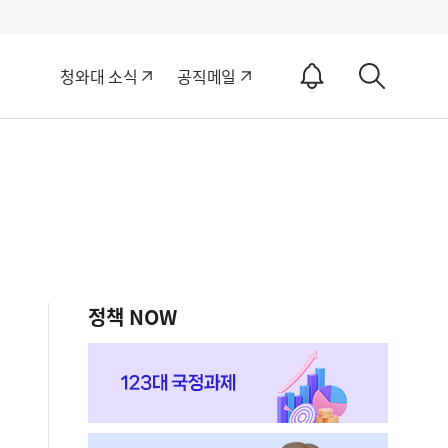
알
청와대 소식
공직메일
림
상
ON
세
검
색
정책 NOW