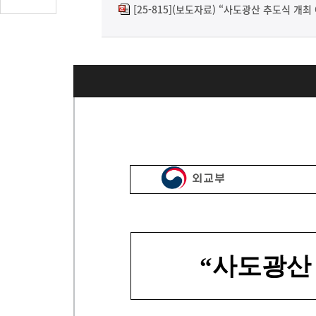
글
[25-815](보도자료) “사도광산 추도식 개최 
수
(클
릭
시
댓
글
로
이
동)