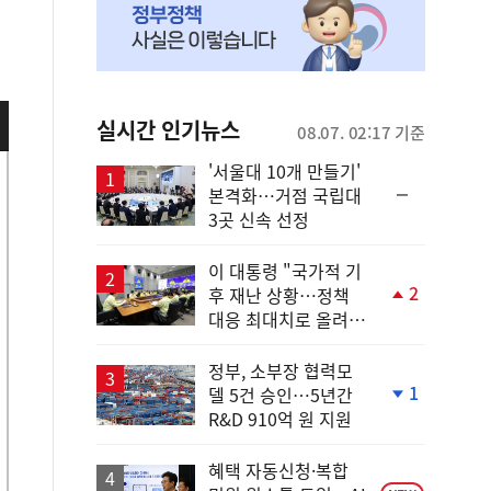
실시간 인기뉴스
08.07. 02:17 기준
'서울대 10개 만들기'
순
본격화…거점 국립대
위
3곳 신속 선정
동
일
이 대통령 "국가적 기
2
후 재난 상황…정책
단
대응 최대치로 올려
계
야"
상
승
정부, 소부장 협력모
1
델 5건 승인…5년간
단
R&D 910억 원 지원
계
하
락
혜택 자동신청·복합