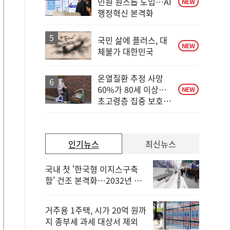
민원 원스톱 도입…AI
NEW
행정혁신 본격화
국민 삶에 플러스, 대
NEW
체불가 대한민국
온열질환 추정 사망
60%가 80세 이상…
NEW
초고령층 집중 보호
강화
인기뉴스
최신뉴스
국내 첫 '한국형 이지스구축
함' 건조 본격화…2032년 해
군 인도
거주용 1주택, 시가 20억 원까
지 종부세 과세 대상서 제외