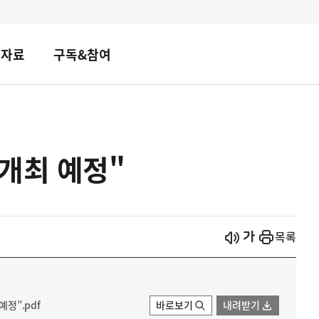
책자료
구독&참여
개최 예정"
시작
열기
목록
예정”.pdf
바로보기
내려받기