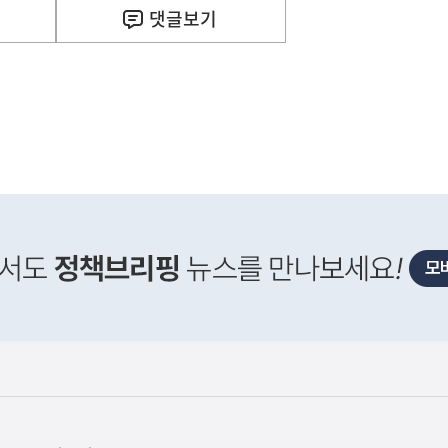
2026.08.06
댓글
보기
이
렇
습
니
다