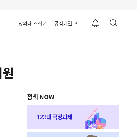
알
청와대 소식
공직메일
림
상
ON
세
검
색
지원
정책 NOW