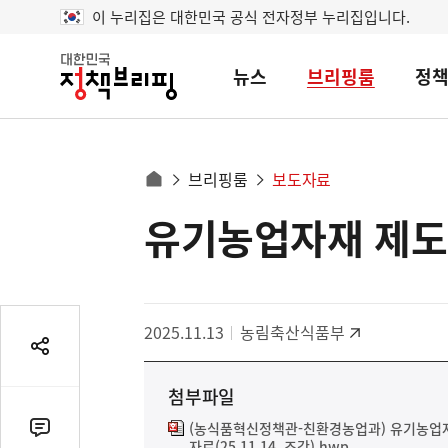
이 누리집은 대한민국 공식 전자정부 누리집입니다.
뉴스
브리핑룸
정
대
한
민
국
정
사
브리핑룸
보도자료
책
홈
브
이
으
유기농업자재 제도
콘
리
트
로
핑
텐
이
츠
동
영
경
2025.11.13
농림축산식품부
역
로
공
유
첨부파일
열
기
(농식품혁신정책관-친환경농업과) 유기농업자
댓
자료(25.11.14. 조간).hwp