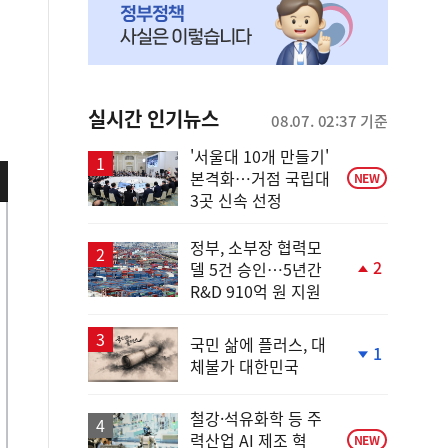
실시간 인기뉴스
08.07. 02:37 기준
'서울대 10개 만들기'
본격화…거점 국립대
NEW
3곳 신속 선정
정부, 소부장 협력모
2
델 5건 승인…5년간
단
R&D 910억 원 지원
계
상
승
국민 삶에 플러스, 대
1
체불가 대한민국
단
계
하
철강·석유화학 등 주
락
력산업 AI 제조 혁
NEW