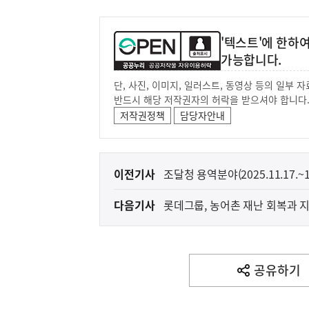
'텍스트'에 한하
가능합니다.
단, 사진, 이미지, 일러스트, 동영상 등의 일부
반드시 해당 저작권자의 허락을 받으셔야 합니다
저작권정책
담당자안내
이
이전기사
조달청 용역분야(2025.11.17.~1
전
다음기사
롯데그룹, 농어촌 재난 회복과 
다
음
기
사
공유하기
열
기
영