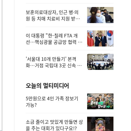
보훈의료대상자, 인근 병·의
원 등 치매 치료비 지원 받을
수 있어
이 대통령 "한-칠레 FTA 개
선…핵심광물 공급망 협력 더
욱 강화"
'서울대 10개 만들기' 본격
화…거점 국립대 3곳 신속 선
정
오늘의 멀티미디어
5만원으로 4인 가족 장보기
가능?
소금 줄이고 맛있게 만들면 상
을 주는 대회가 있다구요!?