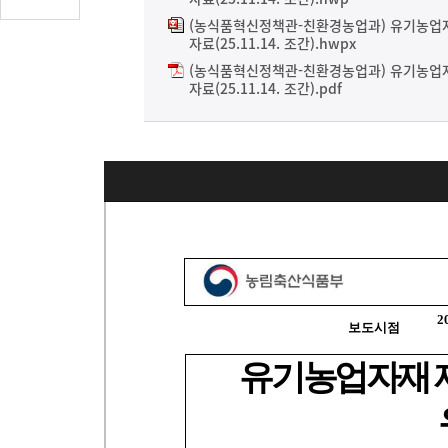
글
(농식품혁신정책관-친환경농업과) 유기농업자
수
자료(25.11.14. 조간).hwpx
(클
(농식품혁신정책관-친환경농업과) 유기농업자
릭
자료(25.11.14. 조간).pdf
시
댓
글
로
이
동)