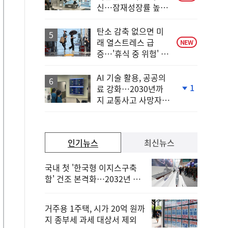
신…잠재성장률 높인
다
탄소 감축 없으면 미
래 열스트레스 급
NEW
증…'휴식 중 위험' 상
승
AI 기술 활용, 공공의
1
료 강화…2030년까
단
지 교통사고 사망자
계
30%↓
하
락
인기뉴스
최신뉴스
국내 첫 '한국형 이지스구축
함' 건조 본격화…2032년 해
군 인도
거주용 1주택, 시가 20억 원까
지 종부세 과세 대상서 제외