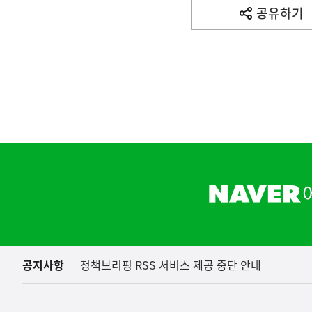
사
공유하기
열
기
영
역
하
단
배
너
영
역
공지사항
정책브리핑 RSS 서비스 제공 중단 안내
아프리카돼지열병(AS
농림축산식품부