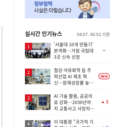
실시간 인기뉴스
08.07. 06:52 기준
'서울대 10개 만들기'
순
본격화…거점 국립대
위
3곳 신속 선정
동
일
철강·석유화학 등 주
력산업 AI 제조 혁
NEW
신…잠재성장률 높인
다
AI 기술 활용, 공공의
3
료 강화…2030년까
단
지 교통사고 사망자
계
30%↓
상
승
이 대통령 "국가적 기