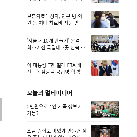
보훈의료대상자, 인근 병·의
원 등 치매 치료비 지원 받을
수 있어
'서울대 10개 만들기' 본격
화…거점 국립대 3곳 신속 선
정
이 대통령 "한-칠레 FTA 개
선…핵심광물 공급망 협력 더
욱 강화"
오늘의 멀티미디어
5만원으로 4인 가족 장보기
가능?
소금 줄이고 맛있게 만들면 상