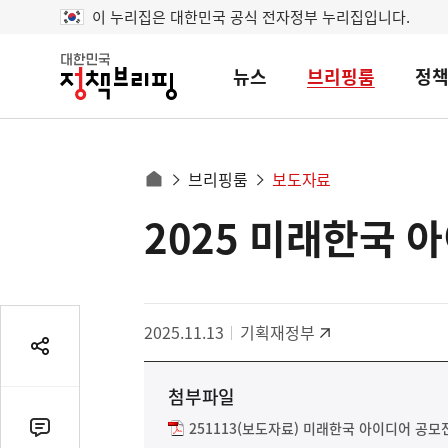
이 누리집은 대한민국 공식 전자정부 누리집입니다.
뉴스
브리핑룸
정
대
한
민
국
정
사
브리핑룸
보도자료
책
홈
브
이
으
2025 미래한국 
콘
리
트
로
핑
텐
이
츠
동
영
경
2025.11.13
기획재정부
역
로
공
유
첨부파일
열
기
251113(보도자료) 미래한국 아이디어 공모전
댓