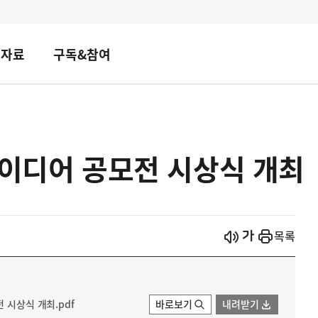
책자료
구독&참여
아이디어 공모전 시상식 개최
시작
열기
목록
 시상식 개최.pdf
바로보기
내려받기