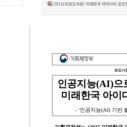
글
251113(보도자료) 미래한국 아이디어 공모
수
(클
릭
시
댓
글
로
이
동)