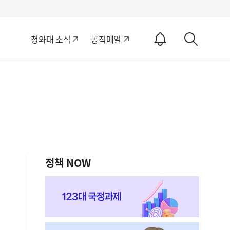
알
청와대 소식
공직메일
림
상
ON
세
검
색
정책 NOW