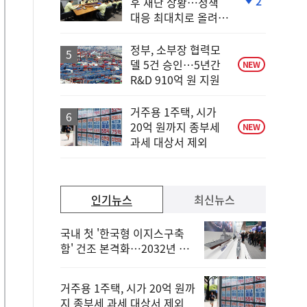
2
후 재난 상황…정책
단
대응 최대치로 올려
계
야"
하
락
정부, 소부장 협력모
델 5건 승인…5년간
NEW
R&D 910억 원 지원
거주용 1주택, 시가
20억 원까지 종부세
NEW
과세 대상서 제외
인기뉴스
최신뉴스
국내 첫 '한국형 이지스구축
함' 건조 본격화…2032년 해
군 인도
거주용 1주택, 시가 20억 원까
지 종부세 과세 대상서 제외