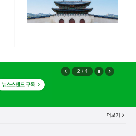
정지
이
다
2
/
4
전
음
보
보
기
기
공지사항
더보기
보상금을 신속하게 지급하겠습니다.