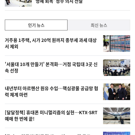
명예 회복' 정부 의지 전달
단
계
하
락
인
인기 뉴스
최신 뉴스
기,
인
기
최
거주용 1주택, 시가 20억 원까지 종부세 과세 대상
뉴
서 제외
신,
스
오
'서울대 10개 만들기' 본격화…거점 국립대 3곳 신
늘
속 선정
의
영
내년부터 아르헨산 원유 수입…핵심광물 공급망 협
상
력 체계 마련
,
오
[달달정책] 휴대폰 미니멀리즘의 실현…KTX·SRT
예매 한 번에 끝!
늘
의