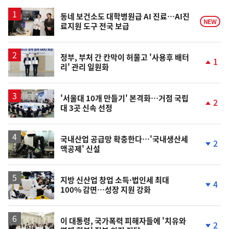
스
동네 보건소도 대학병원급 AI 진료…AI진
NEW
료지원 도구 전국 보급
정부, 부처 간 칸막이 허물고 '사용후 배터
1
리' 관리 일원화
단
계
상
승
'서울대 10개 만들기' 본격화…거점 국립
2
대 3곳 신속 선정
단
계
상
승
국내산업 공급망 확충한다…'국내생산세
2
액공제' 신설
단
계
하
락
지방 신산업 창업 소득·법인세 최대
4
100% 감면…성장 지원 강화
단
계
하
락
이 대통령, 국가폭력 피해자들에 '치유와
2