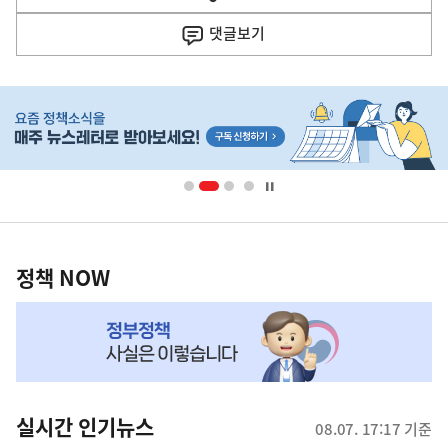
열
음
기
댓글
보기
기
사
히
단
배
너
영
정
역
책
정책 NOW
NOW,
MY
맞
춤
뉴
실시간 인기뉴스
08.07. 17:17 기준