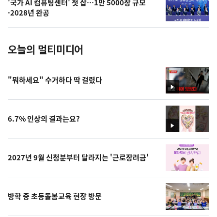
'국가 AI 컴퓨팅센터' 첫 삽…1만 5000장 규모
사
·2028년 완공
진
오늘의 멀티미디어
"뭐하세요" 수거하다 딱 걸렸다
영
상
6.7% 인상의 결과는요?
영
상
2027년 9월 신청분부터 달라지는 '근로장려금'
방학 중 초등돌봄교육 현장 방문