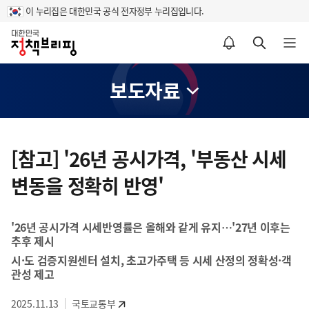
이 누리집은 대한민국 공식 전자정부 누리집입니다.
홈
알림설정 바로가기
검색 바로가기
메뉴 열기
보도자료
콘
텐
[참고] '26년 공시가격, '부동산 시세
츠
변동을 정확히 반영'
영
역
'26년 공시가격 시세반영률은 올해와 같게 유지…'27년 이후는
추후 제시
시·도 검증지원센터 설치, 초고가주택 등 시세 산정의 정확성·객
관성 제고
2025.11.13
국토교통부