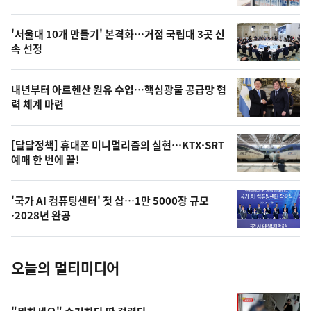
신,
스
오
'서울대 10개 만들기' 본격화…거점 국립대 3곳 신
늘
속 선정
의
영
내년부터 아르헨산 원유 수입…핵심광물 공급망 협
상
력 체계 마련
,
오
[달달정책] 휴대폰 미니멀리즘의 실현…KTX·SRT
예매 한 번에 끝!
늘
의
'국가 AI 컴퓨팅센터' 첫 삽…1만 5000장 규모
사
·2028년 완공
진
오늘의 멀티미디어