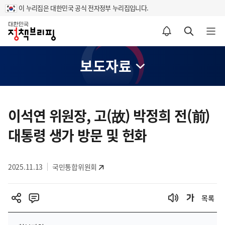
이 누리집은 대한민국 공식 전자정부 누리집입니다.
홈
알림설정 바로가기
검색 바로가기
메뉴 열기
보도자료
콘
텐
이석연 위원장, 고(故) 박정희 전(前)
츠
대통령 생가 방문 및 헌화
영
역
2025.11.13
국민통합위원회
목록