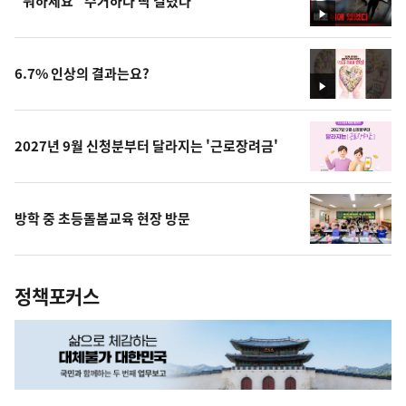
"뭐하세요" 수거하다 딱 걸렸다
영
상
6.7% 인상의 결과는요?
영
상
2027년 9월 신청분부터 달라지는 '근로장려금'
방학 중 초등돌봄교육 현장 방문
정책포커스