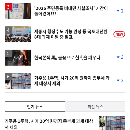
상
승
'2026 주민등록 비대면 사실조사' 기간이
2
돌아왔어요!
단
계
하
락
세종시 행정수도 기능 완성 등 국토대전환
NEW
8대 과제 이달 중 발표
영
3
한국본색 黑, 불꽃으로 칠흑을 깨우다
상
단
계
하
락
거주용 1주택, 시가 20억 원까지 종부세 과
2
세 대상서 제외
단
계
하
락
인
인기 뉴스
최신 뉴스
기,
인
기
최
거주용 1주택, 시가 20억 원까지 종부세 과세 대상
뉴
서 제외