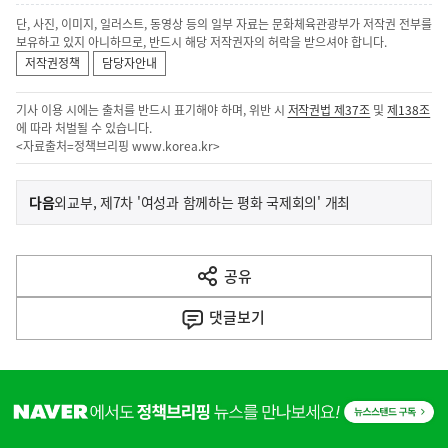
단, 사진, 이미지, 일러스트, 동영상 등의 일부 자료는 문화체육관광부가 저작권 전부를
보유하고 있지 아니하므로, 반드시 해당 저작권자의 허락을 받으셔야 합니다.
저작권정책
담당자안내
기사 이용 시에는 출처를 반드시 표기해야 하며, 위반 시
저작권법 제37조
및
제138조
에 따라 처벌될 수 있습니다.
<자료출처=정책브리핑
www.korea.kr
>
이
기
다음
외교부, 제7차 '여성과 함께하는 평화 국제회의' 개최
사
전
다
공유
열
음
기
댓글
보기
기
사
히
단
배