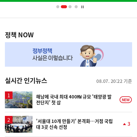
너
영
정
역
책
정책 NOW
NOW,
MY
맞
춤
뉴
실시간 인기뉴스
08.07. 20:22 기준
스
해남에 국내 최대 400㎿ 규모 '태양광 발
NEW
전단지' 첫 삽
'서울대 10개 만들기' 본격화…거점 국립
3
대 3곳 신속 선정
단
계