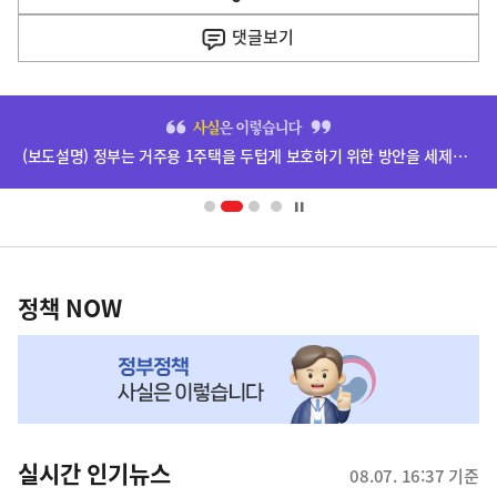
열
음
기
댓글
보기
기
사
히
단
(보도설명) 정부는 거주용 1주택을 두텁게 보호하기 위한 방안을 세제개편안에 담았습니다.
배
너
영
정
역
책
정책 NOW
NOW,
MY
맞
춤
뉴
실시간 인기뉴스
08.07. 16:37 기준