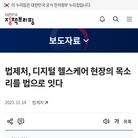
이 누리집은 대한민국 공식 전자정부 누리집입니다.
홈
알림설정 바로가기
검색 바로가기
메뉴 열기
보도자료
콘
텐
법제처, 디지털 헬스케어 현장의 목소
츠
리를 법으로 잇다
영
역
2025.11.14
법제처
목록