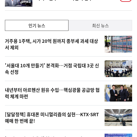
상
인
인기 뉴스
최신 뉴스
기,
인
기
최
거주용 1주택, 시가 20억 원까지 종부세 과세 대상
뉴
서 제외
신,
스
오
'서울대 10개 만들기' 본격화…거점 국립대 3곳 신
늘
속 선정
의
영
내년부터 아르헨산 원유 수입…핵심광물 공급망 협
상
력 체계 마련
,
오
[달달정책] 휴대폰 미니멀리즘의 실현…KTX·SRT
예매 한 번에 끝!
늘
의