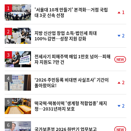
스
'서울대 10개 만들기' 본격화…거점 국립
1
대 3곳 신속 선정
단
계
상
승
지방 신산업 창업 소득·법인세 최대
2
100% 감면…성장 지원 강화
단
계
하
락
전세사기 피해주택 매입 1만호 넘어…피해
NEW
자 지원도 7만 건
'2026 주민등록 비대면 사실조사' 기간이
2
돌아왔어요!
단
계
상
승
떡국떡·떡볶이떡 '생계형 적합업종' 재지
2
정…2031년까지 보호
단
계
하
락
영
국가보훈부 2026 하반기 업무보고
NEW