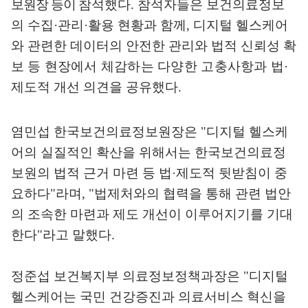
보원장 등이
참석했다
.
참석자들은 보건의료정보
의 수집·관리·활용 현황과 함께
,
디지털 헬스케어
와 관련한 데이터의 안전한 관리와 법적 신뢰성 확
보
등 현장에서 체감하는 다양한 고충사항과 법·
제도적 개선 의견을 공유했다
.
염민섭 한국보건의료정보원장은
"
디지털 헬스케
어의 실질적인 확산을 위해서는 한국보건의료정
보원의 법적 근거 마련 등 법·제도적 뒷받침이 중
요하다
"
라며
, "
법제처와의 협력을 통해 관련 법안
의 조속한 마련과 제도 개선이 이루어지기를 기대
한다
"
라고 말했다
.
정준섭 보건복지부 의료정보정책과장은
"
디지털
헬스케어는 국민 건강증진과 의료서비스 혁신을