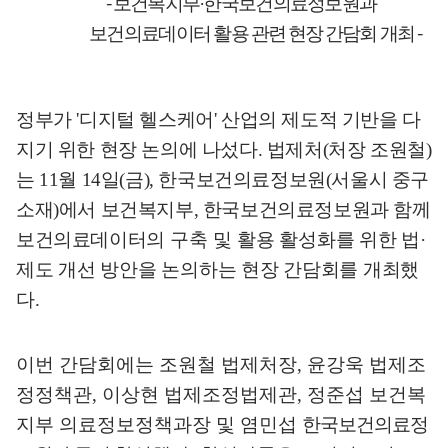
-
보건복지부
·
한국보건의료정보원과
-
보건의료데이터 활용 관련
현장 간담회 개최
정부가
'
디지털 헬스케어
'
산업의 제도적 기반을 다
지기 위한 현장 논의에 나섰다
.
법제처
(
처장 조원철
)
는
11
월
14
일
(
금
),
한국보건의료정보원
(
서울시 중구
소재
)
에서 보건복지부
,
한국보건의료정보원과 함께
보건의료데이터
의 구축 및
활용 활성화를 위한 법·
제도 개선 방안을 논의하는 현장 간담회를 개최했
다
.
이번 간담회에는 조원철 법제처장
,
윤강욱 법제조
정정책관
,
이상현 법제조정법제관
,
정준섭 보건복
지부 의료정보정책과장 및 염민섭
한국보건의료정