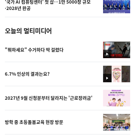
'국가 AI 컴퓨팅센터' 첫 삽…1만 5000장 규모
사
·2028년 완공
진
오늘의 멀티미디어
"뭐하세요" 수거하다 딱 걸렸다
영
상
6.7% 인상의 결과는요?
영
상
2027년 9월 신청분부터 달라지는 '근로장려금'
방학 중 초등돌봄교육 현장 방문