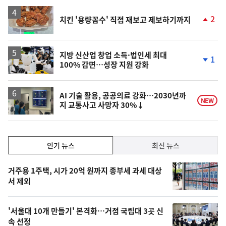
2
치킨 '용량꼼수' 직접 재보고 제보하기까지
단
계
상
승
지방 신산업 창업 소득·법인세 최대
1
100% 감면…성장 지원 강화
단
계
하
락
AI 기술 활용, 공공의료 강화…2030년까
NEW
지 교통사고 사망자 30%↓
인
인기 뉴스
최신 뉴스
기,
인
기
최
거주용 1주택, 시가 20억 원까지 종부세 과세 대상
뉴
서 제외
신,
스
오
'서울대 10개 만들기' 본격화…거점 국립대 3곳 신
늘
속 선정