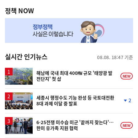
정
역
책
정책 NOW
NOW,
MY
맞
춤
뉴
실시간 인기뉴스
08.08. 18:47 기준
스
해남에 국내 최대 400㎿ 규모 '태양광 발
NEW
전단지' 첫 삽
세종시 행정수도 기능 완성 등 국토대전환
2
8대 과제 이달 중 발표
단
계
하
락
6·25전쟁 미수습 미군 '끝까지 찾는다'…
NEW
한미 유가족 지원 협력