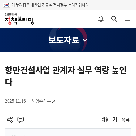
이 누리집은 대한민국 공식 전자정부 누리집입니다.
홈
알림설정 바로가기
검색 바로가기
메뉴 열기
보도자료
콘
텐
항만건설사업 관계자 실무 역량 높인
츠
다
영
역
2025.11.16
해양수산부
목록