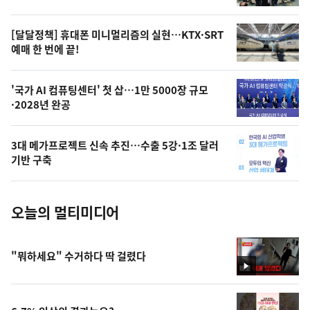
의
영
[달달정책] 휴대폰 미니멀리즘의 실현…KTX·SRT
상
예매 한 번에 끝!
,
오
'국가 AI 컴퓨팅센터' 첫 삽…1만 5000장 규모
·2028년 완공
늘
의
3대 메가프로젝트 신속 추진…수출 5강·1조 달러
사
기반 구축
진
오늘의 멀티미디어
"뭐하세요" 수거하다 딱 걸렸다
영
상