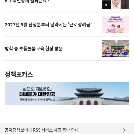
6.7% 인상의 결과는요?
영
상
2027년 9월 신청분부터 달라지는 '근로장려금'
방학 중 초등돌봄교육 현장 방문
정책포커스
공지
정책브리핑 RSS 서비스 제공 중단 안내