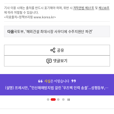
기사 이용 시에는 출처를 반드시 표기해야 하며, 위반 시
저작권법 제37조
및
제138조
에 따라 처벌될 수 있습니다.
<자료출처=정책브리핑
www.korea.kr
>
이
기
다음
국토부, '해외건설 최대시장 사우디에 수주지원단 파견'
사
전
다
공유
열
음
기
댓글
보기
기
사
히
단
(설명) 프레시안, "인신매매방지법 걸린 '우즈벡 인력 송출'...성평등부,노동·법무부에 개선 요청" 관련
배
너
영