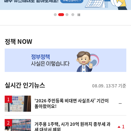
배
너
영
정
역
책
정책 NOW
NOW,
MY
맞
춤
뉴
실시간 인기뉴스
08.09. 13:57 기준
스
'2026 주민등록 비대면 사실조사' 기간이
순
돌아왔어요!
위
동
일
거주용 1주택, 시가 20억 원까지 종부세 과
1
세 대상서 제외