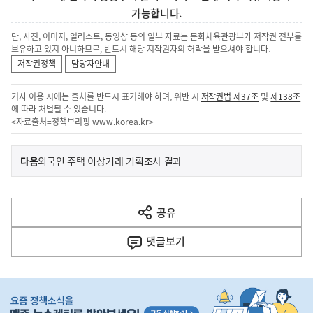
가능합니다.
단, 사진, 이미지, 일러스트, 동영상 등의 일부 자료는 문화체육관광부가 저작권 전부를
보유하고 있지 아니하므로, 반드시 해당 저작권자의 허락을 받으셔야 합니다.
저작권정책
담당자안내
기사 이용 시에는 출처를 반드시 표기해야 하며, 위반 시
저작권법 제37조
및
제138조
에 따라 처벌될 수 있습니다.
<자료출처=정책브리핑
www.korea.kr
>
이
기
다음
외국인 주택 이상거래 기획조사 결과
사
전
다
공유
열
음
기
댓글
보기
기
사
히
단