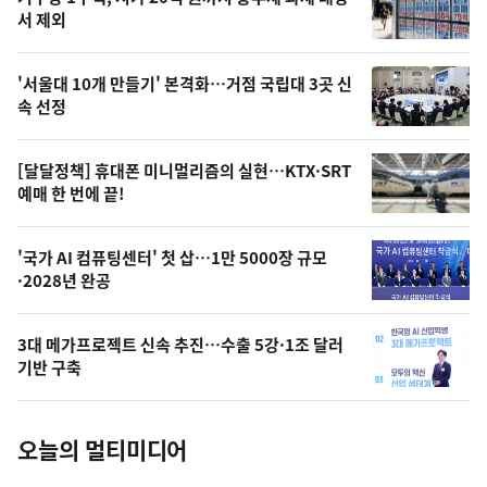
최
뉴
서 제외
신,
스
오
'서울대 10개 만들기' 본격화…거점 국립대 3곳 신
늘
속 선정
의
영
[달달정책] 휴대폰 미니멀리즘의 실현…KTX·SRT
상
예매 한 번에 끝!
,
오
'국가 AI 컴퓨팅센터' 첫 삽…1만 5000장 규모
·2028년 완공
늘
의
3대 메가프로젝트 신속 추진…수출 5강·1조 달러
사
기반 구축
진
오늘의 멀티미디어