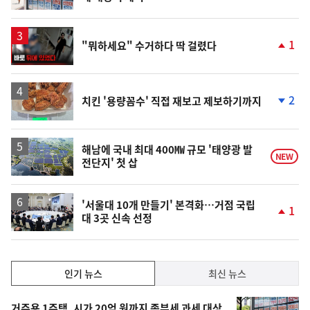
단
계
상
승
영
1
"뭐하세요" 수거하다 딱 걸렸다
상
단
계
상
승
2
치킨 '용량꼼수' 직접 재보고 제보하기까지
단
계
하
락
해남에 국내 최대 400㎿ 규모 '태양광 발
NEW
전단지' 첫 삽
'서울대 10개 만들기' 본격화…거점 국립
1
대 3곳 신속 선정
단
계
상
승
인
인기 뉴스
최신 뉴스
기,
인
기
거주용 1주택, 시가 20억 원까지 종부세 과세 대상