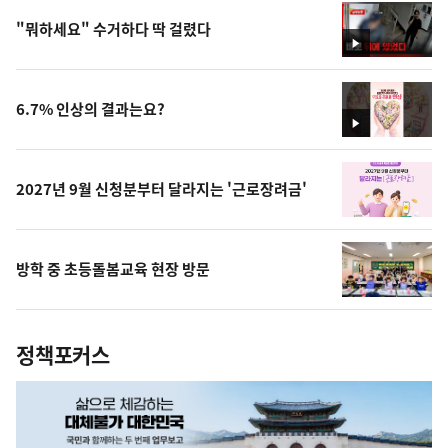
"뭐하세요" 수거하다 딱 걸렸다
영
상
6.7% 인상의 결과는요?
영
상
2027년 9월 신청분부터 달라지는 '근로장려금'
방학 중 초등돌봄교육 현장 방문
정책포커스