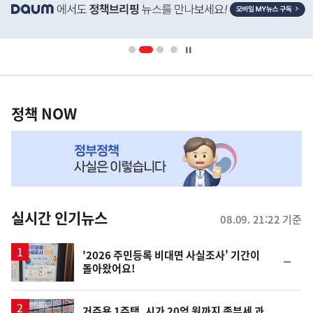
단
배
너
영
정
역
책
정책 NOW
NOW,
MY
맞
춤
뉴
실시간 인기뉴스
08.09. 21:22 기준
스
'2026 주민등록 비대면 사실조사' 기간이
순
돌아왔어요!
위
동
일
거주용 1주택, 시가 20억 원까지 종부세 과