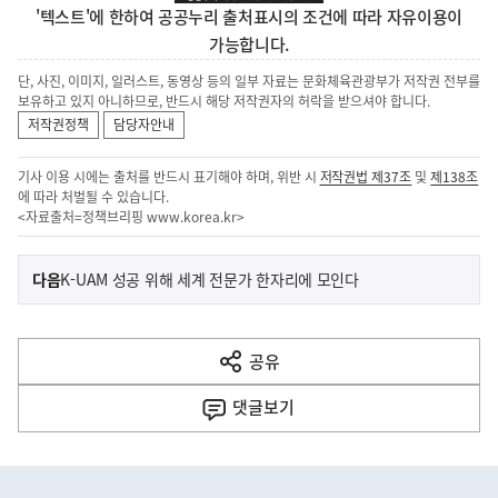
'텍스트'에 한하여 공공누리 출처표시의 조건에 따라 자유이용이
가능합니다.
단, 사진, 이미지, 일러스트, 동영상 등의 일부 자료는 문화체육관광부가 저작권 전부를
보유하고 있지 아니하므로, 반드시 해당 저작권자의 허락을 받으셔야 합니다.
저작권정책
담당자안내
기사 이용 시에는 출처를 반드시 표기해야 하며, 위반 시
저작권법 제37조
및
제138조
에 따라 처벌될 수 있습니다.
<자료출처=정책브리핑
www.korea.kr
>
이
기
다음
K-UAM 성공 위해 세계 전문가 한자리에 모인다
사
전
다
공유
열
음
기
댓글
보기
기
사
히