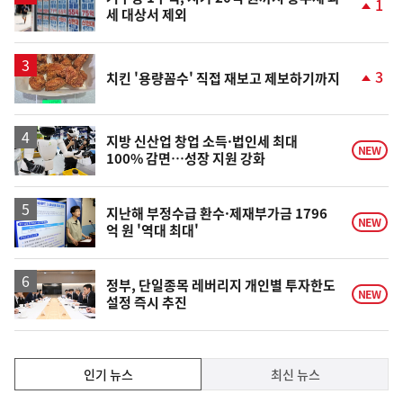
1
세 대상서 제외
단
계
상
승
3
치킨 '용량꼼수' 직접 재보고 제보하기까지
단
계
상
승
지방 신산업 창업 소득·법인세 최대
NEW
100% 감면…성장 지원 강화
지난해 부정수급 환수·제재부가금 1796
NEW
억 원 '역대 최대'
정부, 단일종목 레버리지 개인별 투자한도
NEW
설정 즉시 추진
인
인기 뉴스
최신 뉴스
기,
인