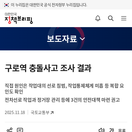
이 누리집은 대한민국 공식 전자정부 누리집입니다.
홈
알림설정 바로가기
검색 바로가기
메뉴 열기
보도자료
콘
텐
구로역 충돌사고 조사 결과
츠
영
직접 원인은 작업대의 선로 침범, 작업통제체계 미흡 등 복합 요
역
인도 확인
전차선로 작업과 정거장 관리 등에 3건의 안전대책 마련 권고
2025.11.18
국토교통부
목록