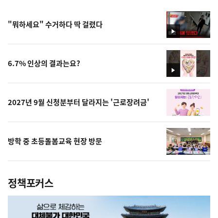
"뭐하세요" 수거하다 딱 걸렸다
영
상
6.7% 인상의 결과는요?
영
상
2027년 9월 신청분부터 달라지는 '근로장려금'
방학 중 초등돌봄교육 현장 방문
정책포커스