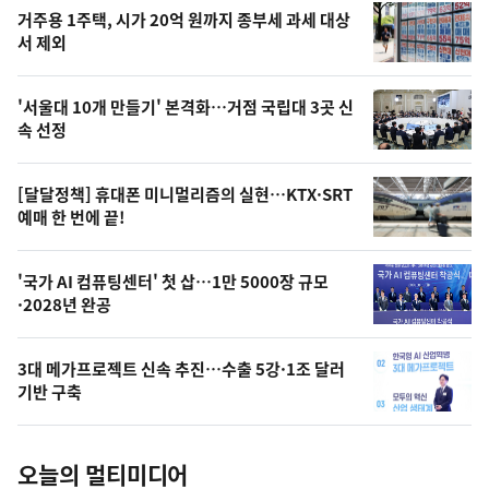
기
최
거주용 1주택, 시가 20억 원까지 종부세 과세 대상
뉴
서 제외
신,
스
오
'서울대 10개 만들기' 본격화…거점 국립대 3곳 신
늘
속 선정
의
영
[달달정책] 휴대폰 미니멀리즘의 실현…KTX·SRT
상
예매 한 번에 끝!
,
오
'국가 AI 컴퓨팅센터' 첫 삽…1만 5000장 규모
·2028년 완공
늘
의
3대 메가프로젝트 신속 추진…수출 5강·1조 달러
사
기반 구축
진
오늘의 멀티미디어