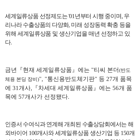
세계일류상품 선정제도는
'01
년부터 시행 중이며
,
우
리나라 수출상품의 다양화
,
미래 성장동력 확충 등을
위해 세계일류상품 및 생산기업을 매년 선정하고 있
다
.
금년
『
현재 세계일류상품
』
에는
"
티씨 본더
(
반도
", "
통신용반도체기판
"
등
27
개 품목
체용 본딩 장비
)
에
31
개사
,
『
차세대 세계일류상품
』
에는
56
개 품
목에
57
개사가 선정됐다
.
인증서 수여식과 연계해 개최된 수출상담회
에서는 해
외바이어
100
개사와 세계일류상품 생산기업
등
150
개