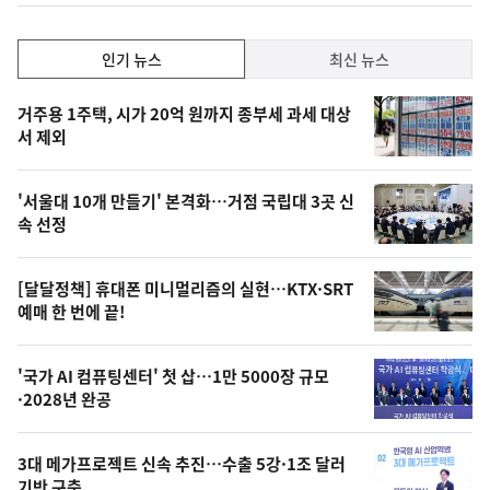
인
인기 뉴스
최신 뉴스
기,
인
기
최
거주용 1주택, 시가 20억 원까지 종부세 과세 대상
뉴
서 제외
신,
스
오
'서울대 10개 만들기' 본격화…거점 국립대 3곳 신
늘
속 선정
의
영
[달달정책] 휴대폰 미니멀리즘의 실현…KTX·SRT
상
예매 한 번에 끝!
,
오
'국가 AI 컴퓨팅센터' 첫 삽…1만 5000장 규모
·2028년 완공
늘
의
3대 메가프로젝트 신속 추진…수출 5강·1조 달러
사
기반 구축