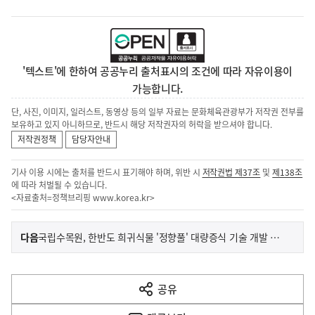
'텍스트'에 한하여 공공누리 출처표시의 조건에 따라 자유이용이
가능합니다.
단, 사진, 이미지, 일러스트, 동영상 등의 일부 자료는 문화체육관광부가 저작권 전부를
보유하고 있지 아니하므로, 반드시 해당 저작권자의 허락을 받으셔야 합니다.
저작권정책
담당자안내
기사 이용 시에는 출처를 반드시 표기해야 하며, 위반 시
저작권법 제37조
및
제138조
에 따라 처벌될 수 있습니다.
<자료출처=정책브리핑
www.korea.kr
>
이
기
다음
국립수목원, 한반도 희귀식물 '정향풀' 대량증식 기술 개발 성공
사
전
다
공유
열
음
기