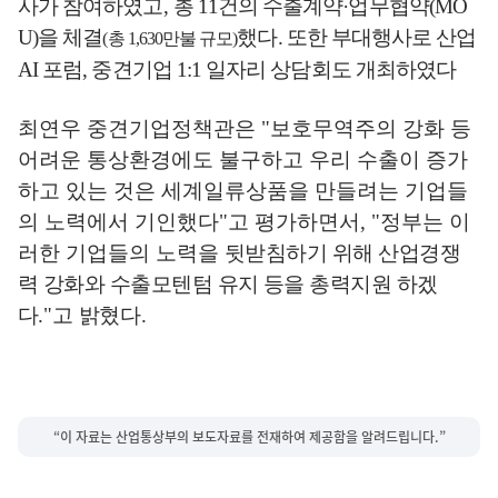
사가 참여하였고
,
총
11
건의 수출계약
·
업무협약
(MO
U)
을 체결
했다
.
또한 부대행사로 산업
(
총
1,630
만불 규모
)
AI
포럼
,
중견기업
1:1
일자리 상담회도 개최하였다
최연우 중견기업정책관은
"
보호무역주의 강화 등
어려운 통상환경에도 불구하고 우리 수출이 증가
하고 있는 것은 세계일류상품을 만들려는 기업들
의 노력에서 기인했다
"
고 평가하면서
, "
정부는 이
러한 기업들의 노력을
뒷받침하기 위해 산업경쟁
력 강화와 수출모텐텀 유지 등을 총력지원 하겠
다
.
"
고 밝혔다
.
“이 자료는 산업통상부의 보도자료를 전재하여 제공함을 알려드립니다.”