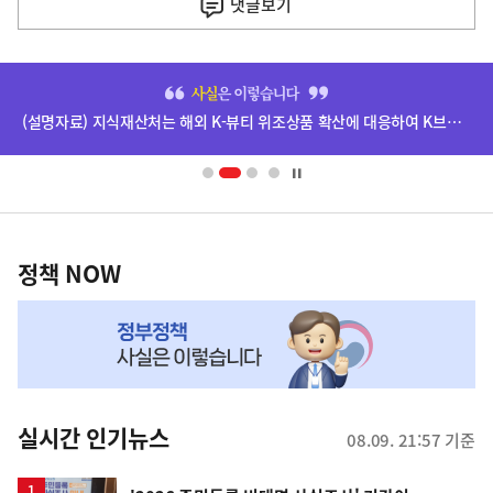
댓글
보기
기
사
히
단
(설명자료) 지식재산처는 해외 K-뷰티 위조상품 확산에 대응하여 K브랜드 정부인증, 유통차단, 국제공조까지 K-브랜드 보호를 강화하고 있습니다.
배
너
영
정
역
책
정책 NOW
NOW,
MY
맞
춤
뉴
실시간 인기뉴스
08.09. 21:57 기준
스