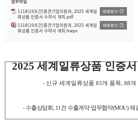
첨부파일
1118(19조간)중견기업지원과, 2025 세계일
바로보기
류상품 인증서 수여식 개최.pdf
1118(19조간)중견기업지원과, 2025 세계일
바로보기
류상품 인증서 수여식 개최.hwpx
2025
세계일류상품 인증서
-
신규 세계일류상품
83
개 품목
, 88
개
-
수출상담회
, 11
건 수출계약
·
업무협약
(MOU)
체