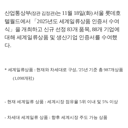
산업통상부
는
11
월
18
일
(
화
)
서울 롯데호
(
장관 김정관
)
텔월드에서
「
2025
년도
세계일류상품 인증서 수여
식
」
을 개최하고 신규 선정
83
개 품목
, 88
개 기업에
대해 세계일류상품 및 생산기업 인증서를 수여했
다
.
*
세계일류상품
:
현재와 차세대로 구성
, '25
년 기준 총
987
개상품
(1,098
개
社
)
-
현재 세계일류 상품
:
세계시장 점유율
5
위 이내 및
5%
이상
-
차세대 세계일류 상품
:
향후 세계시장 주도 가능 상품