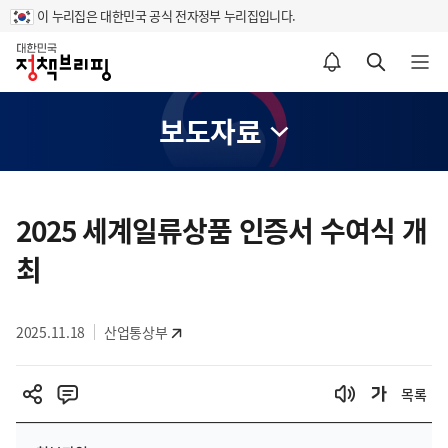
이 누리집은 대한민국 공식 전자정부 누리집입니다.
홈
알림설정 바로가기
검색 바로가기
메뉴 열기
보도자료
콘
텐
2025 세계일류상품 인증서 수여식 개
츠
최
영
역
2025.11.18
산업통상부
목록