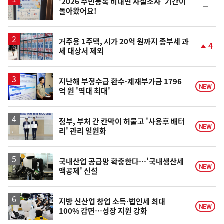
'2026 주민등록 비대면 사실조사' 기간이
순
돌아왔어요!
위
동
일
거주용 1주택, 시가 20억 원까지 종부세 과
4
세 대상서 제외
단
계
상
승
지난해 부정수급 환수·제재부가금 1796
NEW
억 원 '역대 최대'
정부, 부처 간 칸막이 허물고 '사용후 배터
NEW
리' 관리 일원화
국내산업 공급망 확충한다…'국내생산세
NEW
액공제' 신설
지방 신산업 창업 소득·법인세 최대
NEW
100% 감면…성장 지원 강화