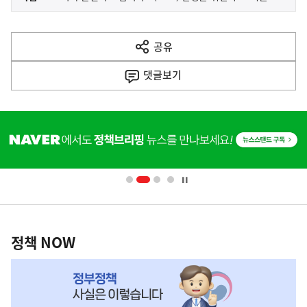
사
전
다
공유
열
음
기
댓글
보기
기
사
히
단
배
너
영
정
역
책
정책 NOW
NOW,
MY
맞