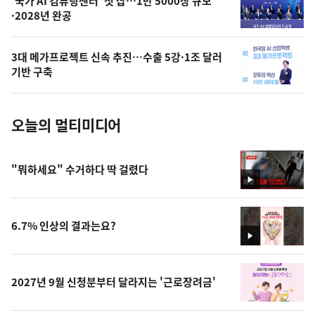
오
'국가 AI 컴퓨팅센터' 첫 삽…1만 5000장 규모
·2028년 완공
늘
의
3대 메가프로젝트 신속 추진…수출 5강·1조 달러
사
기반 구축
진
오늘의 멀티미디어
"뭐하세요" 수거하다 딱 걸렸다
영
상
6.7% 인상의 결과는요?
영
상
2027년 9월 신청분부터 달라지는 '근로장려금'