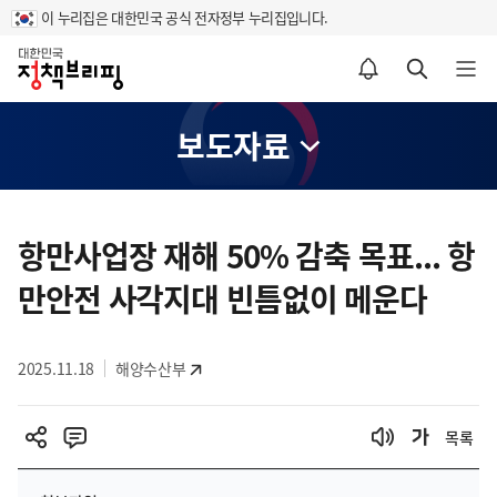
이 누리집은 대한민국 공식 전자정부 누리집입니다.
홈
알림설정 바로가기
검색 바로가기
메뉴 열기
보도자료
콘
텐
항만사업장 재해 50% 감축 목표... 항
츠
만안전 사각지대 빈틈없이 메운다
영
역
2025.11.18
해양수산부
목록