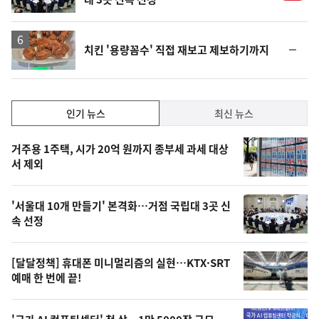
순
치킨 '용량꼼수' 직접 재보고 제보하기까지
위
동
일
인
인기 뉴스
최신 뉴스
기,
인
기
최
거주용 1주택, 시가 20억 원까지 종부세 과세 대상
뉴
서 제외
신,
스
오
'서울대 10개 만들기' 본격화…거점 국립대 3곳 신
늘
속 선정
의
영
[달달정책] 휴대폰 미니멀리즘의 실현…KTX·SRT
상
예매 한 번에 끝!
,