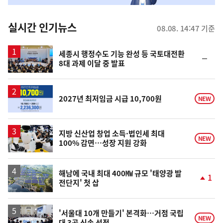
춤
뉴
실시간 인기뉴스
08.08. 14:47 기준
스
세종시 행정수도 기능 완성 등 국토대전환
순
8대 과제 이달 중 발표
위
동
일
2027년 최저임금 시급 10,700원
NEW
지방 신산업 창업 소득·법인세 최대
NEW
100% 감면…성장 지원 강화
해남에 국내 최대 400㎿ 규모 '태양광 발
1
전단지' 첫 삽
단
계
상
승
'서울대 10개 만들기' 본격화…거점 국립
NEW
대 3곳 신속 선정