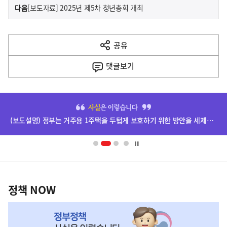
이
기
다음
[보도자료] 2025년 제5차 청년총회 개최
사
전
다
공유
열
음
기
댓글
보기
기
사
히
단
(보도설명) 정부는 거주용 1주택을 두텁게 보호하기 위한 방안을 세제개편안에 담았습니다.
배
너
영
정
역
책
정책 NOW
NOW,
MY