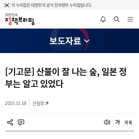
이 누리집은 대한민국 공식 전자정부 누리집입니다.
홈
알림설정 바로가기
검색 바로가기
메뉴 열기
보도자료
콘
텐
[기고문] 산불이 잘 나는 숲, 일본 정
츠
부는 알고 있었다
영
역
2025.11.18
산림청
목록