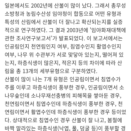
일본에서도 2002년에 산불이 많이 났다. 그래서 총무성
소방청과 농림수산성 임야청이 합동으로 어떤 유형과
특성의 산림에서 산불이 더 잘나고 확산되는지를 실증
적으로 연구하였다. 그 결과 2003년에 '임야화재대책에
관한 조사연구보고서'가 발표되었다. 이 보고서에서는
인공림인지 천연림인지 여부, 침엽수인지 활엽수인지
여부, 나무 위 수관부가 서로 맞닿아 있는지, 떨어져 있
는지, 하층식생이 많은지, 적은지 등의 차이에 따라 산
림을 총 13개의 세부유형으로 구분하였다.
산불이 많이 나는 7개 유형은 인공림이면서 침엽수가
주를 이루고 하층식생이 풍부한 경우, 인공림이면서 소
나무숲인데 소나무재선충병의 피해목을 쌓아둔 경우,
천연림이면서 침엽수인데 하층식생이 풍부한 경우, 천
연림이면서 활엽수인데 하층식생이 풍부한 경우 등이었
다. 상대적으로 침엽수인 경우 산불이 잘 나고, 봄철에
바짝 말라있는 하층식생(낙엽, 풀, 덩굴 등)이 풍부할 경