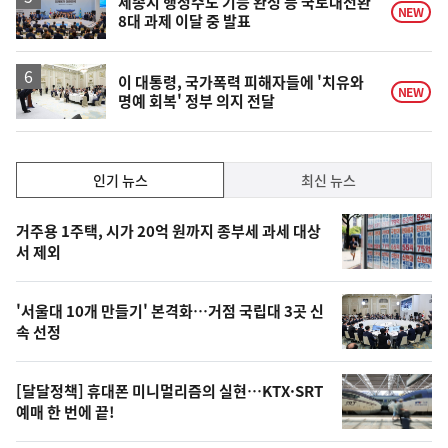
세종시 행정수도 기능 완성 등 국토대전환
NEW
8대 과제 이달 중 발표
이 대통령, 국가폭력 피해자들에 '치유와
NEW
명예 회복' 정부 의지 전달
인
인기 뉴스
최신 뉴스
기,
인
기
최
거주용 1주택, 시가 20억 원까지 종부세 과세 대상
뉴
서 제외
신,
스
오
'서울대 10개 만들기' 본격화…거점 국립대 3곳 신
늘
속 선정
의
영
[달달정책] 휴대폰 미니멀리즘의 실현…KTX·SRT
상
예매 한 번에 끝!
,