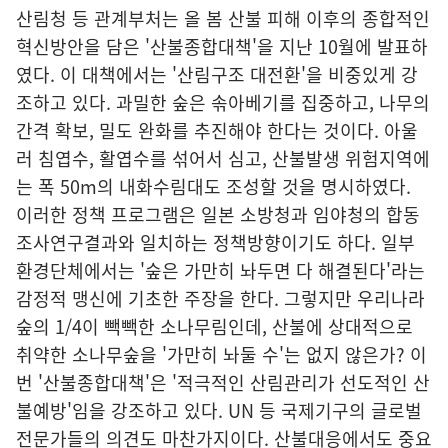
산림청 등 관계부처는 올 봄 산불 피해 이후의 종합적인
혁신방안을 담은 '산불종합대책'을 지난 10월에 발표하
였다. 이 대책에서는 '산림구조 대전환'을 비중있게 강
조하고 있다. 과밀한 숲은 솎아베기를 집중하고, 나무의
간격 확보, 밀도 완화를 추진해야 한다는 것이다. 아울
러 침엽수, 활엽수를 섞어서 심고, 산불발생 위험지역에
는 폭 50m의 내화수림대도 조성할 것을 명시하였다.
이러한 정책 프로그램은 일본 소방청과 임야청의 합동
조사연구결과와 일치하는 정책방향이기도 하다. 일부
환경단체에서는 '숲은 가만히 놔두면 다 해결된다'라는
감정적 맹신에 기초한 주장을 한다. 그렇지만 우리나라
숲의 1/4이 빽빽한 소나무림인데, 산불에 상대적으로
취약한 소나무숲을 '가만히 놔둘 수'는 없지 않은가? 이
번 '산불종합대책'은 '적극적인 산림관리가 선도적인 산
불예방'임을 강조하고 있다. UN 등 국제기구의 글로벌
전문가들의 의견도 마찬가지이다. 산불대응에서도 중요