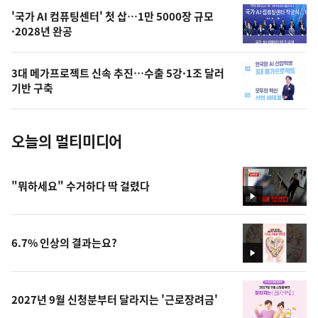
오
'국가 AI 컴퓨팅센터' 첫 삽…1만 5000장 규모
·2028년 완공
늘
의
3대 메가프로젝트 신속 추진…수출 5강·1조 달러
사
기반 구축
진
오늘의 멀티미디어
"뭐하세요" 수거하다 딱 걸렸다
영
상
6.7% 인상의 결과는요?
영
상
2027년 9월 신청분부터 달라지는 '근로장려금'