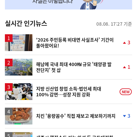
맞
춤
뉴
실시간 인기뉴스
08.08. 17:27 기준
스
'2026 주민등록 비대면 사실조사' 기간이
3
돌아왔어요!
단
계
상
승
해남에 국내 최대 400㎿ 규모 '태양광 발
1
전단지' 첫 삽
단
계
상
승
지방 신산업 창업 소득·법인세 최대
NEW
100% 감면…성장 지원 강화
3
치킨 '용량꼼수' 직접 재보고 제보하기까지
단
계
하
락