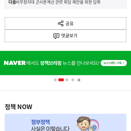
기
다음
비무장지대 군사분계선 관련 회담 제안을 위한 담화
사
전
다
공유
열
음
기
댓글
보기
기
사
히
단
배
너
영
정
역
책
정책 NOW
NOW,
MY