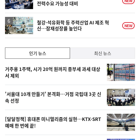
NEW
전력수요 가능성 대비
철강·석유화학 등 주력산업 AI 제조 혁
NEW
신…잠재성장률 높인다
인
인기 뉴스
최신 뉴스
기,
인
기
최
거주용 1주택, 시가 20억 원까지 종부세 과세 대상
뉴
서 제외
신,
스
오
'서울대 10개 만들기' 본격화…거점 국립대 3곳 신
늘
속 선정
의
영
[달달정책] 휴대폰 미니멀리즘의 실현…KTX·SRT
상
예매 한 번에 끝!
,