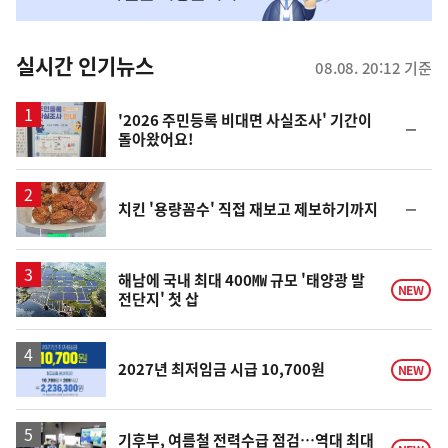
맞
춤
뉴
실시간 인기뉴스
08.08. 20:12 기준
스
'2026 주민등록 비대면 사실조사' 기간이
순
돌아왔어요!
위
동
일
순
치킨 '용량꼼수' 직접 재보고 제보하기까지
위
동
일
해남에 국내 최대 400㎿ 규모 '태양광 발
NEW
전단지' 첫 삽
2027년 최저임금 시급 10,700원
NEW
기후부, 여름철 전력수급 점검…역대 최대