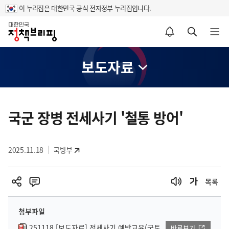
이 누리집은 대한민국 공식 전자정부 누리집입니다.
홈
알림설정 바로가기
검색 바로가기
메뉴 열기
보도자료
콘
텐
국군 장병 전세사기 '철통 방어'
츠
영
2025.11.18
국방부
역
목록
첨부파일
251118 [보도자료] 전세사기 예방교육(국토
바로보기