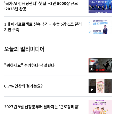
오
'국가 AI 컴퓨팅센터' 첫 삽…1만 5000장 규모
·2028년 완공
늘
의
3대 메가프로젝트 신속 추진…수출 5강·1조 달러
사
기반 구축
진
오늘의 멀티미디어
"뭐하세요" 수거하다 딱 걸렸다
영
상
6.7% 인상의 결과는요?
영
상
2027년 9월 신청분부터 달라지는 '근로장려금'