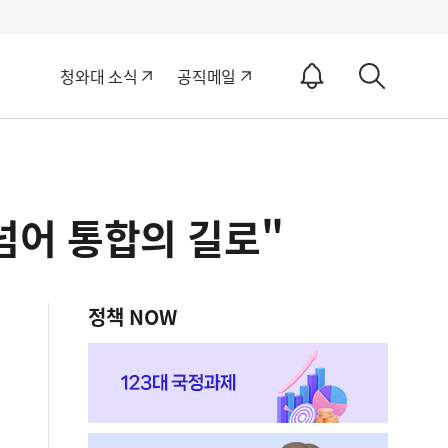
알
청와대 소식
공직메일
림
상
ON
세
검
색
 넘어 통합의 길로"
정책 NOW