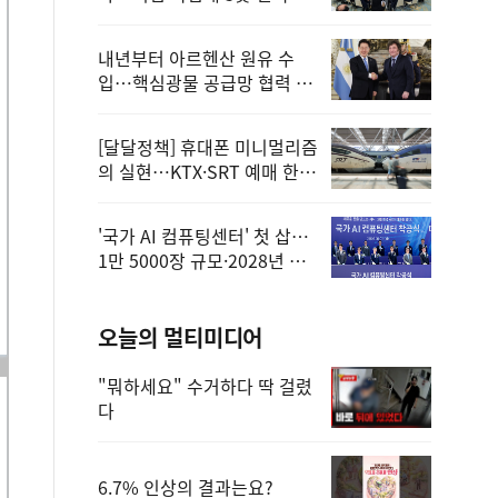
정
내년부터 아르헨산 원유 수
입…핵심광물 공급망 협력 체
계 마련
[달달정책] 휴대폰 미니멀리즘
의 실현…KTX·SRT 예매 한
번에 끝!
'국가 AI 컴퓨팅센터' 첫 삽…
1만 5000장 규모·2028년 완
공
오늘의 멀티미디어
"뭐하세요" 수거하다 딱 걸렸
다
6.7% 인상의 결과는요?