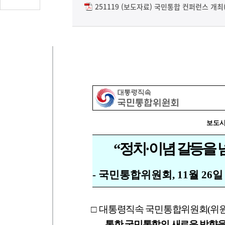
글
251119 (보도자료) 국민통합 컨퍼런스 개최(
수
(클
릭
시
댓
글
로
이
동)