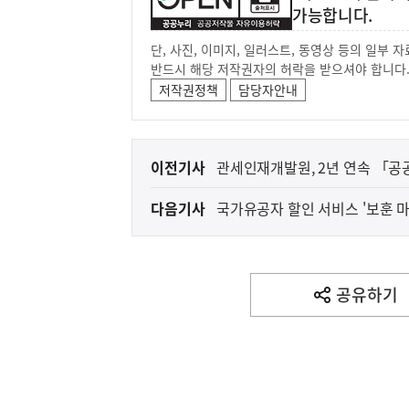
가능합니다.
단, 사진, 이미지, 일러스트, 동영상 등의 일부
반드시 해당 저작권자의 허락을 받으셔야 합니다
저작권정책
담당자안내
이
이전기사
관세인재개발원, 2년 연속 「공공
전
다음기사
국가유공자 할인 서비스 '보훈 마
다
음
기
사
공유하기
열
기
영
역