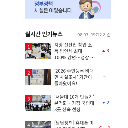
실시간 인기뉴스
08.07. 19:12 기준
지방 신산업 창업 소
3
득·법인세 최대
단
100% 감면…성장 지
계
원 강화
상
승
'2026 주민등록 비대
순
면 사실조사' 기간이
위
돌아왔어요!
동
일
'서울대 10개 만들기'
2
본격화…거점 국립대
단
3곳 신속 선정
계
하
락
[달달정책] 휴대폰 미