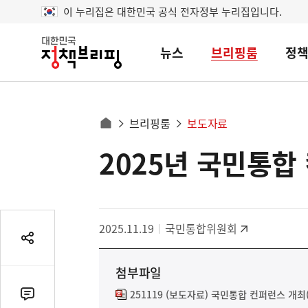
이 누리집은 대한민국 공식 전자정부 누리집입니다.
뉴스
브리핑룸
정
대
한
민
국
정
사
브리핑룸
보도자료
책
홈
브
이
으
2025년 국민통합
콘
리
트
로
핑
텐
이
츠
동
영
경
2025.11.19
국민통합위원회
역
로
공
유
첨부파일
열
기
251119 (보도자료) 국민통합 컨퍼런스 개최(
댓