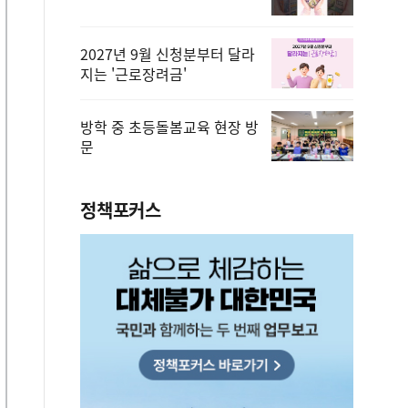
2027년 9월 신청분부터 달라
지는 '근로장려금'
방학 중 초등돌봄교육 현장 방
문
정책포커스