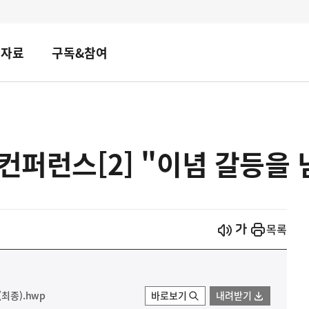
책자료
구독&참여
 컨퍼런스[2] "이념 갈등을
시작
열기
목록
최종).hwp
바로보기
내려받기