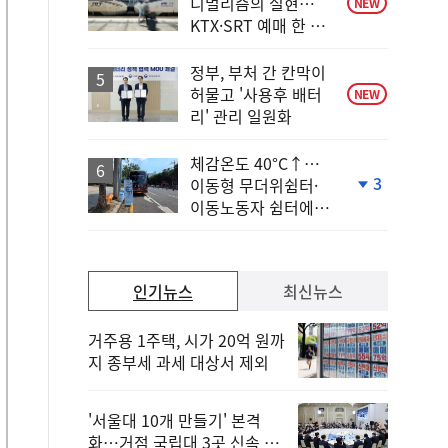
니멀리즘의 실현…
NEW
KTX·SRT 예매 한 번
에 끝!
정부, 부처 간 칸막이
허물고 '사용후 배터
NEW
리' 관리 일원화
체감온도 40°C↑…
3
이동형 무더위쉼터·
단
이동노동자 쉼터에서
계
안전한 휴식
하
락
인기뉴스
최신뉴스
거주용 1주택, 시가 20억 원까
지 종부세 과세 대상서 제외
'서울대 10개 만들기' 본격
화…거점 국립대 3곳 신속 선