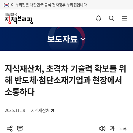
이 누리집은 대한민국 공식 전자정부 누리집입니다.
홈
알림설정 바로가기
검색 바로가기
메뉴 열기
보도자료
콘
텐
지식재산처, 초격차 기술력 확보를 위
츠
해 반도체·첨단소재기업과 현장에서
영
역
소통하다
2025.11.19
지식재산처
목록