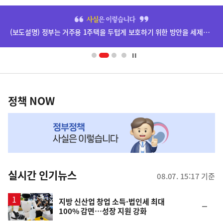
히
단
(보도설명) 정부는 거주용 1주택을 두텁게 보호하기 위한 방안을 세제개편안에 담았습니다.
배
너
영
정
역
책
정책 NOW
NOW,
MY
맞
춤
뉴
실시간 인기뉴스
08.07. 15:17 기준
스
지방 신산업 창업 소득·법인세 최대
순
100% 감면…성장 지원 강화
위
동