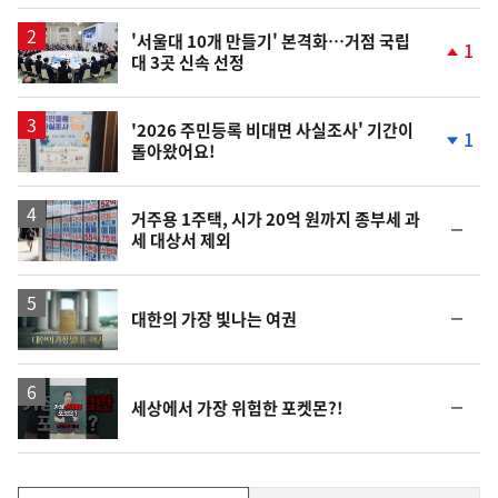
일
'서울대 10개 만들기' 본격화…거점 국립
1
대 3곳 신속 선정
단
계
상
승
'2026 주민등록 비대면 사실조사' 기간이
1
돌아왔어요!
단
계
하
락
거주용 1주택, 시가 20억 원까지 종부세 과
순
세 대상서 제외
위
동
일
영
순
대한의 가장 빛나는 여권
상
위
동
일
영
순
세상에서 가장 위험한 포켓몬?!
상
위
동
일