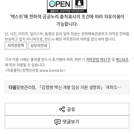
'텍스트'에 한하여 공공누리 출처표시의 조건에 따라 자유이용이
가능합니다.
단, 사진, 이미지, 일러스트, 동영상 등의 일부 자료는 문화체육관광부가 저작권 전부를
보유하고 있지 아니하므로, 반드시 해당 저작권자의 허락을 받으셔야 합니다.
저작권정책
담당자안내
기사 이용 시에는 출처를 반드시 표기해야 하며, 위반 시
저작권법 제37조
및
제138조
에 따라 처벌될 수 있습니다.
<자료출처=정책브리핑
www.korea.kr
>
이
기
다음
질병관리청, 「감염병 백신 개발 임상 지원 설명회」 개최(11.19.수)
사
전
다
공유
열
음
기
댓글
보기
기
사