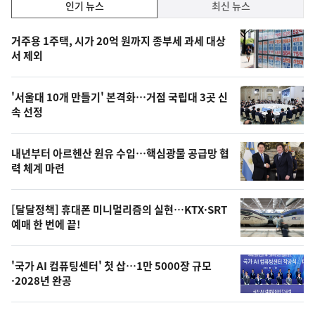
인
인기 뉴스
최신 뉴스
기,
인
기
최
거주용 1주택, 시가 20억 원까지 종부세 과세 대상
뉴
서 제외
신,
스
오
'서울대 10개 만들기' 본격화…거점 국립대 3곳 신
늘
속 선정
의
영
내년부터 아르헨산 원유 수입…핵심광물 공급망 협
상
력 체계 마련
,
오
[달달정책] 휴대폰 미니멀리즘의 실현…KTX·SRT
예매 한 번에 끝!
늘
의
'국가 AI 컴퓨팅센터' 첫 삽…1만 5000장 규모
사
·2028년 완공
진