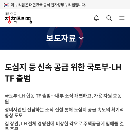
이 누리집은 대한민국 공식 전자정부 누리집입니다.
홈
알림설정 바로가기
검색 바로가기
메뉴 열기
보도자료
콘
텐
도심지 등 신속 공급 위한 국토부-LH
츠
TF 출범
영
역
국토부-LH 합동 TF 출범…내부 조직 개편하고, 가용 자원 총동
원
정비사업만 전담하는 조직 신설 통해 도심지 공급 속도의 획기적
향상 도모
김 장관, LH 전체 경영진에 비상한 각오로 주택공급에 임해줄 것
을 주문