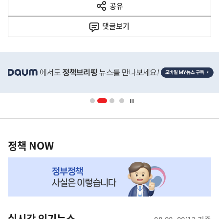
공유
열
음
기
댓글
보기
기
사
히
단
배
너
영
정
역
책
정책 NOW
NOW,
MY
맞
춤
뉴
실시간 인기뉴스