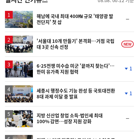
08.08. 00:12 기준
스
해남에 국내 최대 400㎿ 규모 '태양광 발
순
전단지' 첫 삽
위
동
일
'서울대 10개 만들기' 본격화…거점 국립
NEW
대 3곳 신속 선정
6·25전쟁 미수습 미군 '끝까지 찾는다'…
1
한미 유가족 지원 협력
단
계
하
락
세종시 행정수도 기능 완성 등 국토대전환
1
8대 과제 이달 중 발표
단
계
하
락
지방 신산업 창업 소득·법인세 최대
순
100% 감면…성장 지원 강화
위
동
일