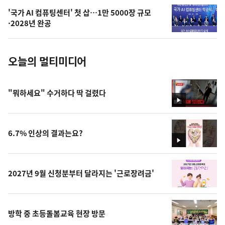
의
'국가 AI 컴퓨팅센터' 첫 삽…1만 5000장 규모
사
·2028년 완공
진
오늘의 멀티미디어
"뭐하세요" 수거하다 딱 걸렸다
영
상
6.7% 인상의 결과는요?
영
상
2027년 9월 신청분부터 달라지는 '근로장려금'
방학 중 초등돌봄교육 현장 방문