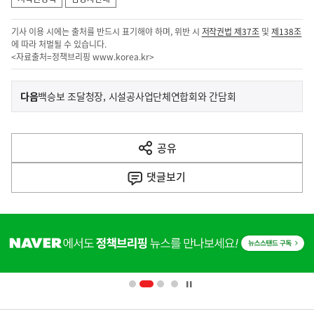
기사 이용 시에는 출처를 반드시 표기해야 하며, 위반 시
저작권법 제37조
및
제138조
에 따라 처벌될 수 있습니다.
<자료출처=정책브리핑
www.korea.kr
>
이
기
다음
백승보 조달청장, 시설공사업단체연합회와 간담회
사
전
다
공유
열
음
기
댓글
보기
기
사
히
단
배
너
영