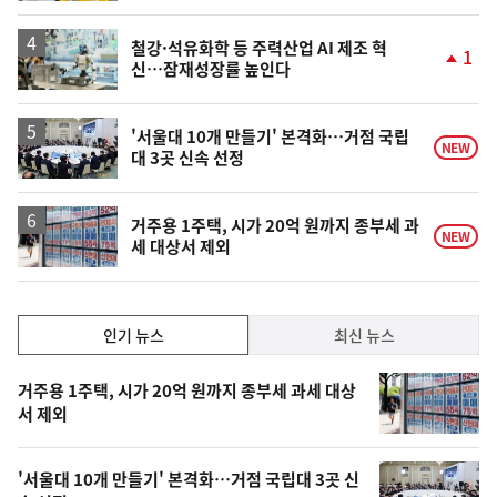
동
일
철강·석유화학 등 주력산업 AI 제조 혁
1
신…잠재성장률 높인다
단
계
상
승
'서울대 10개 만들기' 본격화…거점 국립
NEW
대 3곳 신속 선정
거주용 1주택, 시가 20억 원까지 종부세 과
NEW
세 대상서 제외
인
인기 뉴스
최신 뉴스
기,
인
기
최
거주용 1주택, 시가 20억 원까지 종부세 과세 대상
뉴
서 제외
신,
스
오
'서울대 10개 만들기' 본격화…거점 국립대 3곳 신
늘