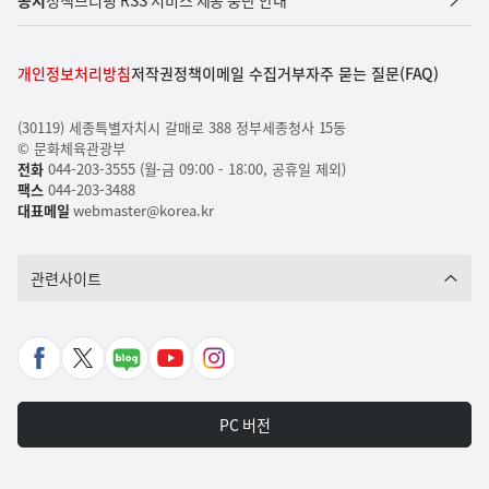
개인정보처리방침
저작권정책
이메일 수집거부
자주 묻는 질문(FAQ)
(30119) 세종특별자치시 갈매로 388 정부세종청사 15동
© 문화체육관광부
전화
044-203-3555 (월-금 09:00 - 18:00, 공휴일 제외)
팩스
044-203-3488
대표메일
webmaster@korea.kr
관련사이트
페
X
네
유
인
이
바
이
튜
스
스
로
버
브
타
PC 버전
북
가
포
바
그
바
기
스
로
램
로
트
가
바