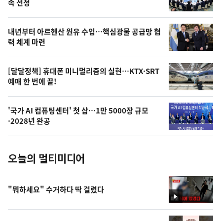
속 선정
의
영
내년부터 아르헨산 원유 수입…핵심광물 공급망 협
상
력 체계 마련
,
오
[달달정책] 휴대폰 미니멀리즘의 실현…KTX·SRT
예매 한 번에 끝!
늘
의
'국가 AI 컴퓨팅센터' 첫 삽…1만 5000장 규모
사
·2028년 완공
진
오늘의 멀티미디어
"뭐하세요" 수거하다 딱 걸렸다
영
상