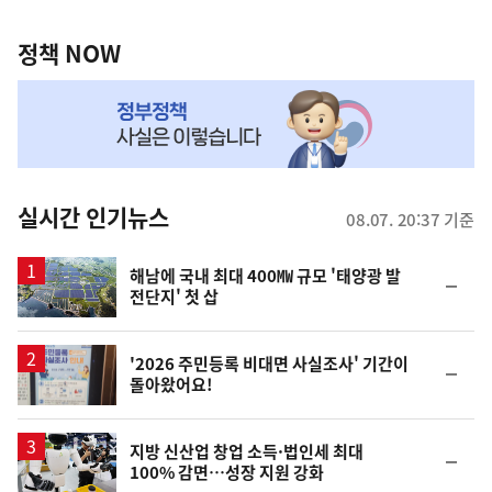
정
역
책
정책 NOW
NOW,
MY
맞
춤
뉴
실시간 인기뉴스
08.07. 20:37 기준
스
해남에 국내 최대 400㎿ 규모 '태양광 발
순
전단지' 첫 삽
위
동
일
'2026 주민등록 비대면 사실조사' 기간이
순
돌아왔어요!
위
동
일
지방 신산업 창업 소득·법인세 최대
순
100% 감면…성장 지원 강화
위