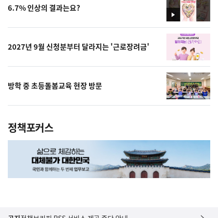
6.7% 인상의 결과는요?
영
상
2027년 9월 신청분부터 달라지는 '근로장려금'
방학 중 초등돌봄교육 현장 방문
정책포커스
공지
정책브리핑 RSS 서비스 제공 중단 안내