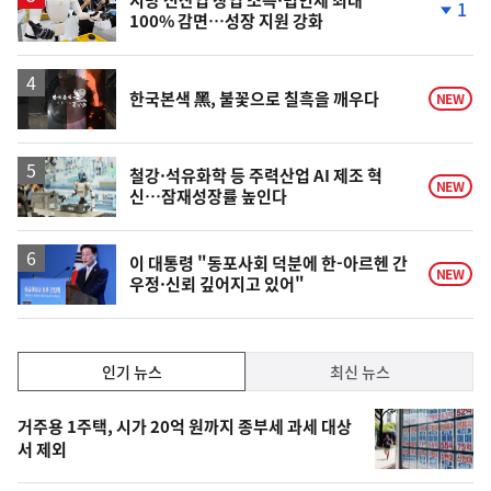
지방 신산업 창업 소득·법인세 최대
1
100% 감면…성장 지원 강화
단
계
하
락
영
한국본색 黑, 불꽃으로 칠흑을 깨우다
NEW
상
철강·석유화학 등 주력산업 AI 제조 혁
NEW
신…잠재성장률 높인다
이 대통령 "동포사회 덕분에 한-아르헨 간
NEW
우정·신뢰 깊어지고 있어"
인
인기 뉴스
최신 뉴스
기,
인
기
최
거주용 1주택, 시가 20억 원까지 종부세 과세 대상
뉴
서 제외
신,
스