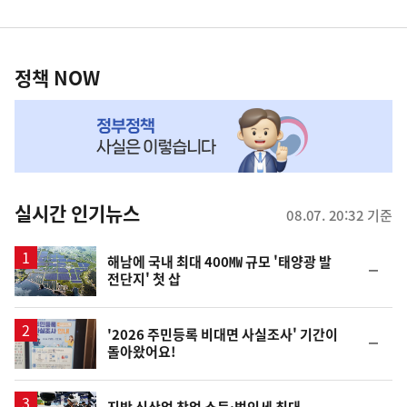
영
정
역
책
정책 NOW
NOW,
MY
맞
춤
뉴
실시간 인기뉴스
08.07. 20:32 기준
스
해남에 국내 최대 400㎿ 규모 '태양광 발
순
전단지' 첫 삽
위
동
일
'2026 주민등록 비대면 사실조사' 기간이
순
돌아왔어요!
위
동
일