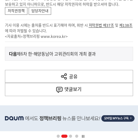
보유하고 있지 아니하므로, 반드시 해당 저작권자의 허락을 받으셔야 합니다.
저작권정책
담당자안내
기사 이용 시에는 출처를 반드시 표기해야 하며, 위반 시
저작권법 제37조
및
제138조
에 따라 처벌될 수 있습니다.
<자료출처=정책브리핑
www.korea.kr
>
이
기
다음
제6차 한-해양동남아 고위관리회의 개최 결과
사
전
다
공유
열
음
기
댓글
보기
기
사
히
단
배
너