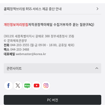
공지
정책브리핑 RSS 서비스 제공 중단 안내
개인정보처리방침
저작권정책
이메일 수집거부
자주 묻는 질문(FAQ)
(30119) 세종특별자치시 갈매로 388 정부세종청사 15동
© 문화체육관광부
전화
044-203-3555 (월-금 09:00 - 18:00, 공휴일 제외)
팩스
044-203-3488
대표메일
webmaster@korea.kr
관련사이트
페
X
네
유
인
이
바
이
튜
스
스
로
버
브
타
PC 버전
북
가
포
바
그