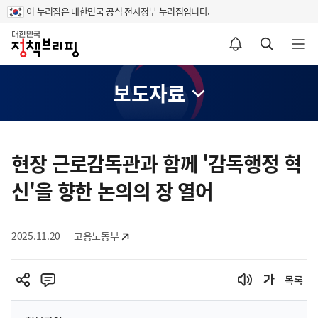
이 누리집은 대한민국 공식 전자정부 누리집입니다.
홈
알림설정 바로가기
검색 바로가기
메뉴 열기
보도자료
콘
텐
현장 근로감독관과 함께 '감독행정 혁
츠
신'을 향한 논의의 장 열어
영
역
2025.11.20
고용노동부
목록