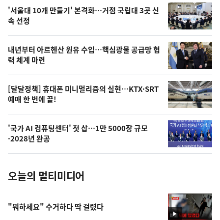
오
'서울대 10개 만들기' 본격화…거점 국립대 3곳 신
늘
속 선정
의
영
내년부터 아르헨산 원유 수입…핵심광물 공급망 협
상
력 체계 마련
,
오
[달달정책] 휴대폰 미니멀리즘의 실현…KTX·SRT
예매 한 번에 끝!
늘
의
'국가 AI 컴퓨팅센터' 첫 삽…1만 5000장 규모
사
·2028년 완공
진
오늘의 멀티미디어
"뭐하세요" 수거하다 딱 걸렸다
영