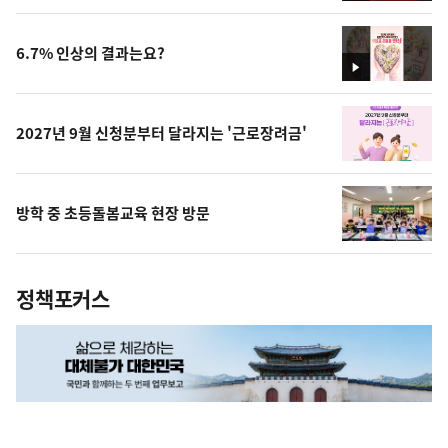
상
6.7% 인상의 결과는요?
영
상
2027년 9월 신청분부터 달라지는 '근로장려금'
방학 중 초등돌봄교육 현장 방문
정책포커스