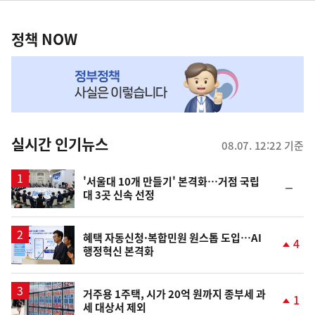
정
역
책
정책 NOW
NOW,
MY
맞
춤
뉴
실시간 인기뉴스
08.07. 12:22 기준
스
'서울대 10개 만들기' 본격화…거점 국립
순
대 3곳 신속 선정
위
동
일
혜택 자동신청·복합민원 원스톱 도입…AI
4
행정혁신 본격화
단
계
상
승
거주용 1주택, 시가 20억 원까지 종부세 과
1
세 대상서 제외
단