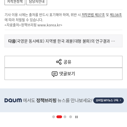
저작권정책
담당자안내
기사 이용 시에는 출처를 반드시 표기해야 하며, 위반 시
저작권법 제37조
및
제138조
에 따라 처벌될 수 있습니다.
<자료출처=정책브리핑
www.korea.kr
>
이
기
다음
(국영문 동시배포) 지역별 한국 괘불(대형 불화)의 연구결과 담은 영문 학술총서 발간
사
전
다
공유
열
음
기
댓글
보기
기
사
히
단
배
너
영