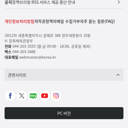
공지
정책브리핑 RSS 서비스 제공 중단 안내
개인정보처리방침
저작권정책
이메일 수집거부
자주 묻는 질문(FAQ)
(30119) 세종특별자치시 갈매로 388 정부세종청사 15동
© 문화체육관광부
전화
044-203-3555 (월-금 09:00 - 18:00, 공휴일 제외)
팩스
044-203-3488
대표메일
webmaster@korea.kr
관련사이트
페
X
네
유
인
이
바
이
튜
스
스
로
버
브
타
PC 버전
북
가
포
바
그
바
기
스
로
램