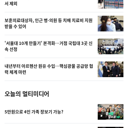
늘
서 제외
의
영
보훈의료대상자, 인근 병·의원 등 치매 치료비 지원
상
받을 수 있어
,
오
'서울대 10개 만들기' 본격화…거점 국립대 3곳 신
속 선정
늘
의
내년부터 아르헨산 원유 수입…핵심광물 공급망 협
사
력 체계 마련
진
오늘의 멀티미디어
5만원으로 4인 가족 장보기 가능?
영
상