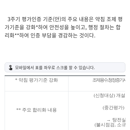
3주기 평가인증 기준(안)의 주요 내용은 약침 조제 평
가기준을 강화*하여 안전성을 높이고, 행정 절차는 합
리화**하여 인증 부담을 경감하는 것이다.
*
약침 평가기준 강화
조제용수
,
청정증기시
(
신청대상
)
개설
6
(
중간평가
)
신
**
주요 합리화 내용
→
탕전실 
(
불시점검
,
소규모