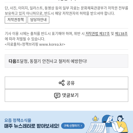
단, 사진, 이미지, 일러스트, 동영상 등의 일부 자료는 문화체육관광부가 저작권 전부를
보유하고 있지 아니하므로, 반드시 해당 저작권자의 허락을 받으셔야 합니다.
저작권정책
담당자안내
기사 이용 시에는 출처를 반드시 표기해야 하며, 위반 시
저작권법 제37조
및
제138조
에 따라 처벌될 수 있습니다.
<자료출처=정책브리핑
www.korea.kr
>
이
기
다음
조달청, 동절기 안전사고 철저히 예방한다!
사
전
다
공유
열
음
기
댓글
보기
기
사
히
단
배