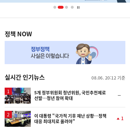
너
영
정
역
책
정책 NOW
NOW,
MY
맞
춤
뉴
실시간 인기뉴스
08.06. 20:12 기준
스
5개 정부위원회 청년위원, 국민추천제로
순
선발…청년 참여 확대
위
동
일
이 대통령 "국가적 기후 재난 상황…정책
1
대응 최대치로 올려야"
단
계