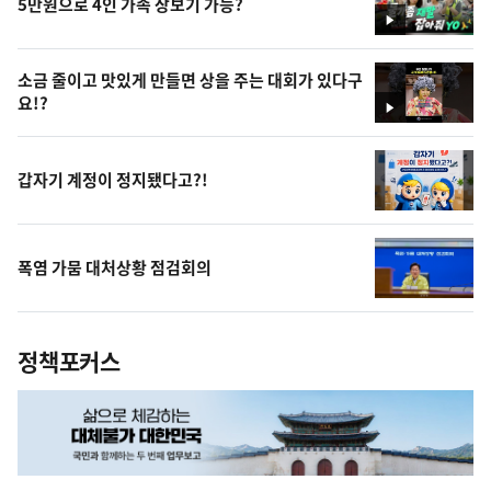
5만원으로 4인 가족 장보기 가능?
영
상
소금 줄이고 맛있게 만들면 상을 주는 대회가 있다구
요!?
영
상
갑자기 계정이 정지됐다고?!
폭염 가뭄 대처상황 점검회의
정책포커스