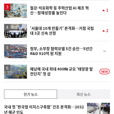
상
승
철강·석유화학 등 주력산업 AI 제조 혁
1
신…잠재성장률 높인다
단
계
상
승
'서울대 10개 만들기' 본격화…거점 국립
2
대 3곳 신속 선정
단
계
상
승
정부, 소부장 협력모델 5건 승인…5년간
순
R&D 910억 원 지원
위
동
일
해남에 국내 최대 400㎿ 규모 '태양광 발
NEW
전단지' 첫 삽
인
인기 뉴스
최신 뉴스
기,
인
기
최
국내 첫 '한국형 이지스구축함' 건조 본격화…2032
뉴
년 해군 인도