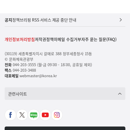
공지
정책브리핑 RSS 서비스 제공 중단 안내
개인정보처리방침
저작권정책
이메일 수집거부
자주 묻는 질문(FAQ)
(30119) 세종특별자치시 갈매로 388 정부세종청사 15동
© 문화체육관광부
전화
044-203-3555 (월-금 09:00 - 18:00, 공휴일 제외)
팩스
044-203-3488
대표메일
webmaster@korea.kr
관련사이트
페
X
네
유
인
이
바
이
튜
스