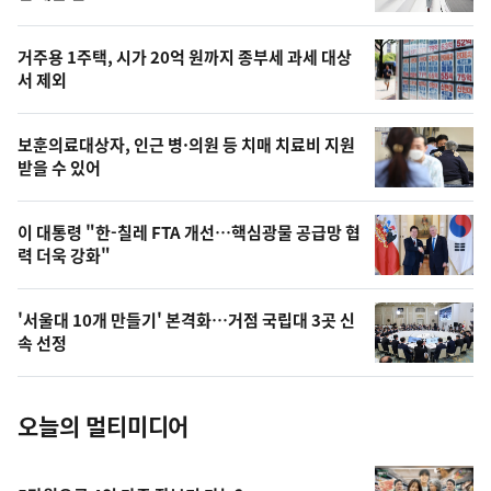
신,
스
오
거주용 1주택, 시가 20억 원까지 종부세 과세 대상
늘
서 제외
의
영
보훈의료대상자, 인근 병·의원 등 치매 치료비 지원
상
받을 수 있어
,
오
이 대통령 "한-칠레 FTA 개선…핵심광물 공급망 협
력 더욱 강화"
늘
의
'서울대 10개 만들기' 본격화…거점 국립대 3곳 신
사
속 선정
진
오늘의 멀티미디어