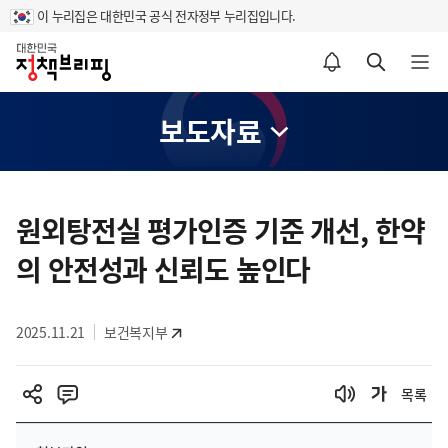
이 누리집은 대한민국 공식 전자정부 누리집입니다.
홈
알림설정 바로가기
검색 바로가기
메뉴 열기
보도자료
콘
텐
원외탕전실 평가인증 기준 개선, 한약
츠
의 안전성과 신뢰도 높인다
영
역
2025.11.21
보건복지부
목록