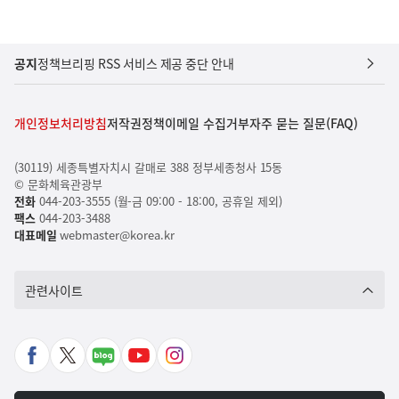
공지
정책브리핑 RSS 서비스 제공 중단 안내
개인정보처리방침
저작권정책
이메일 수집거부
자주 묻는 질문(FAQ)
(30119) 세종특별자치시 갈매로 388 정부세종청사 15동
© 문화체육관광부
전화
044-203-3555 (월-금 09:00 - 18:00, 공휴일 제외)
팩스
044-203-3488
대표메일
webmaster@korea.kr
관련사이트
페
X
네
유
인
이
바
이
튜
스