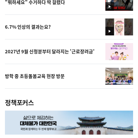
"뭐하세요" 수거하다 딱 걸렸다
영
상
6.7% 인상의 결과는요?
영
상
2027년 9월 신청분부터 달라지는 '근로장려금'
방학 중 초등돌봄교육 현장 방문
정책포커스