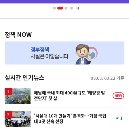
배
너
영
정
역
책
정책 NOW
NOW,
MY
맞
춤
뉴
실시간 인기뉴스
08.08. 03:22 기준
스
해남에 국내 최대 400㎿ 규모 '태양광 발
NEW
전단지' 첫 삽
'서울대 10개 만들기' 본격화…거점 국립
1
대 3곳 신속 선정
단
계