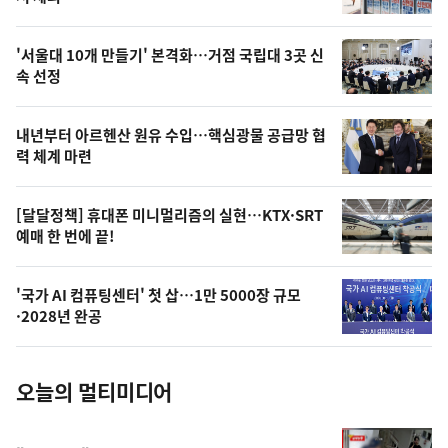
신,
스
오
'서울대 10개 만들기' 본격화…거점 국립대 3곳 신
늘
속 선정
의
영
내년부터 아르헨산 원유 수입…핵심광물 공급망 협
상
력 체계 마련
,
오
[달달정책] 휴대폰 미니멀리즘의 실현…KTX·SRT
예매 한 번에 끝!
늘
의
'국가 AI 컴퓨팅센터' 첫 삽…1만 5000장 규모
사
·2028년 완공
진
오늘의 멀티미디어