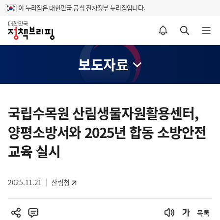
이 누리집은 대한민국 공식 전자정부 누리집입니다.
홈
알림설정 바로가기
검색 바로가기
메뉴 열기
보도자료
콘
텐
국립수목원 산림생물자원활용센터,
츠
양평소방서와 2025년 합동 소방안전
영
역
교육 실시
2025.11.21
산림청
목록