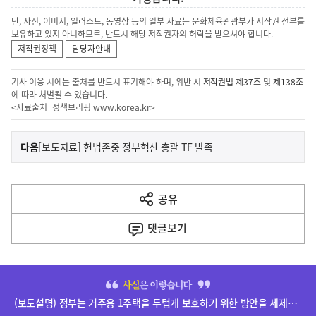
단, 사진, 이미지, 일러스트, 동영상 등의 일부 자료는 문화체육관광부가 저작권 전부를
보유하고 있지 아니하므로, 반드시 해당 저작권자의 허락을 받으셔야 합니다.
저작권정책
담당자안내
기사 이용 시에는 출처를 반드시 표기해야 하며, 위반 시
저작권법 제37조
및
제138조
에 따라 처벌될 수 있습니다.
<자료출처=정책브리핑
www.korea.kr
>
이
기
다음
[보도자료] 헌법존중 정부혁신 총괄 TF 발족
사
전
다
공유
열
음
기
댓글
보기
기
사
히
단
(보도설명) 정부는 거주용 1주택을 두텁게 보호하기 위한 방안을 세제개편안에 담았습니다.