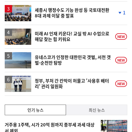
하
락
세종시 행정수도 기능 완성 등 국토대전환
1
8대 과제 이달 중 발표
단
계
하
락
미래 AI 인재 키운다! 교실 밖 AI 수업으로
NEW
해답 찾는 힘 키워요
유네스코가 인정한 대한민국 갯벌, 서천 갯
NEW
벌·순천만 탐방
정부, 부처 간 칸막이 허물고 '사용후 배터
NEW
리' 관리 일원화
인
인기 뉴스
최신 뉴스
기,
인
기
최
거주용 1주택, 시가 20억 원까지 종부세 과세 대상
뉴
서 제외