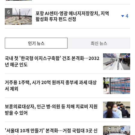
포항 AI센터·영광 에너지저장장치, 지역
4
활성화 투자 펀드 선정
단
계
하
락
인
인기 뉴스
최신 뉴스
기,
인
기
최
국내 첫 '한국형 이지스구축함' 건조 본격화…2032
뉴
년 해군 인도
신,
스
오
거주용 1주택, 시가 20억 원까지 종부세 과세 대상
늘
서 제외
의
영
보훈의료대상자, 인근 병·의원 등 치매 치료비 지원
상
받을 수 있어
,
오
'서울대 10개 만들기' 본격화…거점 국립대 3곳 신