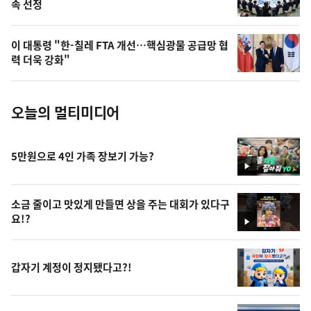
속 선정
늘
의
이 대통령 "한-칠레 FTA 개선…핵심광물 공급망 협
사
력 더욱 강화"
진
오늘의 멀티미디어
5만원으로 4인 가족 장보기 가능?
영
상
소금 줄이고 맛있게 만들면 상을 주는 대회가 있다구
요!?
영
상
갑자기 계정이 정지됐다고?!