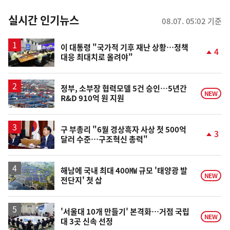
춤
뉴
실시간 인기뉴스
08.07. 05:02 기준
스
이 대통령 "국가적 기후 재난 상황…정책
4
대응 최대치로 올려야"
단
계
상
승
정부, 소부장 협력모델 5건 승인…5년간
NEW
R&D 910억 원 지원
구 부총리 "6월 경상흑자 사상 첫 500억
3
달러 수준…구조혁신 총력"
단
계
상
승
해남에 국내 최대 400㎿ 규모 '태양광 발
NEW
전단지' 첫 삽
'서울대 10개 만들기' 본격화…거점 국립
NEW
대 3곳 신속 선정