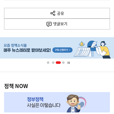
전
다
공유
열
음
기
댓글
보기
기
사
히
단
배
너
영
정
역
책
정책 NOW
NOW,
MY
맞