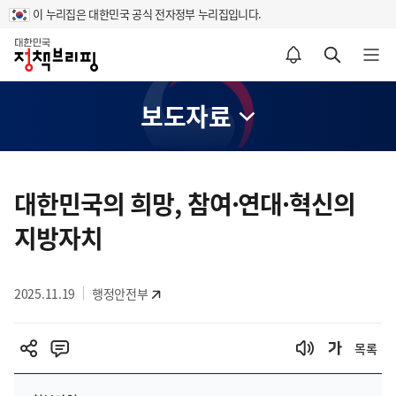
이 누리집은 대한민국 공식 전자정부 누리집입니다.
홈
알림설정 바로가기
검색 바로가기
메뉴 열기
보도자료
콘
텐
대한민국의 희망, 참여·연대·혁신의
츠
지방자치
영
역
2025.11.19
행정안전부
목록