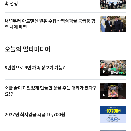
속 선정
늘
의
내년부터 아르헨산 원유 수입…핵심광물 공급망 협
사
력 체계 마련
진
오늘의 멀티미디어
5만원으로 4인 가족 장보기 가능?
영
상
소금 줄이고 맛있게 만들면 상을 주는 대회가 있다구
요!?
영
상
2027년 최저임금 시급 10,700원