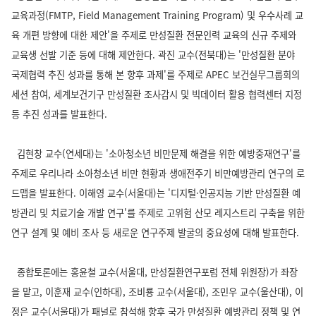
교육과정(FMTP, Field Management Training Program) 및 우수사례 교
육 개편 방향에 대한 제안'을 주제로 만성질환 전문인력 교육의 신규 주제와
교육생 선발 기준 등에 대해 제안한다. 곽진 교수(전북대)는 '만성질환 분야
국제협력 추진 성과를 통해 본 향후 과제'를 주제로 APEC 보건실무그룹회의
세션 참여, 세계보건기구 만성질환 조사감시 및 빅데이터 활용 협력센터 지정
등 추진 성과를 발표한다.
김현창 교수(연세대)는 '소아청소년 비만문제 해결을 위한 예방중재연구'를
주제로 우리나라 소아청소년 비만 현황과 생애전주기 비만예방관리 연구의 로
드맵을 발표한다. 이해영 교수(서울대)는 '디지털·인공지능 기반 만성질환 예
방관리 및 치료기술 개발 연구'를 주제로 고위험 산모 레지스트리 구축을 위한
연구 설계 및 예비 조사 등 새로운 연구주제 발굴의 중요성에 대해 발표한다.
종합토론에는 홍윤철 교수(서울대, 만성질환연구포럼 전체 위원장)가 좌장
을 맡고, 이훈재 교수(인하대), 조비룡 교수(서울대), 조민우 교수(울산대), 이
정은 교수(서울대)가 패널로 참석해 향후 국가 만성질환 예방관리 정책 및 연