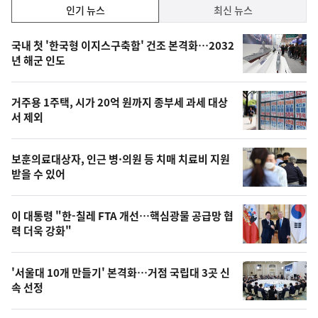
인
인기 뉴스
최신 뉴스
기,
인
기
최
국내 첫 '한국형 이지스구축함' 건조 본격화…2032
뉴
년 해군 인도
신,
스
오
거주용 1주택, 시가 20억 원까지 종부세 과세 대상
늘
서 제외
의
영
보훈의료대상자, 인근 병·의원 등 치매 치료비 지원
상
받을 수 있어
,
오
이 대통령 "한-칠레 FTA 개선…핵심광물 공급망 협
력 더욱 강화"
늘
의
'서울대 10개 만들기' 본격화…거점 국립대 3곳 신
사
속 선정
진