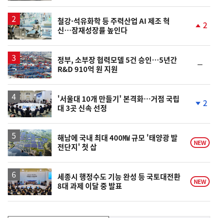
동
일
철강·석유화학 등 주력산업 AI 제조 혁
2
신…잠재성장률 높인다
단
계
상
승
정부, 소부장 협력모델 5건 승인…5년간
순
R&D 910억 원 지원
위
동
일
'서울대 10개 만들기' 본격화…거점 국립
2
대 3곳 신속 선정
단
계
하
락
해남에 국내 최대 400㎿ 규모 '태양광 발
NEW
전단지' 첫 삽
세종시 행정수도 기능 완성 등 국토대전환
NEW
8대 과제 이달 중 발표