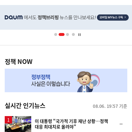
사
히
단
배
너
영
정
역
책
정책 NOW
NOW,
MY
맞
춤
뉴
실시간 인기뉴스
08.06. 19:57 기준
스
이 대통령 "국가적 기후 재난 상황…정책
순
대응 최대치로 올려야"
위