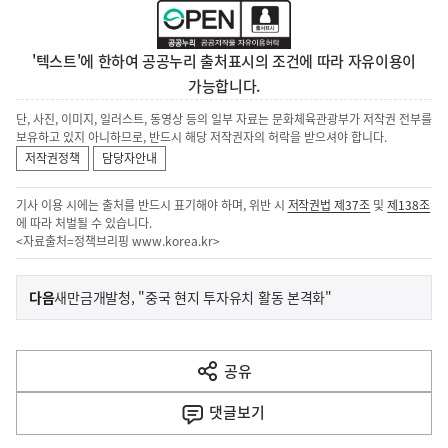
'텍스트'에 한하여 공공누리 출처표시의 조건에 따라 자유이용이
가능합니다.
단, 사진, 이미지, 일러스트, 동영상 등의 일부 자료는 문화체육관광부가 저작권 전부를
보유하고 있지 아니하므로, 반드시 해당 저작권자의 허락을 받으셔야 합니다.
저작권정책
담당자안내
기사 이용 시에는 출처를 반드시 표기해야 하며, 위반 시
저작권법 제37조
및
제138조
에 따라 처벌될 수 있습니다.
<자료출처=정책브리핑
www.korea.kr
>
이
기
다음
새만금개발청, "중국 현지 투자유치 활동 본격화"
사
전
다
공유
열
음
기
댓글
보기
기