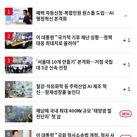
스
혜택 자동신청·복합민원 원스톱 도입…AI
순
행정혁신 본격화
위
동
일
이 대통령 "국가적 기후 재난 상황…정책
1
대응 최대치로 올려야"
단
계
상
승
'서울대 10개 만들기' 본격화…거점 국립
1
대 3곳 신속 선정
단
계
하
락
철강·석유화학 등 주력산업 AI 제조 혁
1
신…잠재성장률 높인다
단
계
상
승
해남에 국내 최대 400㎿ 규모 '태양광 발
NEW
전단지' 첫 삽
이 대통령 "국회 형사소송법 개정, 형사 사