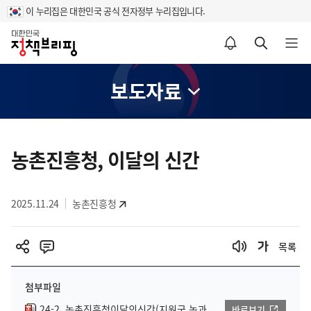
이 누리집은 대한민국 공식 전자정부 누리집입니다.
홈
알림설정 바로가기
검색 바로가기
메뉴 열기
보도자료
콘
텐
농촌진흥청, 이달의 신간
츠
영
2025.11.24
농촌진흥청
역
목록
첨부파일
24-2_농촌진흥청이달의신간(지원국,농과
바로보기