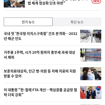
NEW
법 체계 정상화 단초 마련"
인
인기 뉴스
최신 뉴스
기,
인
기
최
국내 첫 '한국형 이지스구축함' 건조 본격화…2032
뉴
년 해군 인도
신,
스
오
거주용 1주택, 시가 20억 원까지 종부세 과세 대상
늘
서 제외
의
영
보훈의료대상자, 인근 병·의원 등 치매 치료비 지원
상
받을 수 있어
,
오
이 대통령 "한-칠레 FTA 개선…핵심광물 공급망 협
력 더욱 강화"
늘