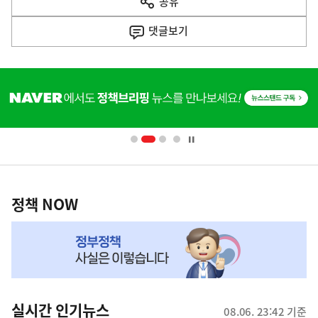
공유
열
음
기
댓글
보기
기
사
히
단
배
너
영
정
역
책
정책 NOW
NOW,
MY
맞
춤
뉴
실시간 인기뉴스
08.06. 23:42 기준