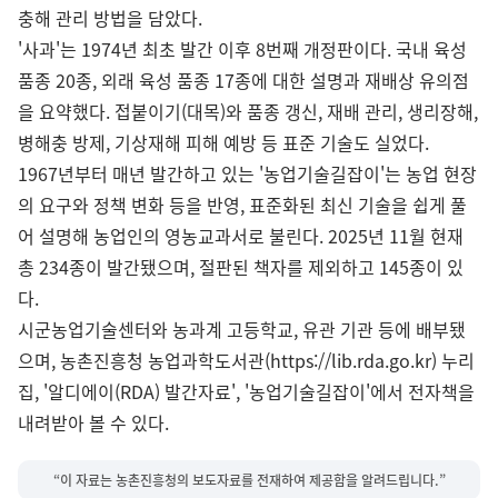
충해 관리 방법을 담았다.
'사과'는 1974년 최초 발간 이후 8번째 개정판이다. 국내 육성
품종 20종, 외래 육성 품종 17종에 대한 설명과 재배상 유의점
을 요약했다. 접붙이기(대목)와 품종 갱신, 재배 관리, 생리장해,
병해충 방제, 기상재해 피해 예방 등 표준 기술도 실었다.
1967년부터 매년 발간하고 있는 '농업기술길잡이'는 농업 현장
의 요구와 정책 변화 등을 반영, 표준화된 최신 기술을 쉽게 풀
어 설명해 농업인의 영농교과서로 불린다. 2025년 11월 현재
총 234종이 발간됐으며, 절판된 책자를 제외하고 145종이 있
다.
시군농업기술센터와 농과계 고등학교, 유관 기관 등에 배부됐
으며, 농촌진흥청 농업과학도서관(https://lib.rda.go.kr) 누리
집, '알디에이(RDA) 발간자료', '농업기술길잡이'에서 전자책을
내려받아 볼 수 있다.
“이 자료는 농촌진흥청의 보도자료를 전재하여 제공함을 알려드립니다.”