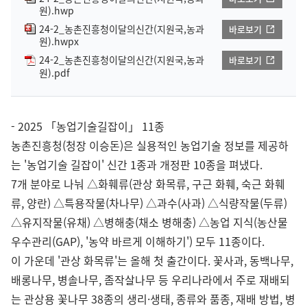
원).hwp
24-2_농촌진흥청이달의신간(지원국,농과
바로보기
원).hwpx
24-2_농촌진흥청이달의신간(지원국,농과
바로보기
원).pdf
- 2025 「농업기술길잡이」 11종
농촌진흥청(청장 이승돈)은 실용적인 농업기술 정보를 제공하
는 '농업기술 길잡이' 신간 1종과 개정판 10종을 펴냈다.
7개 분야로 나눠 △화훼류(관상 화목류, 구근 화훼, 숙근 화훼
류, 양란) △특용작물(차나무) △과수(사과) △식량작물(두류)
△유지작물(유채) △병해충(채소 병해충) △농업 지식(농산물
우수관리(GAP), '농약 바르게 이해하기') 모두 11종이다.
이 가운데 '관상 화목류'는 올해 첫 출간이다. 꽃사과, 동백나무,
배롱나무, 병솔나무, 좀작살나무 등 우리나라에서 주로 재배되
는 관상용 꽃나무 38종의 생리·생태, 종류와 품종, 재배 방법, 병