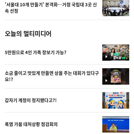
의
'서울대 10개 만들기' 본격화…거점 국립대 3곳 신
사
속 선정
진
오늘의 멀티미디어
5만원으로 4인 가족 장보기 가능?
영
상
소금 줄이고 맛있게 만들면 상을 주는 대회가 있다구
요!?
영
상
갑자기 계정이 정지됐다고?!
폭염 가뭄 대처상황 점검회의