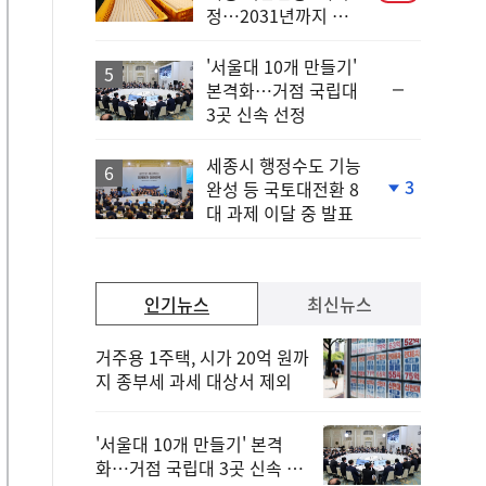
정…2031년까지 보
호
'서울대 10개 만들기'
순
본격화…거점 국립대
위
3곳 신속 선정
동
일
세종시 행정수도 기능
3
완성 등 국토대전환 8
단
대 과제 이달 중 발표
계
하
락
인기뉴스
최신뉴스
거주용 1주택, 시가 20억 원까
지 종부세 과세 대상서 제외
'서울대 10개 만들기' 본격
화…거점 국립대 3곳 신속 선