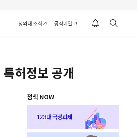
알
청와대 소식
공직메일
림
상
ON
세
검
색
품 특허정보 공개
정책 NOW