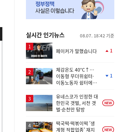
실시간 인기뉴스
08.07. 18:42 기준
1
페이커가 말했습니다
단
계
상
체감온도 40°C↑…
승
1
이동형 무더위쉼터·
단
이동노동자 쉼터에서
계
안전한 휴식
하
락
유네스코가 인정한 대
한민국 갯벌, 서천 갯
NEW
벌·순천만 탐방
떡국떡·떡볶이떡 '생
계형 적합업종' 재지
NEW