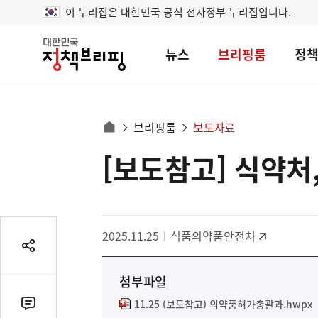
이 누리집은 대한민국 공식 전자정부 누리집입니다.
뉴스
브리핑룸
정
대
한
민
국
정
사
브리핑룸
보도자료
책
홈
브
이
으
[보도참고] 식약처
콘
리
트
로
핑
텐
이
츠
동
영
경
2025.11.25
식품의약품안전처
역
로
공
유
첨부파일
열
기
11.25 (보도참고) 의약품허가총괄과.hwpx
댓