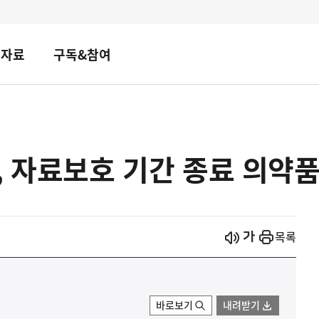
책자료
구독&참여
, 자료보호 기간 종료 의약
시작
열기
목록
바로보기
내려받기