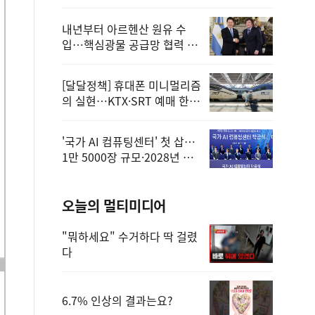
정
내년부터 아르헨산 원유 수
입…핵심광물 공급망 협력 체
계 마련
[달달정책] 휴대폰 미니멀리즘
의 실현…KTX·SRT 예매 한
번에 끝!
'국가 AI 컴퓨팅센터' 첫 삽…
1만 5000장 규모·2028년 완
공
오늘의 멀티미디어
"뭐하세요" 수거하다 딱 걸렸
다
6.7% 인상의 결과는요?