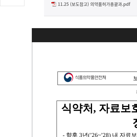
글
11.25 (보도참고) 의약품허가총괄과.pdf
수
(클
릭
시
댓
글
로
이
동)