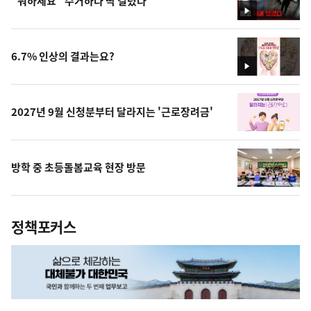
"뭐하세요" 수거하다 딱 걸렸다
영
상
6.7% 인상의 결과는요?
영
상
2027년 9월 신청분부터 달라지는 '근로장려금'
방학 중 초등돌봄교육 현장 방문
정책포커스