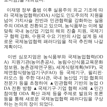
이재명 정부
출범 이후 실용주의 외교 기조에 따
라 국제농업협력
(ODA)
사업도 인도주의적 지원을
넘어 가치사슬 전반과 민관협력을 강화하는 실용
주의
ODA
로 전환되고 있으며
,
농식품부는 이에 발
맞춰 국내 농산업 기업의
해외 진출 지원
,
국제기
구 협력 강화
,
수원국 수요 기반의 사업 설계 등 새
로운 국제농업협력 패러다임을 적극 추진해 나갈
계획이다
.
이번 심포지엄은 농식품부와 국제농업협력
(OD
A)
지원기관
(
농어촌공사
,
농림수산식품교육문화
정보원
,
농촌경제연구원
),
세계식량계획
(WFP),
국
제연합식량농업기구
(FAO)
등 국제기구
,
필리핀
·
라오스 등 주한 대사관
,
국내 농산업 기업
·
협회의
전문가 등을 초청하여
▲
민관협력 기반의 농업
O
DA
전환 방향
▲
국제기구
·
기업 협력 사례
▲
민간
참여형
ODA
확산 과제 등을 주제로 발표와 토론
등을 통해 새로운 국제농업협력 패러다임을 구상
하는 논의의 장이 되었다
.