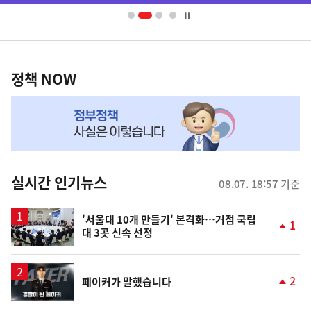
너
영
정
역
책
정책 NOW
NOW,
MY
맞
춤
뉴
실시간 인기뉴스
08.07. 18:57 기준
스
'서울대 10개 만들기' 본격화…거점 국립
1
대 3곳 신속 선정
단
계
상
승
영
2
페이커가 말했습니다
상
단
계