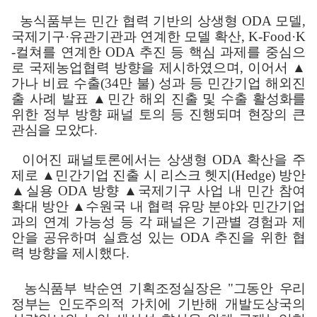
농식품부는 민간 협력 기반의 상생형
ODA
모델
,
국제기구
·
유관기관과 연계한 모델 확산
, K-Food·K
-
컬쳐를 연계한
ODA
추진 등 핵심 과제를 중심으
로 국제농업협력 방향을 제시하였으며
,
이어서
▲
가나 비료 수출
(34
만 불
)
성과 등 민간기업 해외진
출 사례 발표
▲
민간 해외 진출 및 수출 활
성화를
위한 정부 방향 패널 토의 등 진행되며 현장의 큰
관심을 모았다
.
이어진 패널토론에서는 상생형
ODA
확산을 주
제로
▲
민간기업 진출 시 리스크 헷지
(Hedge)
방안
▲
실용
ODA
방향
▲
국제기구 사업 내 민간 참여
확대 방안
▲
수원국 내 협력 유망 분야와 민간기업
과의 연계 가능성 등 각 패널은 기관별 경험과 제
안을 공유하며 실효성 있는
ODA
추진을 위한 협
력 방향을 제시했다
.
농식품부 박순연 기획조정실장은
"
그동안 우리
정부는 인도주의적 가치에
기반해 개발도상국의