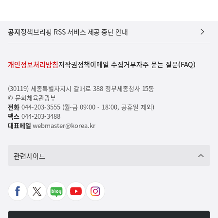
공지
정책브리핑 RSS 서비스 제공 중단 안내
개인정보처리방침
저작권정책
이메일 수집거부
자주 묻는 질문(FAQ)
(30119) 세종특별자치시 갈매로 388 정부세종청사 15동
© 문화체육관광부
전화
044-203-3555 (월-금 09:00 - 18:00, 공휴일 제외)
팩스
044-203-3488
대표메일
webmaster@korea.kr
관련사이트
페
X
네
유
인
이
바
이
튜
스
스
로
버
브
타