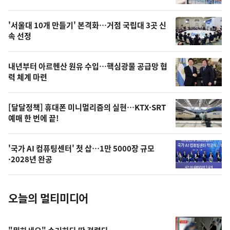
신,
스
오
'서울대 10개 만들기' 본격화…거점 국립대 3곳 신
늘
속 선정
의
영
내년부터 아르헨산 원유 수입…핵심광물 공급망 협
상
력 체계 마련
,
오
[달달정책] 휴대폰 미니멀리즘의 실현…KTX·SRT
예매 한 번에 끝!
늘
의
'국가 AI 컴퓨팅센터' 첫 삽…1만 5000장 규모
사
·2028년 완공
진
오늘의 멀티미디어