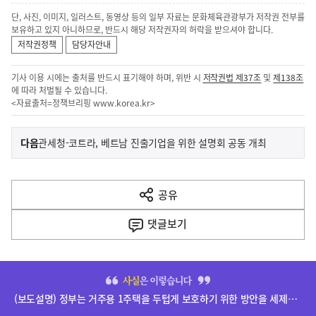
단, 사진, 이미지, 일러스트, 동영상 등의 일부 자료는 문화체육관광부가 저작권 전부를
보유하고 있지 아니하므로, 반드시 해당 저작권자의 허락을 받으셔야 합니다.
저작권정책
담당자안내
기사 이용 시에는 출처를 반드시 표기해야 하며, 위반 시
저작권법 제37조
및
제138조
에 따라 처벌될 수 있습니다.
<자료출처=정책브리핑
www.korea.kr
>
이
기
다음
관세청-코트라, 베트남 진출기업을 위한 설명회 공동 개최
사
전
다
공유
열
음
기
댓글
보기
기
사
히
단
(보도설명) 정부는 거주용 1주택을 두텁게 보호하기 위한 방안을 세제개편안에 담았습니다.
배