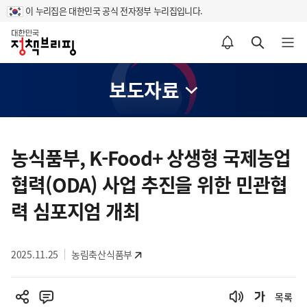
이 누리집은 대한민국 공식 전자정부 누리집입니다.
홈
알림설정 바로가기
검색 바로가기
메뉴 열기
보도자료
콘
텐
농식품부, K-Food+ 상생형 국제농업
츠
협력(ODA) 사업 추진을 위한 민관협
영
역
력 심포지엄 개최
2025.11.25
농림축산식품부
목록