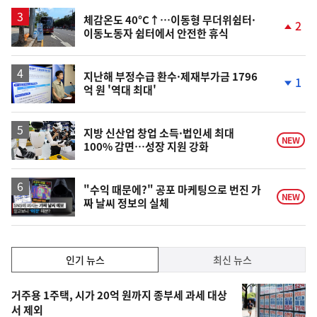
상
승
체감온도 40°C↑…이동형 무더위쉼터·
2
이동노동자 쉼터에서 안전한 휴식
단
계
상
승
지난해 부정수급 환수·제재부가금 1796
1
억 원 '역대 최대'
단
계
하
락
지방 신산업 창업 소득·법인세 최대
NEW
100% 감면…성장 지원 강화
영
"수익 때문에?" 공포 마케팅으로 번진 가
NEW
짜 날씨 정보의 실체
상
인
인기 뉴스
최신 뉴스
기,
인
기
최
거주용 1주택, 시가 20억 원까지 종부세 과세 대상
뉴
서 제외