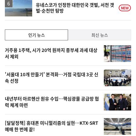
유네스코가 인정한 대한민국 갯벌, 서천 갯
NEW
벌·순천만 탐방
인
인기 뉴스
최신 뉴스
기,
인
기
최
거주용 1주택, 시가 20억 원까지 종부세 과세 대상
뉴
서 제외
신,
스
오
'서울대 10개 만들기' 본격화…거점 국립대 3곳 신
늘
속 선정
의
영
내년부터 아르헨산 원유 수입…핵심광물 공급망 협
상
력 체계 마련
,
오
[달달정책] 휴대폰 미니멀리즘의 실현…KTX·SRT
예매 한 번에 끝!
늘