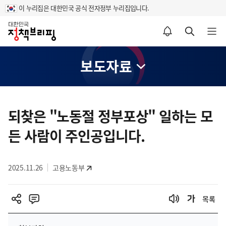
이 누리집은 대한민국 공식 전자정부 누리집입니다.
홈
알림설정 바로가기
검색 바로가기
메뉴 열기
보도자료
콘
텐
되찾은 "노동절 정부포상" 일하는 모
츠
든 사람이 주인공입니다.
영
역
2025.11.26
고용노동부
목록