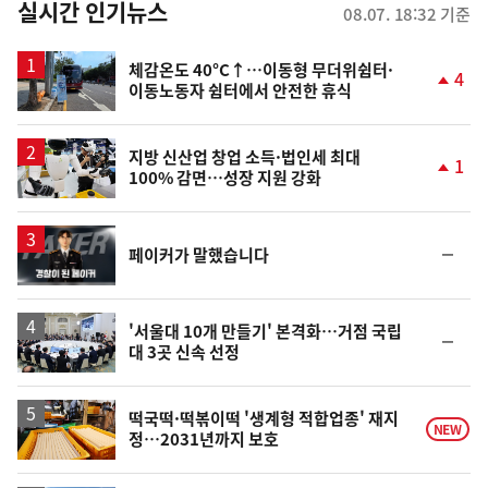
뉴
실시간 인기뉴스
08.07. 18:32 기준
스
체감온도 40°C↑…이동형 무더위쉼터·
4
이동노동자 쉼터에서 안전한 휴식
단
계
상
승
지방 신산업 창업 소득·법인세 최대
1
100% 감면…성장 지원 강화
단
계
상
승
영
순
페이커가 말했습니다
상
위
동
일
'서울대 10개 만들기' 본격화…거점 국립
순
대 3곳 신속 선정
위
동
일
떡국떡·떡볶이떡 '생계형 적합업종' 재지
NEW
정…2031년까지 보호