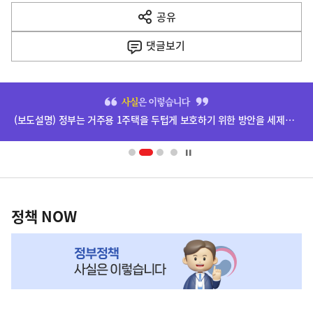
다
공유
열
음
기
댓글
보기
기
사
히
단
(보도설명) 정부는 거주용 1주택을 두텁게 보호하기 위한 방안을 세제개편안에 담았습니다.
배
너
영
정
역
책
정책 NOW
NOW,
MY
맞
춤