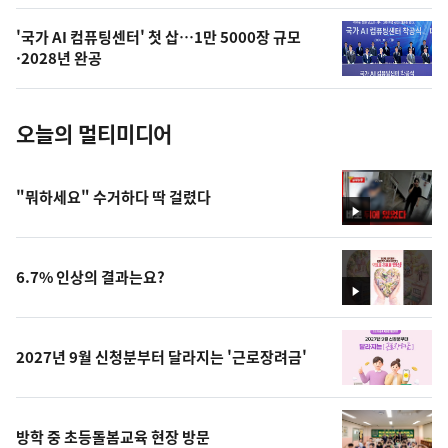
의
'국가 AI 컴퓨팅센터' 첫 삽…1만 5000장 규모
사
·2028년 완공
진
오늘의 멀티미디어
"뭐하세요" 수거하다 딱 걸렸다
영
상
6.7% 인상의 결과는요?
영
상
2027년 9월 신청분부터 달라지는 '근로장려금'
방학 중 초등돌봄교육 현장 방문