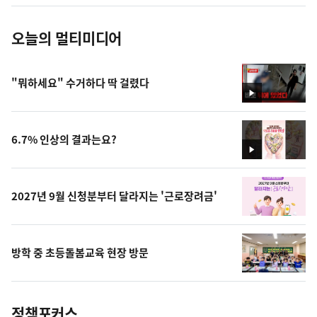
진
오늘의 멀티미디어
"뭐하세요" 수거하다 딱 걸렸다
영
상
6.7% 인상의 결과는요?
영
상
2027년 9월 신청분부터 달라지는 '근로장려금'
방학 중 초등돌봄교육 현장 방문
정책포커스