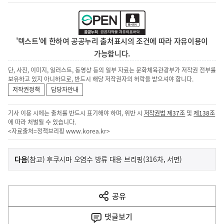
'텍스트'에 한하여 공공누리 출처표시의 조건에 따라 자유이용이
가능합니다.
단, 사진, 이미지, 일러스트, 동영상 등의 일부 자료는 문화체육관광부가 저작권 전부를
보유하고 있지 아니하므로, 반드시 해당 저작권자의 허락을 받으셔야 합니다.
저작권정책
담당자안내
기사 이용 시에는 출처를 반드시 표기해야 하며, 위반 시
저작권법 제37조
및
제138조
에 따라 처벌될 수 있습니다.
<자료출처=정책브리핑
www.korea.kr
>
이
기
다음
(참고) 후쿠시마 오염수 방류 대응 브리핑(316차, 서면)
사
전
다
공유
열
음
기
댓글
보기
기