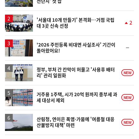
전단지' 첫 삽
위
동
일
'서울대 10개 만들기' 본격화…거점 국립
2
대 3곳 신속 선정
단
계
상
승
'2026 주민등록 비대면 사실조사' 기간이
순
돌아왔어요!
위
동
일
정부, 부처 간 칸막이 허물고 '사용후 배터
NEW
리' 관리 일원화
거주용 1주택, 시가 20억 원까지 종부세 과
NEW
세 대상서 제외
산림청, 연이은 폭염·가뭄에 '여름철 대응
NEW
산불방지 대책' 마련