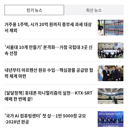
인
인기 뉴스
최신 뉴스
기,
인
기
최
거주용 1주택, 시가 20억 원까지 종부세 과세 대상
뉴
서 제외
신,
스
오
'서울대 10개 만들기' 본격화…거점 국립대 3곳 신
늘
속 선정
의
영
내년부터 아르헨산 원유 수입…핵심광물 공급망 협
상
력 체계 마련
,
오
[달달정책] 휴대폰 미니멀리즘의 실현…KTX·SRT
예매 한 번에 끝!
늘
의
'국가 AI 컴퓨팅센터' 첫 삽…1만 5000장 규모
사
·2028년 완공