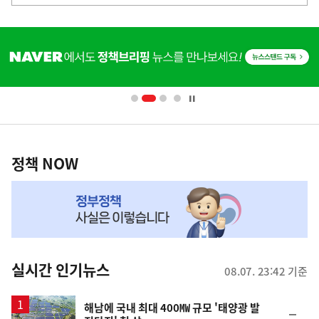
사
히
단
배
너
영
정
역
책
정책 NOW
NOW,
MY
맞
춤
뉴
실시간 인기뉴스
08.07. 23:42 기준
스
해남에 국내 최대 400㎿ 규모 '태양광 발
순