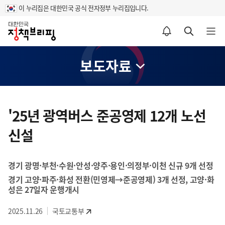
이 누리집은 대한민국 공식 전자정부 누리집입니다.
홈
알림설정 바로가기
검색 바로가기
메뉴 열기
보도자료
콘
텐
'25년 광역버스 준공영제 12개 노선
츠
신설
영
역
경기 광명·부천·수원·안성·양주·용인·의정부·이천 신규 9개 선정
경기 고양·파주·화성 전환(민영제→준공영제) 3개 선정, 고양·화
성은 27일자 운행개시
2025.11.26
국토교통부