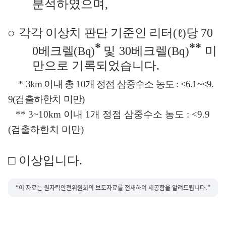
분석하였으며
,
○
각각 이상치 판단
기준인 리터
당
70
(
ℓ
)
*
**
0
베크렐
및
30
베크렐
미
(Bq)
(Bq)
만으로 기록되었습니다
.
*
3km
이내
총
10
개 정점 삼중수소 농도
: <6.1~<9.
9(
검출하한치 미만
)
** 3~10km
이내
1
개 정점 삼중수소 농도
: <9.9
(
검출하한치 미만
)
□
이상입니다
.
“이 자료는 원자력안전위원회의 보도자료를 전재하여 제공함을 알려드립니다.”