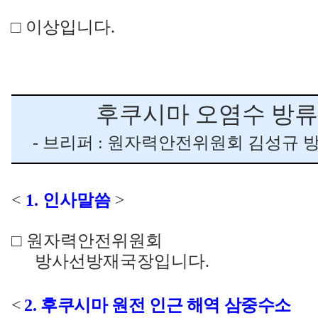
□
이상입니다
.
후쿠시마 오염수 방류
- 브리퍼
:
원자력안전위원회 김성규 
<
1.
인사말씀
>
□
원자력안전위원회
방사선방재국장입니다
.
<
2.
후쿠시마 원전 인근 해역 삼중수소