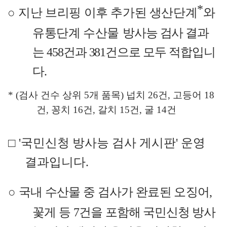
*
○
지난
브리핑 이후 추가된
생산단계
와
유통단계 수산물
방사능 검사 결과
는
458
건과
381
건으로 모두 적합입니
다
.
* (
검사 건수 상위
5
개 품목
)
넙치
26
건
,
고등어
18
건
,
꽁치
16
건
,
갈치
15
건
,
굴
14
건
□
'
국민신청 방사능 검사 게시판
'
운영
결과입니다
.
○
국내 수산물 중 검사가 완료된 오징어
,
꽃게 등
7
건
을
포함해 국민신청 방사