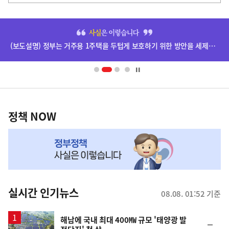
사
히
단
(보도설명) 정부는 거주용 1주택을 두텁게 보호하기 위한 방안을 세제개편안에 담았습니다.
배
너
영
정
역
책
정책 NOW
NOW,
MY
맞
춤
뉴
실시간 인기뉴스
08.08. 01:52 기준
스
해남에 국내 최대 400㎿ 규모 '태양광 발
순