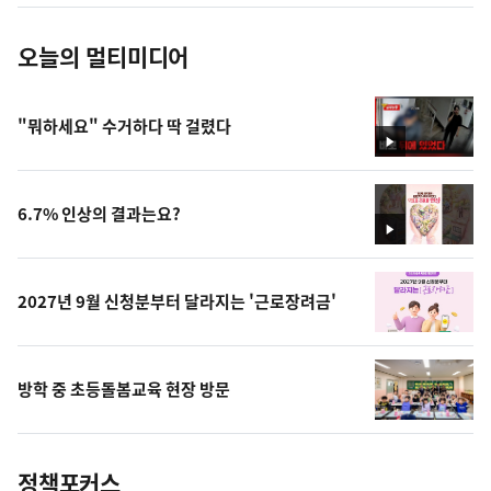
진
오늘의 멀티미디어
"뭐하세요" 수거하다 딱 걸렸다
영
상
6.7% 인상의 결과는요?
영
상
2027년 9월 신청분부터 달라지는 '근로장려금'
방학 중 초등돌봄교육 현장 방문
정책포커스