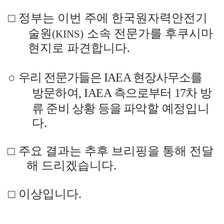
□
정부는 이번 주에 한국원자력안전기
술원
소속 전문가를 후쿠시마
(KINS)
현지로 파견합니다
.
○
우리 전문가들은
IAEA
현장사무소를
방문
하여
,
IAEA
측
으로부터
17
차 방
류 준비 상황 등을 파악할
예정입니
다
.
□
주요 결과는 추후 브리핑을 통해 전달
해 드리겠습니다
.
□
이상입니다
.