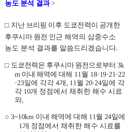
농도 분석 결과
>
□
지난 브리핑 이후
도쿄전력이 공개한
후쿠시마 원전 인근
해역의 삼중수소
농도 분석 결과를 말씀드리겠습니다
.
□
도쿄전력은 후쿠시마 원전으로부터
3k
m
이내 해역에 대해
11
월
18
·19·21·22
·23
일에 각각
4
개
, 11
월
20·24
일에 각
각
10
개 정점
에서 채취한 해수 시료
와
,
○
3~10km
이내 해역에 대해
11
월
24
일에
1
개 정점에서
채취한 해수 시료
를