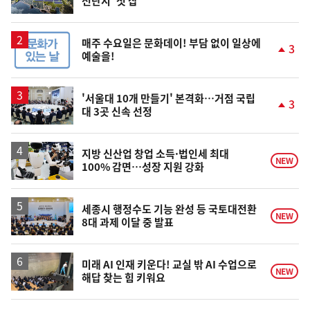
전단지' 첫 삽
위
동
일
매주 수요일은 문화데이! 부담 없이 일상에
3
예술을!
단
계
상
승
'서울대 10개 만들기' 본격화…거점 국립
3
대 3곳 신속 선정
단
계
상
승
지방 신산업 창업 소득·법인세 최대
NEW
100% 감면…성장 지원 강화
세종시 행정수도 기능 완성 등 국토대전환
NEW
8대 과제 이달 중 발표
미래 AI 인재 키운다! 교실 밖 AI 수업으로
NEW
해답 찾는 힘 키워요