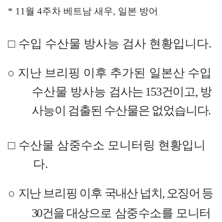
* 11
월
4
주차 베트남 새우
,
일본 방어
□
수입 수산물 방사능 검사 현황입니다
.
○
지난
브리핑 이후 추가된
일본산 수입
수산물 방사능
검사는
153
건이고
,
방
사능이 검출된 수산물은 없었습니다
.
□
수산물 삼중수소 모니터링 현황입니
다
.
○
지난 브리핑 이후
국내산 넙치
,
오징어 등
30
건을 대상
으로
삼중수소를 모니터