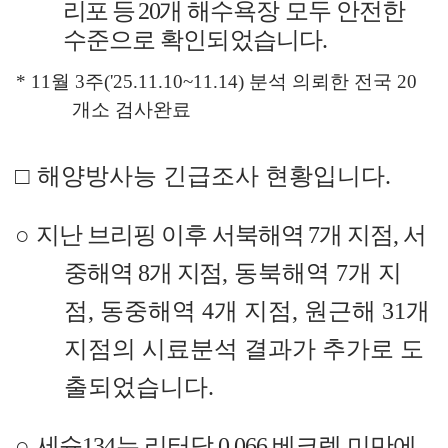
리포 등
20
개
해수욕장 모두 안전한
수준으로 확인되었습니다
.
* 11
월
3
주
('25.11.10~11.14)
분석 의뢰한 전국
20
개소 검사완료
□
해양
방사능 긴급조사 현황입니다
.
○
지난 브리핑 이후 서북해역
7
개 지점
,
서
중해역
8
개 지점
,
동북해역
7
개 지
점
,
동중해역
4
개 지점
,
원근해
31
개
지점의 시료분석 결과가 추가로 도
출되었습니다
.
○
세슘
134
는 리터당
0.066
베크렐 미만에