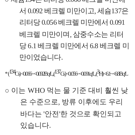
서
0.092
베크렐 미만이고
,
세슘
137
은
리터당
0.056
베크렐 미만에서
0.091
베크렐 미만이며
,
삼중수소는
리터
당
6.1
베크렐 미만에서
6.8
베크렐 미
만
이었습니다
.
134
137
3
*
(
Cs)
<0.066~<0.092Bq/L, (
Cs) <0.056~<0.091q/L, (
H) <6.1~<6.8Bq/L
○
이는
WHO
먹는 물 기준 대비 훨씬 낮
은 수준으로
,
방류 이후에도 우리
바다는
'
안전
'
한 것으로 확인되고
있습니다
.