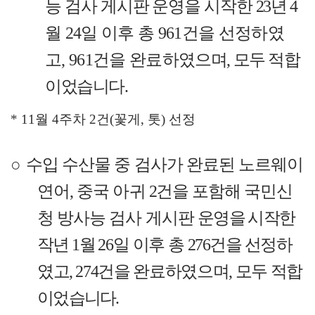
능 검사 게시판 운영을 시작한
23
년
4
월
24
일 이후 총
961
건을 선정하였
고
, 961
건을 완료하였
으며
,
모두 적합
이었습니다
.
* 11
월
4
주차
2
건
(
꽃게
,
톳
)
선정
○
수입 수산물 중 검사가 완료된 노르웨이
연어
,
중국 아귀
2
건
을 포함해 국민신
청 방사능 검사 게시판
운영을 시작한
작년
1
월
26
일 이후 총
276
건을 선정하
였고
, 274
건을 완료하였으며
,
모두 적합
이었습니다
.