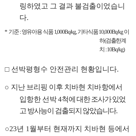
링하였고 그 결과 불검출이었습니
다
.
*
기준
:
영유아용 식품
1,000Bq/kg,
기타식품
10,000Bq/kg
이
하
(
검출한계
치
: 10Bq/kg)
□
선박평형수 안전관리 현황입니다
.
○
지난 브리핑 이후
치바현 치바항에서
입항한 선박
4
척
에
대한 조사가 있었
고 방사능이 검출되지 않았습니다
.
○
23
년
1
월부터 현재까지 치바현 등에서