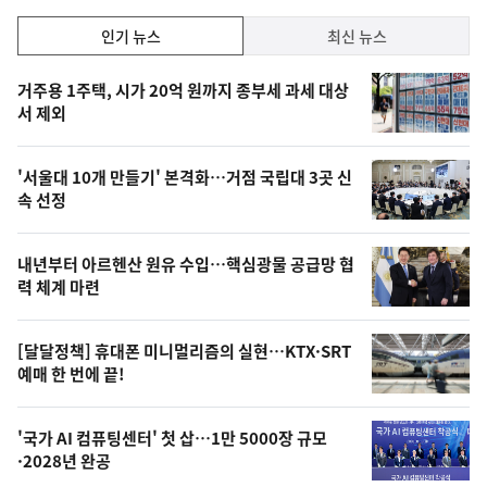
인
인기 뉴스
최신 뉴스
기,
인
기
최
거주용 1주택, 시가 20억 원까지 종부세 과세 대상
뉴
서 제외
신,
스
오
'서울대 10개 만들기' 본격화…거점 국립대 3곳 신
늘
속 선정
의
영
내년부터 아르헨산 원유 수입…핵심광물 공급망 협
상
력 체계 마련
,
오
[달달정책] 휴대폰 미니멀리즘의 실현…KTX·SRT
예매 한 번에 끝!
늘
의
'국가 AI 컴퓨팅센터' 첫 삽…1만 5000장 규모
사
·2028년 완공