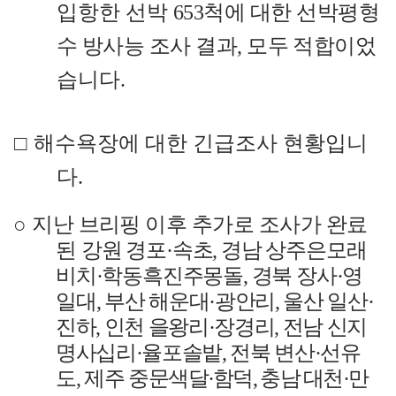
입항한 선박
653
척에 대한 선박평형
수 방사능 조사 결과
,
모두 적합
이었
습니다
.
□
해수욕장에 대한 긴급조사 현황입니
다
.
○
지난 브리핑 이후 추가로 조사가 완료
된
강원 경포
·
속초
,
경남 상주은모래
비치
·
학동흑진주몽돌
,
경북 장사
·
영
일대
,
부산 해운대
·
광안리
,
울산 일산
·
진하
,
인천 을왕리
·
장경리
,
전남 신지
명사십리
·
율포솔밭
,
전북 변산
·
선유
도
,
제주 중문
색달
·
함덕
,
충남 대천
·
만