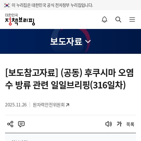
이 누리집은 대한민국 공식 전자정부 누리집입니다.
홈
알림설정 바로가기
검색 바로가기
메뉴 열기
보도자료
콘
텐
[보도참고자료] (공동) 후쿠시마 오염
츠
수 방류 관련 일일브리핑(316일차)
영
역
2025.11.26
원자력안전위원회
목록