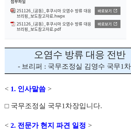
첨부파일
251126_(공동)_후쿠시마 오염수 방류 대응
바로보기
브리핑_보도참고자료.hwpx
251126_(공동)_후쿠시마 오염수 방류 대응
바로보기
브리핑_보도참고자료.pdf
오염수 방류 대응 전반
- 브리퍼
:
국무조정실 김영수 국무
1
<
1.
인사말씀
>
□
국무조정실 국무
1
차장입니다
.
<
2.
전문가 현지 파견 일정
>