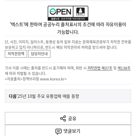
'텍스트'에 한하여 공공누리 출처표시의 조건에 따라 자유이용이
가능합니다.
단, 사진, 이미지, 일러스트, 동영상 등의 일부 자료는 문화체육관광부가 저작권 전부를
보유하고 있지 아니하므로, 반드시 해당 저작권자의 허락을 받으셔야 합니다.
저작권정책
담당자안내
기사 이용 시에는 출처를 반드시 표기해야 하며, 위반 시
저작권법 제37조
및
제138조
에 따라 처벌될 수 있습니다.
<자료출처=정책브리핑
www.korea.kr
>
이
기
다음
'25년 10월 주요 유통업체 매출 동향
사
전
다
공유
열
음
기
댓글
보기
기