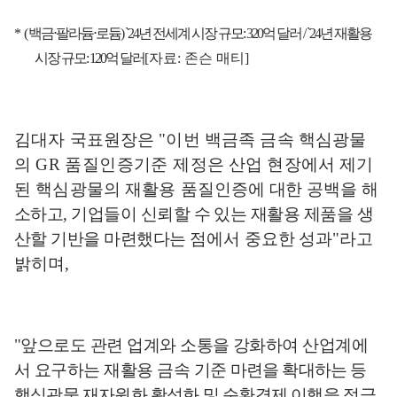
*
(
백금
⋅
팔라듐
⋅
로듐
) `24
년 전세계 시장 규모
: 320
억 달러
/ `24
년 재활용
시장 규모
: 120
억 달러
[
자료
:
존슨 매티
]
김대자 국표원장은
"
이번 백금족 금속 핵심광물
의
GR
품질인증기준 제
정은 산업 현장에서 제기
된 핵심광물의 재활용 품질인
증에 대한 공백을
해
소하고
,
기업들이 신뢰할 수 있는 재활용 제품을 생
산할 기반을 마련했다는
점에서 중요한 성과
"
라고
밝히며
,
"
앞으로도 관련 업계와 소통을 강화하여 산업계에
서 요구하는 재활용 금속
기준 마련을 확대하는 등
핵심광물 재자원화 활성화 및 순환경제 이행을
적극