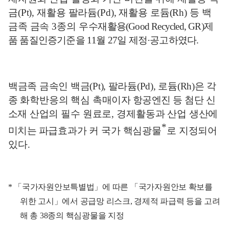
금
(Pt),
재활용 팔라듐
(Pd),
재활용 로듐
(Rh)
등 백
금족 금속
3
종의 우수
재활용
(Good Recycled, GR)
제
품 품질인증기준을
11
월
27
일 제정
·
공고하였다
.
백금족 금속인 백금
(Pt),
팔라듐
(Pd),
로듐
(Rh)
은 각
종 화학
반응의 핵심
촉매이자
항공엔진 등 첨단 신
소재
산업의 필수 원료로
,
경제활동과 산업 생
산에
*
미치는 파급
효과가 커 국가 핵심광물
로 지정되어
있다
.
*
「
국가자원안보특별법
」
에 따른
「
국가자원안보 확보를
위한 고시
」
에서 공급망 리스크
,
경제적 파급력 등을 고려
해 총
38
종의 핵심광물을 지정