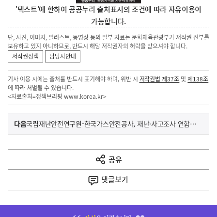
'텍스트'에 한하여 공공누리 출처표시의 조건에 따라 자유이용이
가능합니다.
단, 사진, 이미지, 일러스트, 동영상 등의 일부 자료는 문화체육관광부가 저작권 전부를
보유하고 있지 아니하므로, 반드시 해당 저작권자의 허락을 받으셔야 합니다.
저작권정책
담당자안내
기사 이용 시에는 출처를 반드시 표기해야 하며, 위반 시
저작권법 제37조
및
제138조
에 따라 처벌될 수 있습니다.
<자료출처=정책브리핑
www.korea.kr
>
이
기
다음
국립재난안전연구원-한국가스안전공사, 재난·사고조사 연합컨퍼런스 개최
사
전
다
공유
열
음
기
댓글
보기
기
사
히