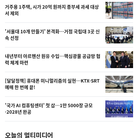
기
최
거주용 1주택, 시가 20억 원까지 종부세 과세 대상
뉴
서 제외
신,
스
오
'서울대 10개 만들기' 본격화…거점 국립대 3곳 신
늘
속 선정
의
영
내년부터 아르헨산 원유 수입…핵심광물 공급망 협
상
력 체계 마련
,
오
[달달정책] 휴대폰 미니멀리즘의 실현…KTX·SRT
예매 한 번에 끝!
늘
의
'국가 AI 컴퓨팅센터' 첫 삽…1만 5000장 규모
사
·2028년 완공
진
오늘의 멀티미디어