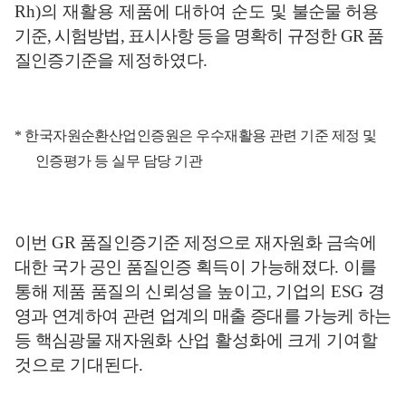
Rh)
의 재활용 제품에 대하여 순도 및
불
순물 허용
기준
,
시험방법
,
표시
사항 등을 명확히 규정한
GR
품
질인증기준을
제정하였다
.
*
한국자원순환산업인증원은 우수재활용 관련 기준 제정 및
인증평가 등 실무 담당 기관
이번
GR
품질인증기준 제정으로 재자원화 금속에
대한
국가 공
인
품질인증
획득이 가능해졌다
.
이를
통해 제품 품질의 신뢰성을 높이고
,
기업의
ESG
경
영과 연계하여 관련 업계의 매출 증대를 가능케 하는
등 핵심광물 재자원화
산업 활성화에 크게 기여할
것으로 기대된다
.