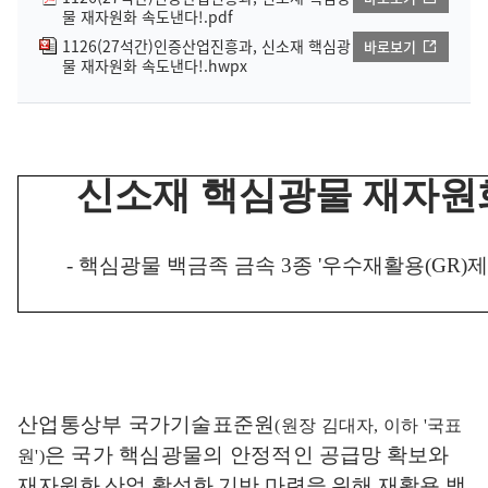
물 재자원화 속도낸다!.pdf
1126(27석간)인증산업진흥과, 신소재 핵심광
바로보기
물 재자원화 속도낸다!.hwpx
신소재 핵심광물 재자원
-
핵심광물
백금족 금속
3
종
'
우수재활용
(GR)
제
산업통상부 국가기술표준원
(
원장 김대자
,
이하
'
국표
은 국가 핵심광물의 안정적인 공
급망 확보와
원
')
재자원화 산업 활성화 기반 마련을 위해 재활용 백