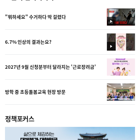
"뭐하세요" 수거하다 딱 걸렸다
영
상
6.7% 인상의 결과는요?
영
상
2027년 9월 신청분부터 달라지는 '근로장려금'
방학 중 초등돌봄교육 현장 방문
정책포커스