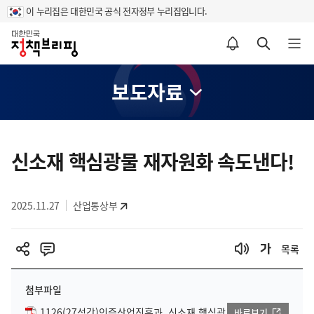
이 누리집은 대한민국 공식 전자정부 누리집입니다.
홈
알림설정 바로가기
검색 바로가기
메뉴 열기
보도자료
콘
텐
신소재 핵심광물 재자원화 속도낸다!
츠
영
2025.11.27
산업통상부
역
목록
첨부파일
1126(27석간)인증산업진흥과, 신소재 핵심광
바로보기