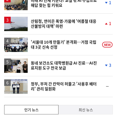
미래 AI 인재 키운다! 교실 밖 AI 수업으로
1
해답 찾는 힘 키워요
단
계
하
락
산림청, 연이은 폭염·가뭄에 '여름철 대응
1
산불방지 대책' 마련
단
계
상
승
'서울대 10개 만들기' 본격화…거점 국립
NEW
대 3곳 신속 선정
동네 보건소도 대학병원급 AI 진료…AI진
3
료지원 도구 전국 보급
단
계
하
락
정부, 부처 간 칸막이 허물고 '사용후 배터
순
리' 관리 일원화
위
동
일
인
인기 뉴스
최신 뉴스
기,
인