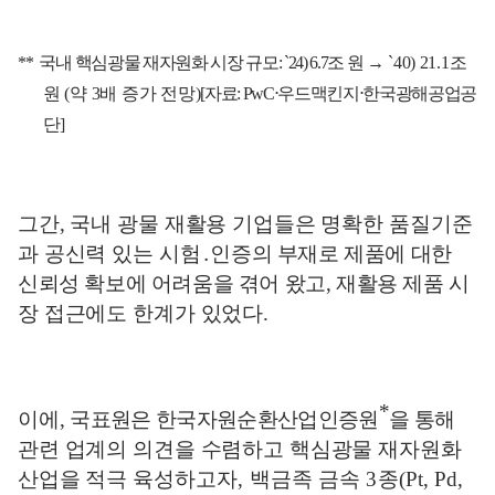
**
국내
핵심광물 재자원화 시장 규모
: `24) 6.7
조 원
→
`40) 21.1
조
원
(
약
3
배 증가 전망
)
[
자료
: PwC
⋅
우드맥킨지
⋅
한국광해공업공
단
]
그간
,
국내 광물 재활용 기업들은 명확한 품질기준
과 공신력 있는 시험
․
인증의 부재로 제품에 대한
신뢰성 확보에 어려움을 겪어 왔고
,
재활용 제품
시
장 접근에도 한계가 있었다
.
*
이에
,
국표원은 한국자원순환산업인증원
을 통해
관련 업계의 의견을 수렴하고 핵심광물 재자원화
산업을 적극 육성
하고자
,
백금족 금속
3
종
(Pt,
Pd,