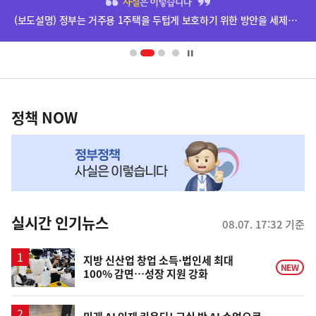
단
(보도설명) 정부는 거주용 1주택을 두텁게 보호하기 위한 방안을 세제개편안에 담았습니다.
배
너
영
정
역
책
정책 NOW
NOW,
MY
맞
춤
뉴
실시간 인기뉴스
08.07. 17:32 기준
스
지방 신산업 창업 소득·법인세 최대
NEW
100% 감면…성장 지원 강화